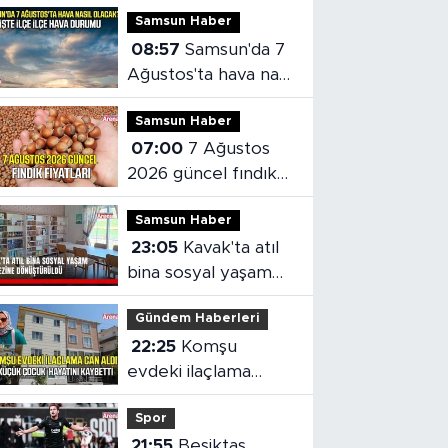
Samsun Haber
08:57
Samsun'da 7
Ağustos'ta hava nasıl
olacak?
Samsun Haber
07:00
7 Ağustos
2026 güncel fındık
fiyatları
Samsun Haber
23:05
Kavak'ta atıl
bina sosyal yaşam
merkezine
Gündem Haberleri
dönüştürüldü
22:25
Komşu
evdeki ilaçlama
küçük çocuğun
Spor
ölümüne neden oldu
21:55
Beşiktaş