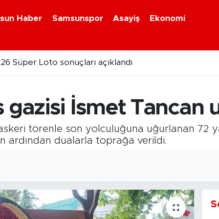
sun Haber
Samsunspor
Asayiş
Ekonomi
 Hastanesi süreci masaya yatırıldı
 gazisi İsmet Tancan 
keri törenle son yolculuğuna uğurlanan 72 yaş
 ardından dualarla toprağa verildi.
S