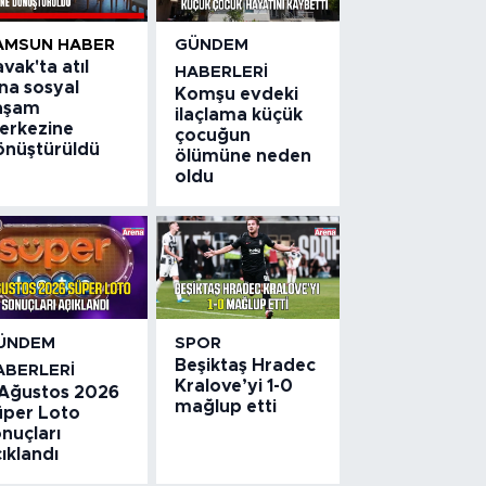
AMSUN HABER
GÜNDEM
vak'ta atıl
HABERLERI
na sosyal
Komşu evdeki
aşam
ilaçlama küçük
erkezine
çocuğun
önüştürüldü
ölümüne neden
oldu
ÜNDEM
SPOR
Beşiktaş Hradec
ABERLERI
Kralove’yi 1-0
 Ağustos 2026
mağlup etti
üper Loto
nuçları
ıklandı