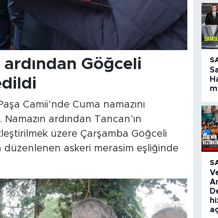
 ardından Göğceli
S
S
dildi
Ha
ma
 Paşa Camii’nde Cuma namazını
ı. Namazın ardından Tancan’ın
ekleştirilmek üzere Çarşamba Göğceli
a düzenlenen askeri merasim eşliğinde
S
V
A
De
hi
aç