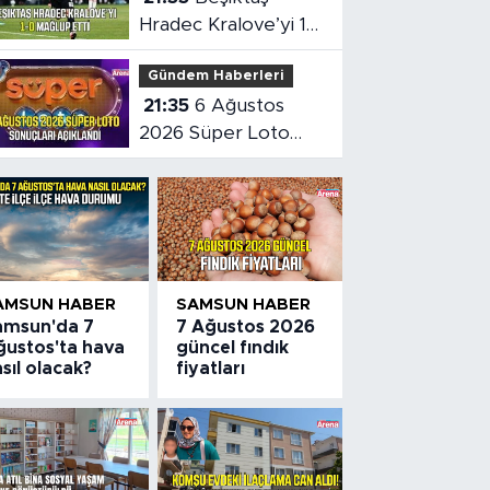
Hradec Kralove’yi 1-
0 mağlup etti
Gündem Haberleri
21:35
6 Ağustos
2026 Süper Loto
sonuçları açıklandı
AMSUN HABER
SAMSUN HABER
amsun'da 7
7 Ağustos 2026
ğustos'ta hava
güncel fındık
sıl olacak?
fiyatları