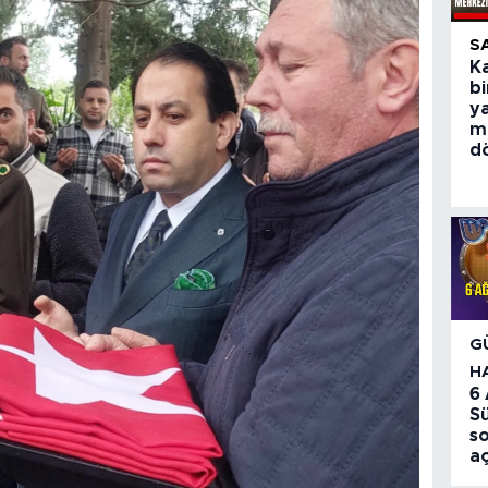
S
Ka
bi
y
m
d
G
H
6
S
so
aç