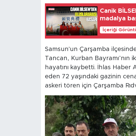
Canik BİLSE
madalya baş
İçeriği Görünt
Samsun'un Çarşamba ilçesinde 
Tancan, Kurban Bayramı’nın ik
hayatını kaybetti. İhlas Haber A
eden 72 yaşındaki gazinin cenaz
askeri tören için Çarşamba Rıdv