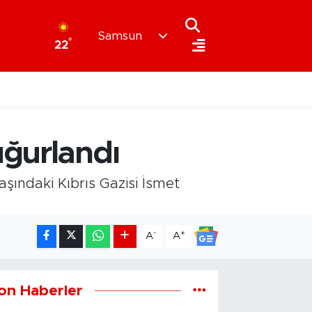
Samsun
°
22
uğurlandı
ındaki Kıbrıs Gazisi İsmet
-
+
A
A
on Haberler