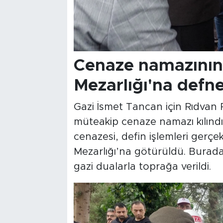
Cenaze namazının
Mezarlığı'na defne
Gazi İsmet Tancan için Rıdvan
müteakip cenaze namazı kılınd
cenazesi, defin işlemleri gerç
Mezarlığı’na götürüldü. Burad
gazi dualarla toprağa verildi.