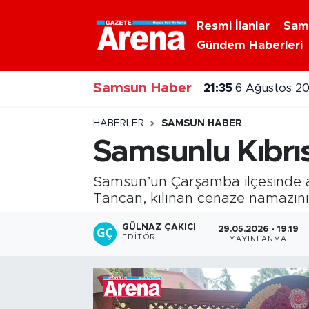
Resmi İlanlar
Sam
Gündem Haberleri
Nöbetçi Eczaneler
Samsun Haber
Hava Durumu
21:05
Samsun Şehir
Samsun Namaz Vakitleri
HABERLER
SAMSUN HABER
Samsunlu Kıbrıs
Trafik Durumu
Samsun’un Çarşamba ilçesinde as
Süper Lig Puan Durumu ve Fikstür
Tancan, kılınan cenaze namazının
Tüm Manşetler
GÜLNAZ ÇAKICI
29.05.2026 - 19:19
EDITÖR
YAYINLANMA
Son Dakika Haberleri
Haber Arşivi