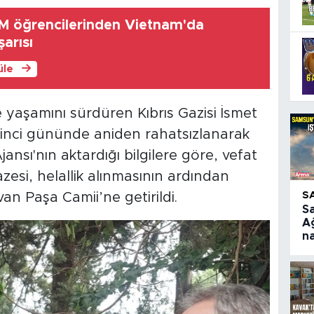
M öğrencilerinden Vietnam'da
arısı
üle
yaşamını sürdüren Kıbrıs Gazisi İsmet
inci gününde aniden rahatsızlanarak
jansı'nın aktardığı bilgilere göre, vefat
esi, helallik alınmasının ardından
S
an Paşa Camii’ne getirildi.
S
A
na