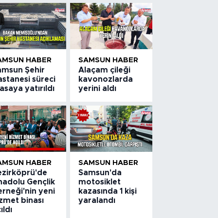
AMSUN HABER
SAMSUN HABER
amsun Şehir
Alaçam çileği
stanesi süreci
kavonozlarda
saya yatırıldı
yerini aldı
AMSUN HABER
SAMSUN HABER
ezirköprü'de
Samsun'da
nadolu Gençlik
motosiklet
rneği'nin yeni
kazasında 1 kişi
zmet binası
yaralandı
ıldı