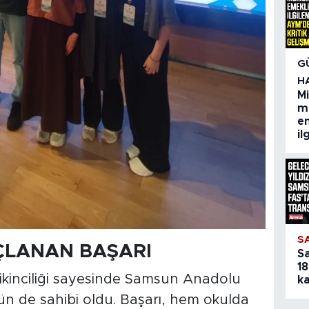
G
H
M
m
em
il
S
ÇLANAN BAŞARI
S
18
ikinciliği sayesinde Samsun Anadolu
ka
ün de sahibi oldu. Başarı, hem okulda