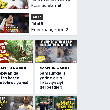
kesintisi alarmı!
SASKİ saat verdi
Spor
14:46
Fenerbahçe'den 20
milyon euro'yu aşan
teklif
AMSUN HABER
SAMSUN HABER
ebiyan'da
Samsun'da iş
efes kesen
yerine girip
tokros yarışı!
kırtasiyeciyi
darbettiler!