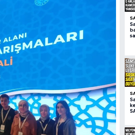
S
S
b
sa
S
S
ke
SA