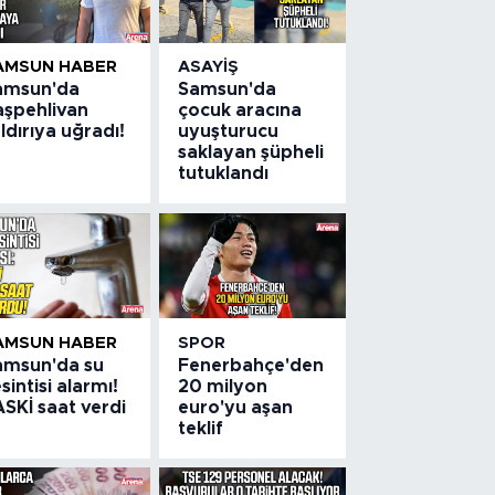
AMSUN HABER
ASAYIŞ
amsun'da
Samsun'da
aşpehlivan
çocuk aracına
ldırıya uğradı!
uyuşturucu
saklayan şüpheli
tutuklandı
AMSUN HABER
SPOR
amsun'da su
Fenerbahçe'den
sintisi alarmı!
20 milyon
SKİ saat verdi
euro'yu aşan
teklif