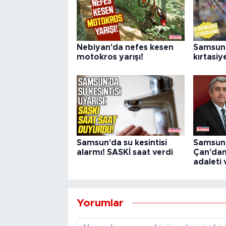
Nebiyan'da nefes kesen
Samsun'd
motokros yarışı!
kırtasiy
Samsun'da su kesintisi
Samsun M
alarmı! SASKİ saat verdi
Çan'da
adaleti
Yorumlar