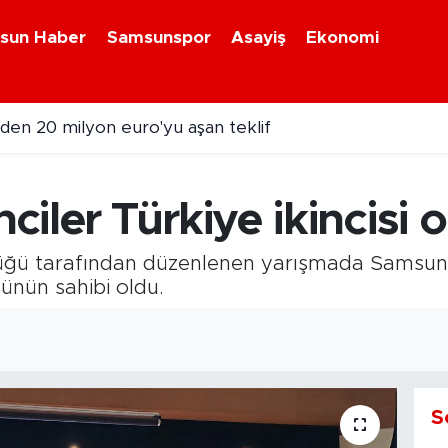
sun Haber
Samsunspor
Asayiş
Ekonomi
en 20 milyon euro'yu aşan teklif
emur emeklisini ilgilendiriyor!
iler Türkiye ikincisi 
ğü tarafından düzenlenen yarışmada Samsun A
lünün sahibi oldu.
1
S