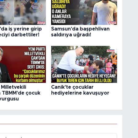
a iş yerine girip
Samsun'da başpehlivan
eciyi darbettiler!
saldırıya uğradı!
illetvekili
Canik'te çocuklar
n TBMM'de çocuk
hediyelerine kavuşuyor
 vurgusu