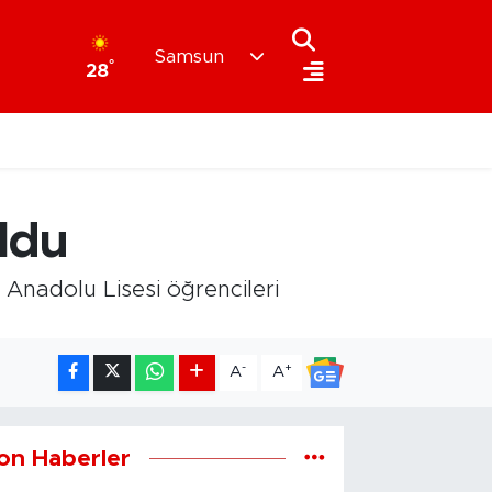
Samsun
°
28
oldu
nadolu Lisesi öğrencileri
-
+
A
A
on Haberler