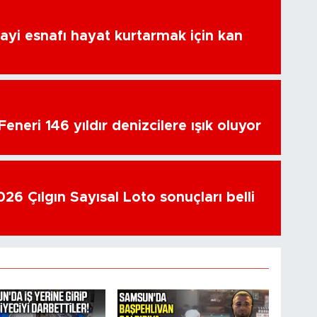
ayi esnafı hayat kurtarmak için kan
eneri 146 yıldır denizcilere ışık oluyor
26 Çılgın Sayısal Loto sonuçları belli