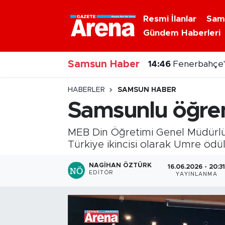
Resmi İlanlar
Sam
Gündem Haberleri
Nöbetçi Eczaneler
14:46
Fenerbahçe'd
Samsun Haber
Hava Durumu
14:43
Milyonlarca m
Samsun Namaz Vakitleri
HABERLER
SAMSUN HABER
Samsunlu öğrenc
Trafik Durumu
MEB Din Öğretimi Genel Müdürlü
Süper Lig Puan Durumu ve Fikstür
Türkiye ikincisi olarak Umre ödü
Tüm Manşetler
NAGIHAN ÖZTÜRK
16.06.2026 - 20:3
EDITÖR
YAYINLANMA
Son Dakika Haberleri
Haber Arşivi