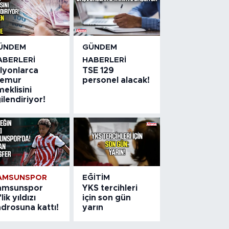
ÜNDEM
GÜNDEM
ABERLERI
HABERLERI
ilyonlarca
TSE 129
emur
personel alacak!
eklisini
gilendiriyor!
AMSUNSPOR
EĞITIM
amsunspor
YKS tercihleri
'lik yıldızı
için son gün
drosuna kattı!
yarın