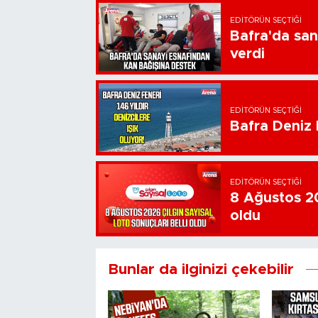
EDITÖRÜN SEÇTIĞI
Bafra'da san
verdi
EDITÖRÜN SEÇTIĞI
Bafra Deniz F
EDITÖRÜN SEÇTIĞI
8 Ağustos 20
oldu
Bunlar da ilginizi çekebilir