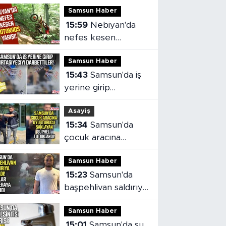
Samsun Haber
15:59
Nebiyan'da
nefes kesen
motokros yarışı!
Samsun Haber
15:43
Samsun'da iş
yerine girip
kırtasiyeciyi
Asayiş
darbettiler!
15:34
Samsun'da
çocuk aracına
uyuşturucu saklayan
Samsun Haber
şüpheli tutuklandı
15:23
Samsun'da
başpehlivan saldırıya
uğradı!
Samsun Haber
15:01
Samsun'da su