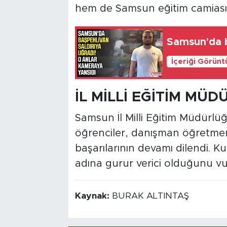
hem de Samsun eğitim camiasın
Samsun'da b
İçeriği Görünt
İL MİLLİ EĞİTİM MÜ
Samsun İl Milli Eğitim Müdürlü
öğrenciler, danışman öğretmenle
başarılarının devamı dilendi. 
adına gurur verici olduğunu vu
Kaynak:
BURAK ALTINTAŞ