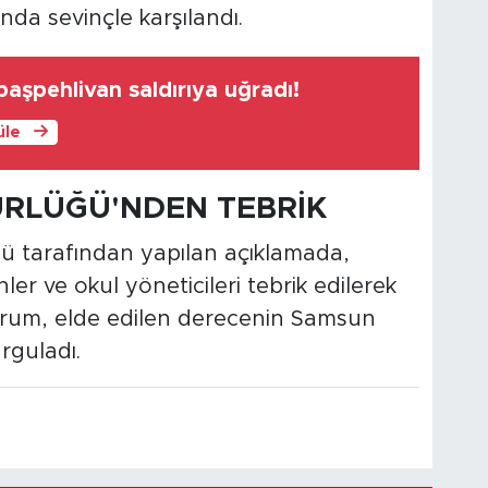
da sevinçle karşılandı.
aşpehlivan saldırıya uğradı!
üle
DÜRLÜĞÜ'NDEN TEBRİK
ğü tarafından yapılan açıklamada,
r ve okul yöneticileri tebrik edilerek
Kurum, elde edilen derecenin Samsun
rguladı.