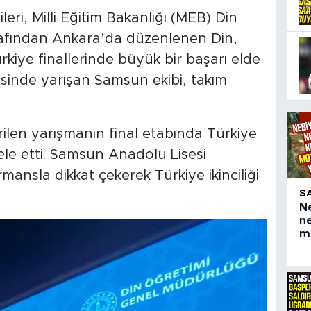
ri, Milli Eğitim Bakanlığı (MEB) Din
afından Ankara’da düzenlenen Din,
kiye finallerinde büyük bir başarı elde
risinde yarışan Samsun ekibi, takım
ilen yarışmanın final etabında Türkiye
le etti. Samsun Anadolu Lisesi
rmansla dikkat çekerek Türkiye ikinciliği
S
N
n
mo