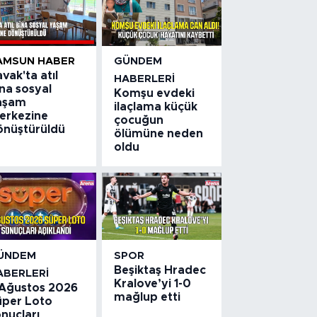
AMSUN HABER
GÜNDEM
vak'ta atıl
HABERLERI
na sosyal
Komşu evdeki
aşam
ilaçlama küçük
erkezine
çocuğun
önüştürüldü
ölümüne neden
oldu
ÜNDEM
SPOR
Beşiktaş Hradec
ABERLERI
Kralove’yi 1-0
 Ağustos 2026
mağlup etti
üper Loto
nuçları