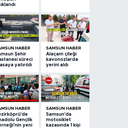
ıklandı
AMSUN HABER
SAMSUN HABER
amsun Şehir
Alaçam çileği
stanesi süreci
kavonozlarda
saya yatırıldı
yerini aldı
AMSUN HABER
SAMSUN HABER
ezirköprü'de
Samsun'da
nadolu Gençlik
motosiklet
rneği'nin yeni
kazasında 1 kişi