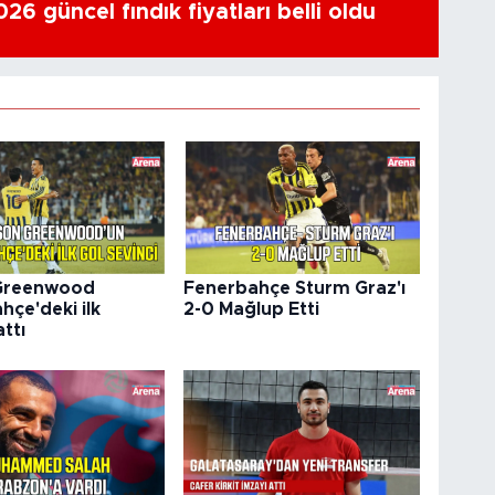
6 güncel fındık fiyatları belli oldu
Greenwood
Fenerbahçe Sturm Graz'ı
hçe'deki ilk
2-0 Mağlup Etti
ttı