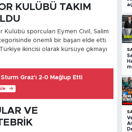
POR KULÜBÜ TAKIM
aç
OLDU
 Kulübü sporcuları Eymen Civil, Salim
tegorisinde önemli bir başarı elde etti.
ürkiye ikincisi olarak kürsüye çıkmayı
S
S
Ha
ma
Sturm Graz'ı 2-0 Mağlup Etti
üle
ULAR VE
S
V
TEBRİK
A
De