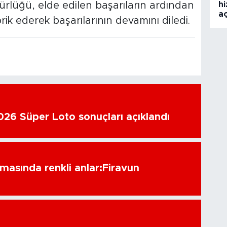
hi
rlüğü, elde edilen başarıların ardından
aç
rik ederek başarılarının devamını diledi.
26 Süper Loto sonuçları açıklandı
amasında renkli anlar:Firavun