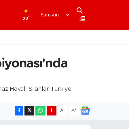
Samsun
°
22
iyonası'nda
az Havalı Silahlar Türkiye
-
+
A
A