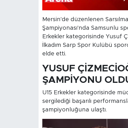
Mersin'de düzenlenen Sarsılmaz
Şampiyonası'nda Samsunlu sporc
Erkekler kategorisinde Yusuf 
İlkadım Sarp Spor Kulübü sporcu
elde etti.
YUSUF ÇİZMECİO
ŞAMPİYONU OLD
U15 Erkekler kategorisinde mü
sergilediği başarılı performansl
şampiyonluğuna ulaştı.