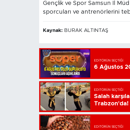
Gençlik ve Spor Samsun İl Müdü
sporcuları ve antrenörlerini teb
Kaynak:
BURAK ALTINTAŞ
EDITÖRÜN SEÇTIĞI
6 Ağustos 20
EDITÖRÜN SEÇTIĞI
Salah karşıl
Trabzon'da!
EDITÖRÜN SEÇTIĞI