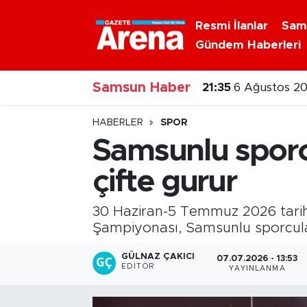
Resmi İlanlar
Sam
Gündem Haberleri
Nöbetçi Eczaneler
Samsun Haber
Hava Durumu
21:35
6 Ağustos 20
Samsun Namaz Vakitleri
HABERLER
SPOR
Samsunlu sporc
Trafik Durumu
çifte gurur
Süper Lig Puan Durumu ve Fikstür
30 Haziran-5 Temmuz 2026 tarihle
Tüm Manşetler
Şampiyonası, Samsunlu sporcular
GÜLNAZ ÇAKICI
07.07.2026 - 13:53
Son Dakika Haberleri
EDITÖR
YAYINLANMA
Haber Arşivi