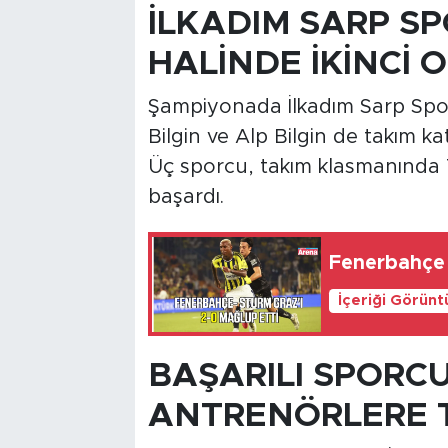
İLKADIM SARP S
HALİNDE İKİNCİ 
Şampiyonada İlkadım Sarp Spor
Bilgin ve Alp Bilgin de takım ka
Üç sporcu, takım klasmanında T
başardı.
Fenerbahçe 
İçeriği Görünt
BAŞARILI SPORC
ANTRENÖRLERE 