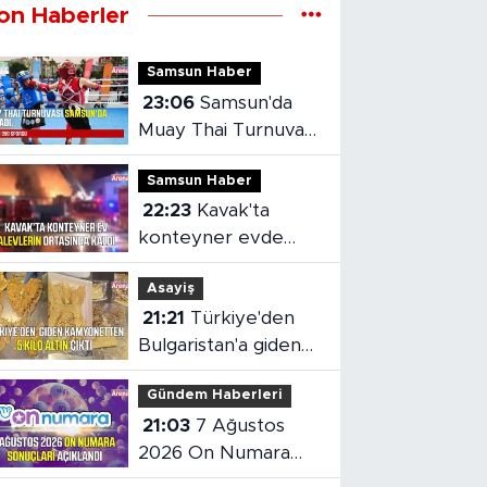
on Haberler
Samsun Haber
23:06
Samsun'da
Muay Thai Turnuvası
heyecanı başladı
Samsun Haber
22:23
Kavak'ta
konteyner evde
yangın çıktı
Asayiş
21:21
Türkiye'den
Bulgaristan'a giden
kamyonetten 5 kilo
Gündem Haberleri
altın çıktı
21:03
7 Ağustos
2026 On Numara
sonuçları açıklandı