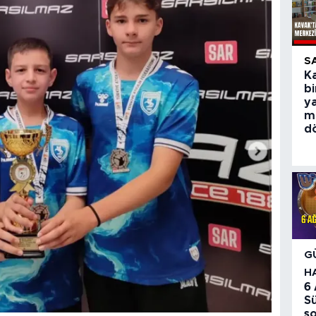
S
Ka
bi
y
m
d
G
H
6
S
so