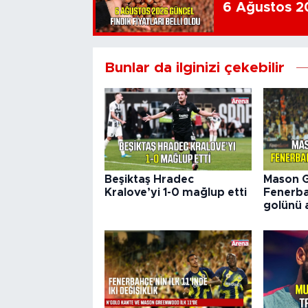
6 Ağustos 202
Bunlar da ilginizi çekebilir
Beşiktaş Hradec
Mason 
Kralove’yi 1-0 mağlup etti
Fenerba
golünü a