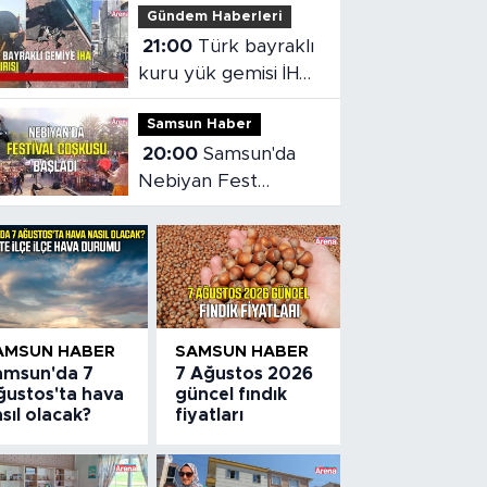
Gündem Haberleri
21:00
Türk bayraklı
kuru yük gemisi İHA
saldırısına uğradı
Samsun Haber
20:00
Samsun'da
Nebiyan Fest
Başladı
AMSUN HABER
SAMSUN HABER
amsun'da 7
7 Ağustos 2026
ğustos'ta hava
güncel fındık
sıl olacak?
fiyatları