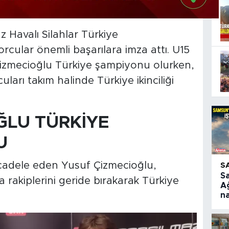
 Havalı Silahlar Türkiye
ular önemli başarılara imza attı. U15
Çizmecioğlu Türkiye şampiyonu olurken,
ları takım halinde Türkiye ikinciliği
ĞLU TÜRKİYE
U
cadele eden Yusuf Çizmecioğlu,
S
S
a rakiplerini geride bırakarak Türkiye
A
na