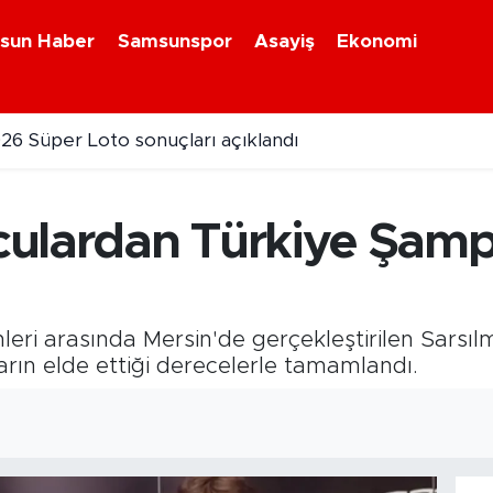
sun Haber
Samsunspor
Asayiş
Ekonomi
26 Süper Loto sonuçları açıklandı
ulardan Türkiye Şamp
ri arasında Mersin'de gerçekleştirilen Sarsılm
ın elde ettiği derecelerle tamamlandı.