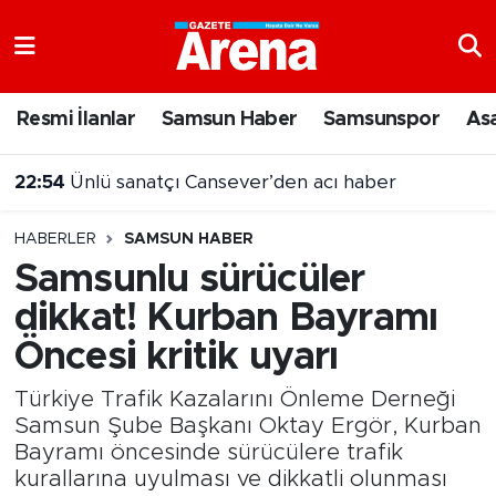
Nöbetçi Eczaneler
Resmi İlanlar
Samsun Haber
Samsunspor
As
Hava Durumu
22:54
Ünlü sanatçı Cansever’den acı haber
Samsun Namaz Vakitleri
22:38
İslambad'da Türk bayrağı göndere çekildi
HABERLER
SAMSUN HABER
Trafik Durumu
Samsunlu sürücüler
dikkat! Kurban Bayramı
Süper Lig Puan Durumu ve Fikstür
Öncesi kritik uyarı
Tüm Manşetler
Türkiye Trafik Kazalarını Önleme Derneği
Son Dakika Haberleri
Samsun Şube Başkanı Oktay Ergör, Kurban
Bayramı öncesinde sürücülere trafik
kurallarına uyulması ve dikkatli olunması
Haber Arşivi