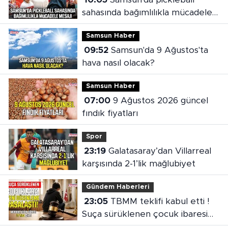
sahasında bağımlılıkla mücadele
mesajı
Samsun Haber
09:52
Samsun'da 9 Ağustos'ta
hava nasıl olacak?
Samsun Haber
07:00
9 Ağustos 2026 güncel
fındık fiyatları
Spor
23:19
Galatasaray’dan Villarreal
karşısında 2-1’lik mağlubiyet
Gündem Haberleri
23:05
TBMM teklifi kabul etti !
Suça sürüklenen çocuk ibaresi
değişti