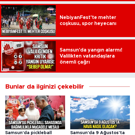
NebiyanFest’te mehter
coşkusu, spor heyecanı
Samsun'da yangın alarmı!
Valilikten vatandaşlara
önemli çağrı
Bunlar da ilginizi çekebilir
Samsun'da pickleball
Samsun'da 9 Ağustos'ta