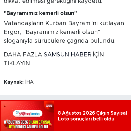
dikkat edilmesi gerektiğini kaydetti.
"Bayramımız kemerli olsun"
Vatandaşların Kurban Bayramı'nı kutlayan
Ergör, "Bayramımız kemerli olsun"
sloganıyla sürücülere çağrıda bulundu.
DAHA FAZLA
SAMSUN HABER
İÇİN
TIKLAYIN
Kaynak:
İHA
8 Ağustos 2026 Çılgın Sayısal
Loto sonuçları belli oldu