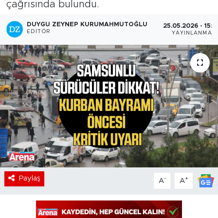
çağrısında bulundu.
DUYGU ZEYNEP KURUMAHMUTOĞLU
25.05.2026 - 15:0
EDITÖR
YAYINLANMA
Paylaş
-
+
A
A