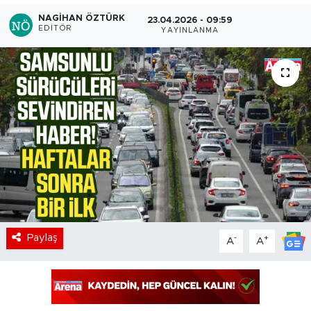
NAGIHAN ÖZTÜRK
23.04.2026 - 09:59
EDITÖR
YAYINLANMA
Paylaş
-
+
A
A