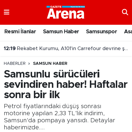
Nöbetçi Eczaneler
Resmi İlanlar
Samsun Haber
Samsunspor
As
Hava Durumu
12:19
Rekabet Kurumu, A101'in Carrefour devrine şartlı izin verdi
Samsun Namaz Vakitleri
11:42
Emekli maaşlarına bir kesinti daha!
HABERLER
SAMSUN HABER
Trafik Durumu
Samsunlu sürücüleri
sevindiren haber! Haftalar
Süper Lig Puan Durumu ve Fikstür
sonra bir ilk
Tüm Manşetler
Petrol fiyatlarındaki düşüş sonrası
Son Dakika Haberleri
motorine yapılan 2,33 TL’lik indirim,
Samsun'da pompaya yansıdı. Detaylar
haberimizde....
Haber Arşivi