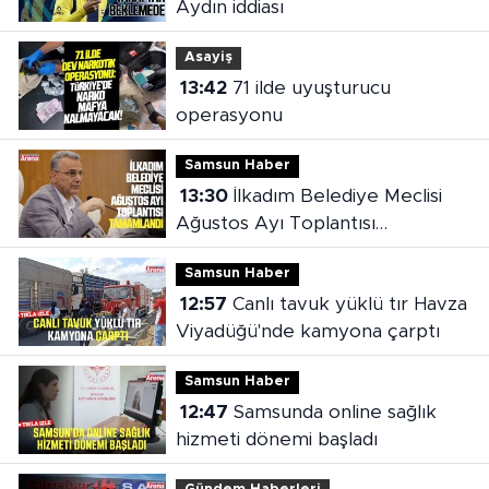
Aydın iddiası
Asayiş
13:42
71 ilde uyuşturucu
operasyonu
Samsun Haber
13:30
İlkadım Belediye Meclisi
Ağustos Ayı Toplantısı
tamamlandı
Samsun Haber
12:57
Canlı tavuk yüklü tır Havza
Viyadüğü'nde kamyona çarptı
Samsun Haber
12:47
Samsunda online sağlık
hizmeti dönemi başladı