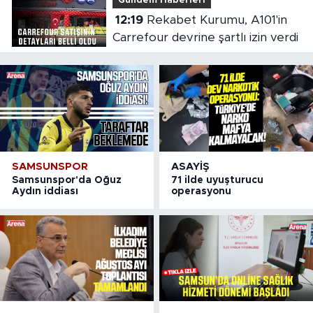
Gündem Haberleri
12:19
Rekabet Kurumu, A101'in
Carrefour devrine şartlı izin verdi
SAMSUNSPOR
ASAYIŞ
Samsunspor'da Oğuz
71 ilde uyuşturucu
Aydın iddiası
operasyonu