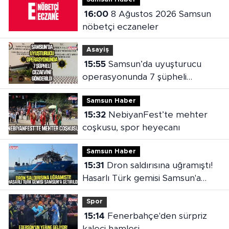
16:00
8 Ağustos 2026 Samsun
nöbetçi eczaneler
Asayiş
15:55
Samsun’da uyuşturucu
operasyonunda 7 şüpheli
cezaevine gönderildi
Samsun Haber
15:32
NebiyanFest’te mehter
coşkusu, spor heyecanı
Samsun Haber
15:31
Dron saldırısına uğramıştı!
Hasarlı Türk gemisi Samsun'a
getirildi
Spor
15:14
Fenerbahçe'den sürpriz
kaleci hamlesi