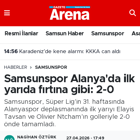
Nöbetçi Eczaneler
Resmi İlanlar
Samsun Haber
Samsunspor
As
Hava Durumu
14:56
Karadeniz’de kene alarmı: KKKA can aldı
Samsun Namaz Vakitleri
HABERLER
SAMSUNSPOR
Trafik Durumu
Samsunspor Alanya'da ilk
yarıda fırtına gibi: 2-0
Süper Lig Puan Durumu ve Fikstür
Samsunspor, Süper Lig’in 31. haftasında
Tüm Manşetler
Alanyaspor deplasmanında ilk yarıyı Elayis
Tavsan ve Olivier Ntcham’ın golleriyle 2-0
Son Dakika Haberleri
önde tamamladı.
Haber Arşivi
NAGIHAN ÖZTÜRK
27.04.2026 - 17:49