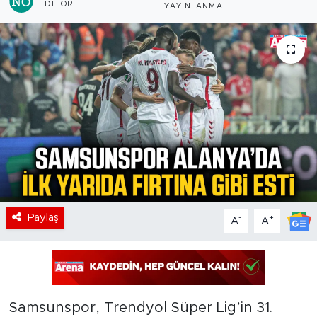
EDITÖR
YAYINLANMA
Paylaş
-
+
A
A
Samsunspor, Trendyol Süper Lig’in 31.