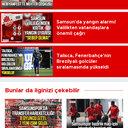
Samsun'da yangın alarmı!
Valilikten vatandaşlara
önemli çağrı
Talisca, Fenerbahçe’nin
Brezilyalı golcüler
sıralamasında yükseldi
Bunlar da ilginizi çekebilir