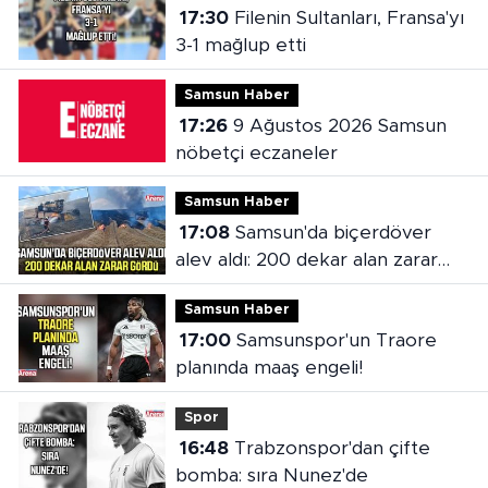
17:30
Filenin Sultanları, Fransa'yı
3-1 mağlup etti
Samsun Haber
17:26
9 Ağustos 2026 Samsun
nöbetçi eczaneler
Samsun Haber
17:08
Samsun'da biçerdöver
alev aldı: 200 dekar alan zarar
gördü
Samsun Haber
17:00
Samsunspor'un Traore
planında maaş engeli!
Spor
16:48
Trabzonspor'dan çifte
bomba: sıra Nunez'de