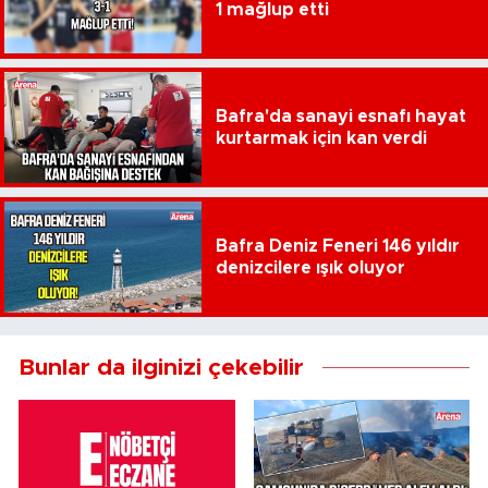
1 mağlup etti
Bafra'da sanayi esnafı hayat
kurtarmak için kan verdi
Bafra Deniz Feneri 146 yıldır
denizcilere ışık oluyor
Bunlar da ilginizi çekebilir