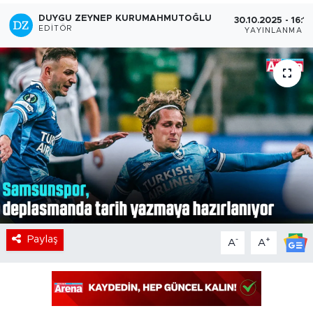
DUYGU ZEYNEP KURUMAHMUTOĞLU
30.10.2025 - 16:10
EDITÖR
YAYINLANMA
Paylaş
-
+
A
A