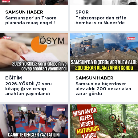
SAMSUN HABER
SPOR
Samsunspor'un Traore
Trabzonspor'dan çifte
planında maaş engeli!
bomba: sıra Nunez'de
EĞITIM
SAMSUN HABER
2026-YÖKDİL/2 soru
Samsun'da biçerdöver
kitapçığı ve cevap
alev aldı: 200 dekar alan
anahtarı yayımlandı
zarar gördü