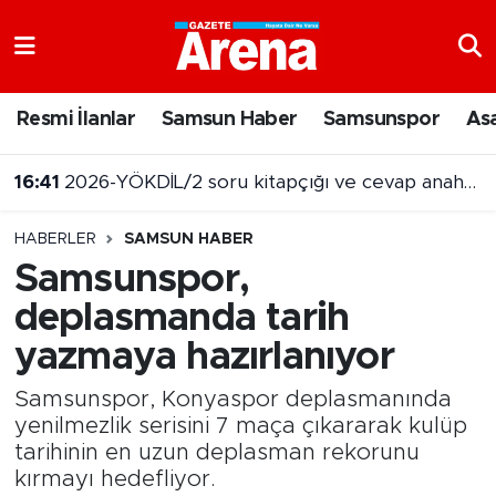
Nöbetçi Eczaneler
Resmi İlanlar
Samsun Haber
Samsunspor
As
Hava Durumu
16:41
2026-YÖKDİL/2 soru kitapçığı ve cevap anahtarı yayımlandı
Samsun Namaz Vakitleri
HABERLER
SAMSUN HABER
Trafik Durumu
Samsunspor,
deplasmanda tarih
Süper Lig Puan Durumu ve Fikstür
yazmaya hazırlanıyor
Tüm Manşetler
Samsunspor, Konyaspor deplasmanında
Son Dakika Haberleri
yenilmezlik serisini 7 maça çıkararak kulüp
tarihinin en uzun deplasman rekorunu
kırmayı hedefliyor.
Haber Arşivi