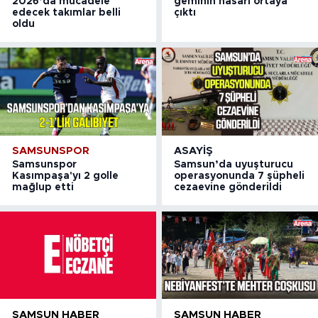
2026’da mücadele
geminin hasarı ortaya
edecek takımlar belli
çıktı
oldu
SAMSUNSPOR
ASAYIŞ
Samsunspor
Samsun’da uyuşturucu
Kasımpaşa'yı 2 golle
operasyonunda 7 şüpheli
mağlup etti
cezaevine gönderildi
SAMSUN HABER
SAMSUN HABER