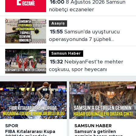
16:00
8 Ağustos 2026 Samsun
nöbetçi eczaneler
Asayiş
15:55
Samsun’da uyuşturucu
operasyonunda 7 şüpheli
cezaevine gönderildi
Samsun Haber
15:32
NebiyanFest’te mehter
coşkusu, spor heyecanı
SPOR
SAMSUN HABER
FIBA Kıtalararası Kupa
Samsun'a getirilen