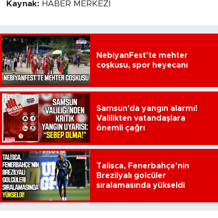
Kaynak:
HABER MERKEZİ
NebiyanFest’te mehter
coşkusu, spor heyecanı
Samsun'da yangın alarmı!
Valilikten vatandaşlara
önemli çağrı
Talisca, Fenerbahçe’nin
Brezilyalı golcüler
sıralamasında yükseldi