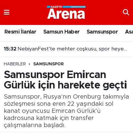
Nöbetçi Eczaneler
Resmi İlanlar
Samsun Haber
Samsunspor
As
Hava Durumu
15:32
NebiyanFest’te mehter coşkusu, spor heyecanı
Samsun Namaz Vakitleri
15:31
Dron saldırısına uğramıştı! Hasarlı Türk gemisi Samsun'a getirildi
HABERLER
SAMSUNSPOR
Trafik Durumu
Samsunspor Emircan
Gürlük için harekete geçti
Süper Lig Puan Durumu ve Fikstür
Samsunspor, Rusya'nın Orenburg takımıyla
Tüm Manşetler
sözleşmesi sona eren 22 yaşındaki sol
kanat oyuncusu Emircan Gürlük'ü
Son Dakika Haberleri
kadrosuna katmak için transfer
çalışmalarına başladı.
Haber Arşivi