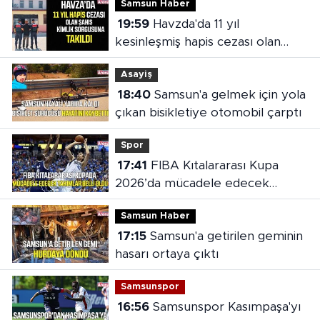
Samsun Haber
19:59
Havzda'da 11 yıl
kesinleşmiş hapis cezası olan
şahıs yakalandı
Asayiş
18:40
Samsun'a gelmek için yola
çıkan bisikletiye otomobil çarptı
Spor
17:41
FIBA Kıtalararası Kupa
2026’da mücadele edecek
takımlar belli oldu
Samsun Haber
17:15
Samsun'a getirilen geminin
hasarı ortaya çıktı
Samsunspor
16:56
Samsunspor Kasımpaşa'yı