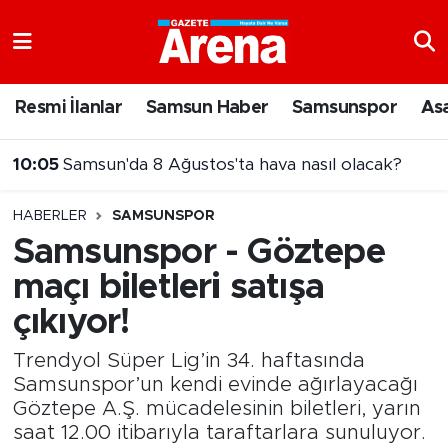
Nöbetçi Eczaneler
Resmi İlanlar
Samsun Haber
Samsunspor
As
Hava Durumu
10:05
Samsun'da 8 Ağustos'ta hava nasıl olacak?
Samsun Namaz Vakitleri
09:58
gazetearena.com ekibi Mert Irmağı projesini sordu
HABERLER
SAMSUNSPOR
Trafik Durumu
Samsunspor - Göztepe
maçı biletleri satışa
Süper Lig Puan Durumu ve Fikstür
çıkıyor!
Tüm Manşetler
Trendyol Süper Lig’in 34. haftasında
Son Dakika Haberleri
Samsunspor’un kendi evinde ağırlayacağı
Göztepe A.Ş. mücadelesinin biletleri, yarın
saat 12.00 itibarıyla taraftarlara sunuluyor.
Haber Arşivi