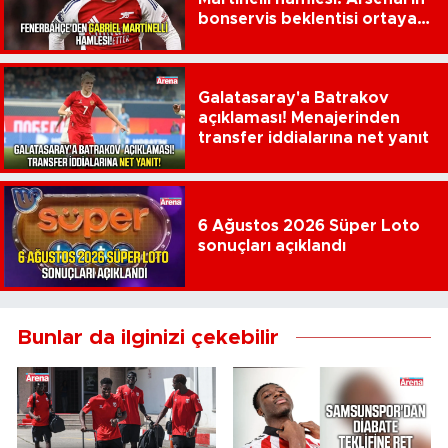
bonservis beklentisi ortaya
çıktı
Galatasaray'a Batrakov
açıklaması! Menajerinden
transfer iddialarına net yanıt
6 Ağustos 2026 Süper Loto
sonuçları açıklandı
Bunlar da ilginizi çekebilir