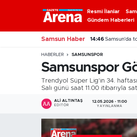
Resmi İlanlar
Sam
Gündem Haberleri
Nöbetçi Eczaneler
14:46
Samsun'da to
Samsun Haber
Hava Durumu
14:34
Samsun Büyük
Samsun Namaz Vakitleri
HABERLER
SAMSUNSPOR
Samsunspor Gözt
Trafik Durumu
Trendyol Süper Lig'in 34. hafta
Süper Lig Puan Durumu ve Fikstür
Salı günü saat 11.00 itibarıyla sa
Tüm Manşetler
ALI ALTINTAŞ
12.05.2026 - 11:00
EDITÖR
YAYINLANMA
Son Dakika Haberleri
Haber Arşivi