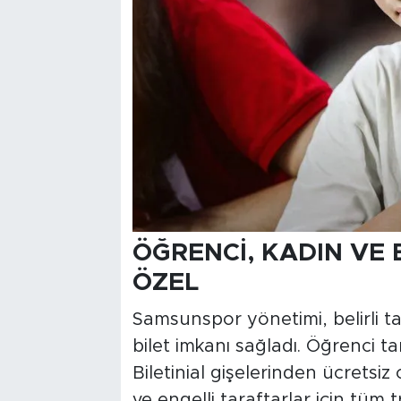
ÖĞRENCİ, KADIN VE
ÖZEL
Samsunspor yönetimi, belirli tar
bilet imkanı sağladı. Öğrenci tara
Biletinial gişelerinden ücretsiz
ve engelli taraftarlar için tüm