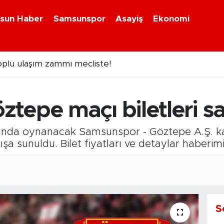
sun Haber
Samsunspor
Asayiş
Ekonomi
plu ulaşım zammı mecliste!
şehir'den ücretsiz spor kursları!
epe maçı biletleri sat
sında oynanacak Samsunspor - Göztepe A.Ş. karş
tışa sunuldu. Bilet fiyatları ve detaylar haberimi
S