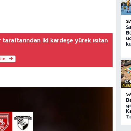
S
S
B
üc
taraftarından iki kardeşe yürek ısıtan
ku
üle
S
B
gö
Ka
Te