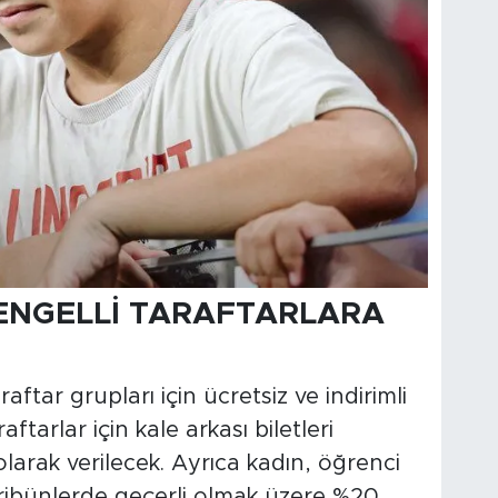
 ENGELLİ TARAFTARLARA
aftar grupları için ücretsiz ve indirimli
ftarlar için kale arkası biletleri
 olarak verilecek. Ayrıca kadın, öğrenci
 tribünlerde geçerli olmak üzere %20