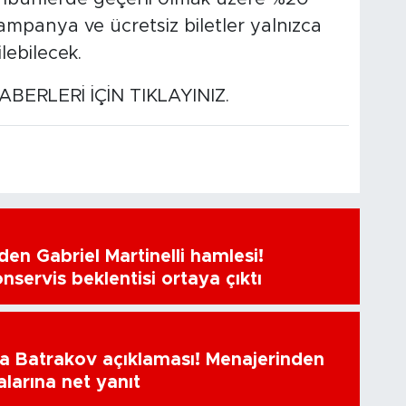
ampanya ve ücretsiz biletler yalnızca
lebilecek.
BERLERİ İÇİN TIKLAYINIZ.
en Gabriel Martinelli hamlesi!
nservis beklentisi ortaya çıktı
a Batrakov açıklaması! Menajerinden
alarına net yanıt