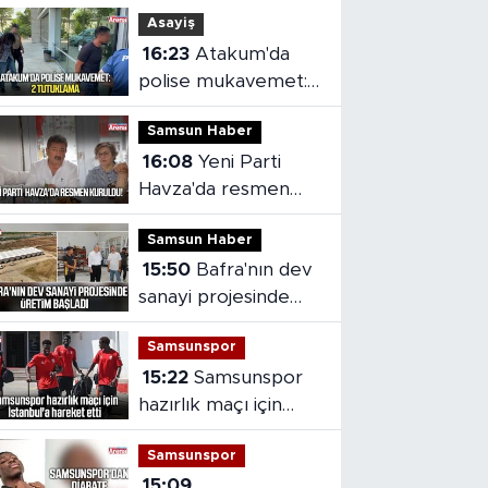
Asayiş
16:23
Atakum'da
polise mukavemet:
2 tutuklama
Samsun Haber
16:08
Yeni Parti
Havza'da resmen
kuruldu
Samsun Haber
15:50
Bafra'nın dev
sanayi projesinde
üretim başladı
Samsunspor
15:22
Samsunspor
hazırlık maçı için
İstanbul'a hareket
Samsunspor
etti
15:09