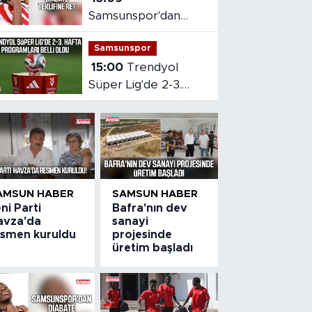
Samsunspor'dan
Diabate teklifine ret
Samsunspor
15:00
Trendyol
Süper Lig'de 2-3.
hafta programları
belli oldu
AMSUN HABER
SAMSUN HABER
ni Parti
Bafra'nın dev
avza'da
sanayi
esmen kuruldu
projesinde
üretim başladı