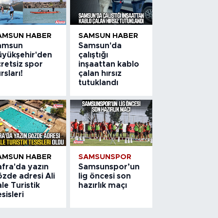
AMSUN HABER
SAMSUN HABER
amsun
Samsun'da
üyükşehir'den
çalıştığı
retsiz spor
inşaattan kablo
rsları!
çalan hırsız
tutuklandı
AMSUN HABER
SAMSUNSPOR
afra'da yazın
Samsunspor’un
zde adresi Ali
lig öncesi son
le Turistik
hazırlık maçı
sisleri