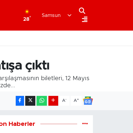
Samsun
°
28
ışa çıktı
ılaşmasının biletleri, 12 Mayıs
zde...
-
+
A
A
on Haberler