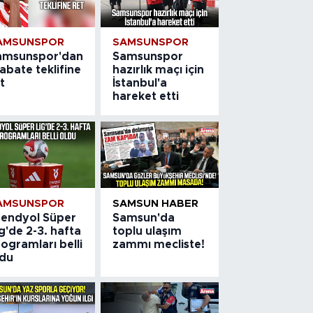
AMSUNSPOR
SAMSUNSPOR
amsunspor'dan
Samsunspor
abate teklifine
hazırlık maçı için
t
İstanbul'a
hareket etti
AMSUNSPOR
SAMSUN HABER
rendyol Süper
Samsun'da
g'de 2-3. hafta
toplu ulaşım
ogramları belli
zammı mecliste!
ldu