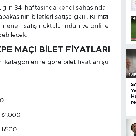
g'in 34. haftasında kendi sahasında
kasının biletleri satışa çıktı . Kırmızı
belirlenen satış noktalarından ve online
ebilecek.
E MAÇI BİLET FİYATLARI
n kategorilerine göre bilet fiyatları şu
S
Ye
H
00
r
₺1.000
₺500