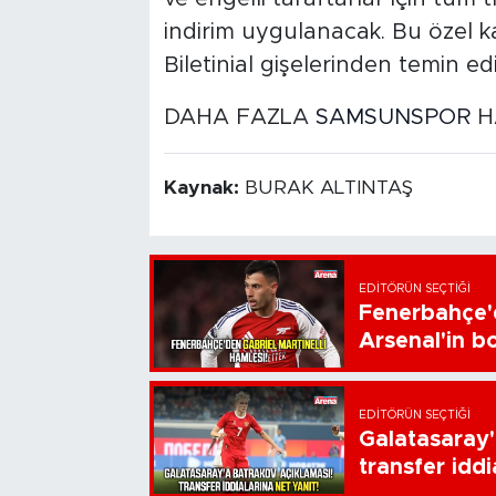
indirim uygulanacak. Bu özel k
Biletinial gişelerinden temin edi
DAHA FAZLA
SAMSUNSPOR
HA
Kaynak:
BURAK ALTINTAŞ
EDITÖRÜN SEÇTIĞI
Fenerbahçe'd
Arsenal'in bo
EDITÖRÜN SEÇTIĞI
Galatasaray'
transfer iddi