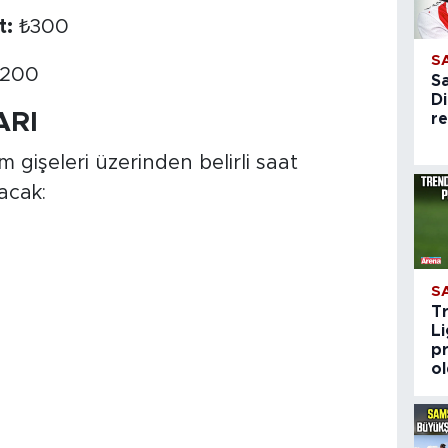
t:
₺300
S
200
S
Di
ARI
re
 gişeleri üzerinden belirli saat
acak:
S
T
Li
pr
o