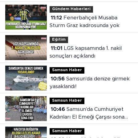
Gündem Haberleri
11:12
Fenerbahçeli Musaba
Sturm Graz kadrosunda yok
Eğitim
11:01
LGS kapsamında 1. nakil
sonuçları açıklandı
Samsun Haber
10:56
Samsun'da denize girmek
yasaklandı!
Samsun Haber
10:46
Samsun'da Cumhuriyet
Kadınları El Emeği Çarşısı sona
erdi
Samsun Haber