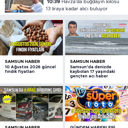
10:39
Havza’da buğdayın kilosu
13 liraya kadar alıcı buluyor
SAMSUN HABER
SAMSUN HABER
10 Ağustos 2026 güncel
Samsun’da denizde
fındık fiyatları
kaybolan 17 yaşındaki
gençten acı haber
SAMSUN HABER
GÜNDEM HABERLERI