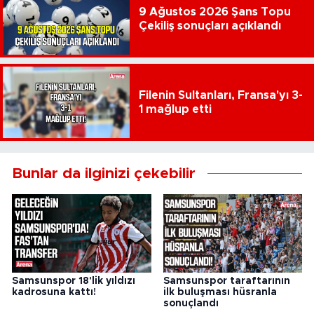
9 Ağustos 2026 Şans Topu
Çekiliş sonuçları açıklandı
Filenin Sultanları, Fransa'yı 3-
1 mağlup etti
Bunlar da ilginizi çekebilir
Samsunspor 18'lik yıldızı
Samsunspor taraftarının
kadrosuna kattı!
ilk buluşması hüsranla
sonuçlandı