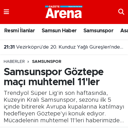
Nöbetçi Eczaneler
Resmi İlanlar
Samsun Haber
Samsunspor
As
Hava Durumu
21:31
Vezirköprü'de 20. Kunduz Yağlı Güreşleri'nde başpehlivan belli oldu
Samsun Namaz Vakitleri
20:59
9 Ağustos 2026 Şans Topu Çekiliş sonuçları açıklandı
HABERLER
SAMSUNSPOR
Trafik Durumu
Samsunspor Göztepe
maçı muhtemel 11'ler
Süper Lig Puan Durumu ve Fikstür
Trendyol Süper Lig'in son haftasında,
Tüm Manşetler
Kuzeyin Kralı Samsunspor, sezonu ilk 5
içinde bitirerek Avrupa kupalarına katılmayı
Son Dakika Haberleri
hedefleyen Göztepe'yi konuk ediyor.
Mücadelenin muhtemel 11'leri haberimizde...
Haber Arşivi