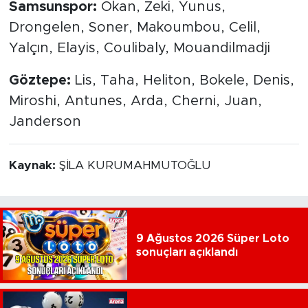
Samsunspor:
Okan, Zeki, Yunus,
Drongelen, Soner, Makoumbou, Celil,
Yalçın, Elayis, Coulibaly, Mouandilmadji
Göztepe:
Lis, Taha, Heliton, Bokele, Denis,
Miroshi, Antunes, Arda, Cherni, Juan,
Janderson
Kaynak:
ŞİLA KURUMAHMUTOĞLU
9 Ağustos 2026 Süper Loto
sonuçları açıklandı