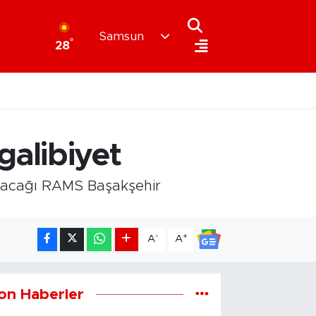
Samsun
°
28
galibiyet
şacağı RAMS Başakşehir
-
+
A
A
on Haberler