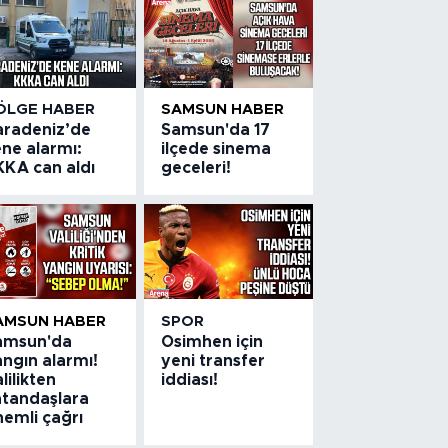
ÖLGE HABER
SAMSUN HABER
aradeniz’de
Samsun'da 17
ne alarmı:
ilçede sinema
KKA can aldı
geceleri!
AMSUN HABER
SPOR
amsun'da
Osimhen için
ngın alarmı!
yeni transfer
lilikten
iddiası!
atandaşlara
nemli çağrı