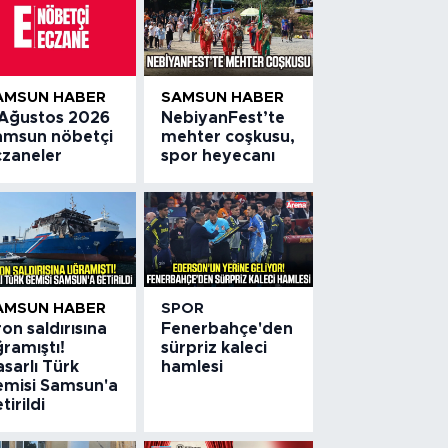
AMSUN HABER
SAMSUN HABER
 Ağustos 2026
NebiyanFest’te
amsun nöbetçi
mehter coşkusu,
czaneler
spor heyecanı
AMSUN HABER
SPOR
on saldırısına
Fenerbahçe'den
ramıştı!
sürpriz kaleci
sarlı Türk
hamlesi
emisi Samsun'a
tirildi