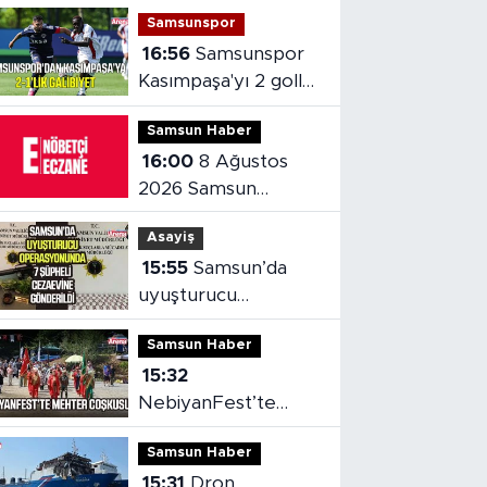
Samsunspor
16:56
Samsunspor
Kasımpaşa'yı 2 golle
mağlup etti
Samsun Haber
16:00
8 Ağustos
2026 Samsun
nöbetçi eczaneler
Asayiş
15:55
Samsun’da
uyuşturucu
operasyonunda 7
Samsun Haber
şüpheli cezaevine
15:32
gönderildi
NebiyanFest’te
mehter coşkusu,
Samsun Haber
spor heyecanı
15:31
Dron