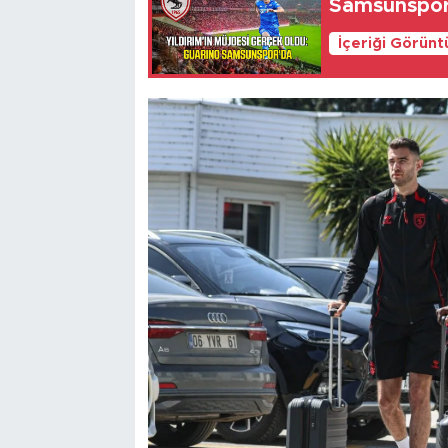
Samsunspor'
İçeriği Görünt