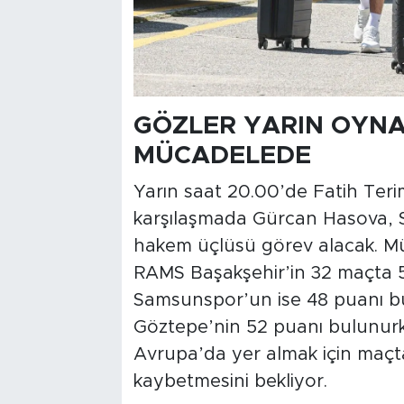
GÖZLER YARIN OYNA
MÜCADELEDE
Yarın saat 20.00’de Fatih Te
karşılaşmada Gürcan Hasova, 
hakem üçlüsü görev alacak. M
RAMS Başakşehir’in 32 maçta 51
Samsunspor’un ise 48 puanı bulu
Göztepe’nin 52 puanı bulunurk
Avrupa’da yer almak için maçta
kaybetmesini bekliyor.