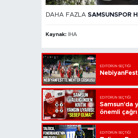
DAHA FAZLA
SAMSUNSPOR H
Kaynak:
İHA
EDITÖRÜN SEÇTIĞI
NebiyanFest
EDITÖRÜN SEÇTIĞI
Samsun'da ya
önemli çağrı
EDITÖRÜN SEÇTIĞI