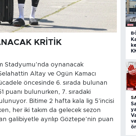
B
K
NACAK KRİTİK
ke
K
rim Stadyumu’nda oynanacak
Selahattin Altay ve Ogün Kamacı
ücadele öncesinde 6. sırada bulunan
 puanı bulunurken, 7. sıradaki
S
nuyor. Bitime 2 hafta kala lig 5’incisi
S
ya
en, her iki takım da gelecek sezon
Va
n galibiyetle ayrılıp Göztepe’nin puan
v
ö