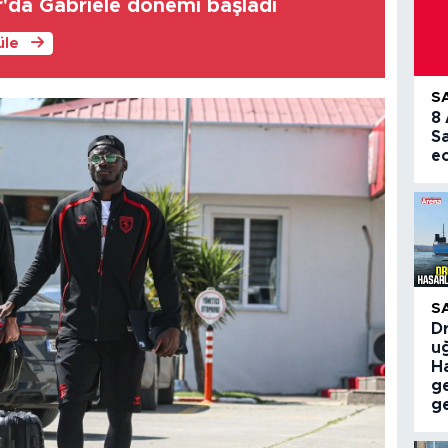
da Gabriele dönemi başladı
üle
S
8
S
e
S
Dr
uğ
Ha
g
ge