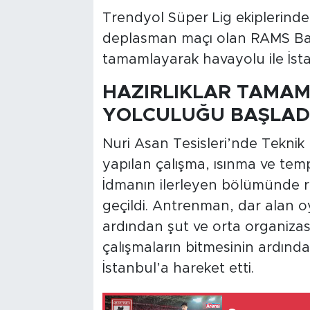
Trendyol Süper Lig ekiplerind
deplasman maçı olan RAMS Başa
tamamlayarak havayolu ile İstan
HAZIRLIKLAR TAMAM
YOLCULUĞU BAŞLAD
Nuri Asan Tesisleri’nde Teknik
yapılan çalışma, ısınma ve temp
İdmanın ilerleyen bölümünde r
geçildi. Antrenman, dar alan o
ardından şut ve orta organiza
çalışmaların bitmesinin ardınd
İstanbul’a hareket etti.