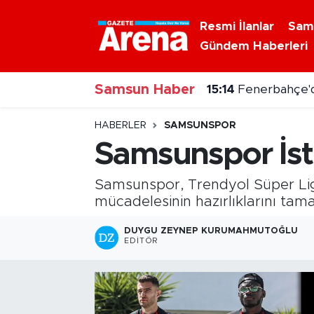
Resmi İlanlar
Sam
Gündem Haberleri
Nöbetçi Eczaneler
15:14
Fenerbahçe'd
Samsun Haber
Hava Durumu
14:56
Karadeniz’de
Samsun Namaz Vakitleri
HABERLER
SAMSUNSPOR
Samsunspor İst
Trafik Durumu
Samsunspor, Trendyol Süper Li
Süper Lig Puan Durumu ve Fikstür
mücadelesinin hazırlıklarını tam
Tüm Manşetler
DUYGU ZEYNEP KURUMAHMUTOĞLU
EDITÖR
Son Dakika Haberleri
Haber Arşivi