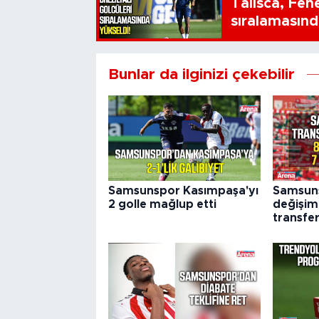
Talisca, Fen
sıralamasınd
Bunlar da ilginizi çekebilir
Samsunspor Kasımpaşa'yı
Samsun
2 golle mağlup etti
değişim:
transfe