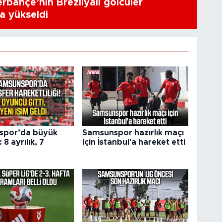
erbahçe’nin Brezilyalı golcüler
a yükseldi
spor’da büyük
Samsunspor hazırlık maçı
 8 ayrılık, 7
için İstanbul'a hareket etti
r