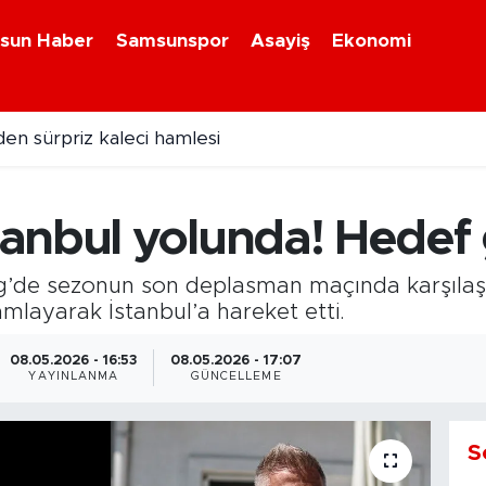
sun Haber
Samsunspor
Asayiş
Ekonomi
en sürpriz kaleci hamlesi
 kene alarmı: KKKA can aldı
anbul yolunda! Hedef 
g’de sezonun son deplasman maçında karşıla
amlayarak İstanbul’a hareket etti.
08.05.2026 - 16:53
08.05.2026 - 17:07
YAYINLANMA
GÜNCELLEME
S