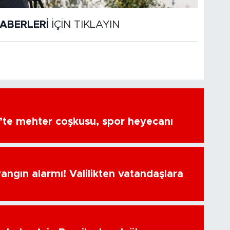
ABERLERİ
İÇİN TIKLAYIN
’te mehter coşkusu, spor heyecanı
ngın alarmı! Valilikten vatandaşlara