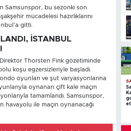
en Samsunspor, bu sezonki son
kşehir mücadelesi hazırlıklarını
bul’a gitti.
LANDI, İSTANBUL
I
 Direktör Thorsten Fink gözetiminde
olu koşu egzersizleriyle başladı.
ondo oyunları ve şut varyasyonlarına
S
yunlarıyla oynanan çift kale maçın
S
K
syonlarıyla tamamlandı. Samsunspor,
g
et
an havayolu ile maçın oynanacağı