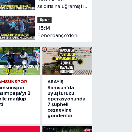
saldırısına uğramıştı!
Hasarlı Türk gemisi
Spor
Samsun'a getirildi
15:14
Fenerbahçe'den
sürpriz kaleci
hamlesi
AMSUNSPOR
ASAYIŞ
amsunspor
Samsun’da
asımpaşa'yı 2
uyuşturucu
olle mağlup
operasyonunda
ti
7 şüpheli
cezaevine
gönderildi