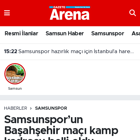
Nöbetçi Eczaneler
Resmi İlanlar
Samsun Haber
Samsunspor
As
Hava Durumu
15:22
Samsunspor hazırlık maçı için İstanbul'a hareket etti
Samsun Namaz Vakitleri
Trafik Durumu
Süper Lig Puan Durumu ve Fikstür
Samsun
Tüm Manşetler
HABERLER
SAMSUNSPOR
Samsunspor’un
Son Dakika Haberleri
Başahşehir maçı kamp
Haber Arşivi