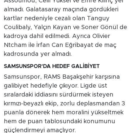
Assoumou, Celil Yüksel ve Emre Kılınç yer
almadı. Galatasaray maçında gördükleri
kartlar nedeniyle cezalı olan Tanguy
Coulibaly, Yalçın Kayan ve Soner Gönül de
kadroya dahil edilmedi. Ayrıca Olivier
Ntcham ile İrfan Can Eğribayat de maç
kadrosunda yer almadı.
SAMSUNSPOR'DA HEDEF GALİBİYET
Samsunspor, RAMS Başakşehir karşısına
galibiyet hedefiyle çıkıyor. Ligde üst
sıralardaki iddiasını sürdürmek isteyen
kırmızı-beyazlı ekip, zorlu deplasmandan 3
puanla dönerek hem moralini yükseltmek
hem de puan tablosundaki konumunu
güçlendirmeyi amaçlıyor.