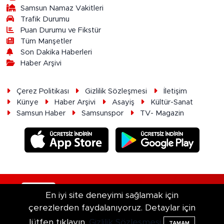
Samsun Namaz Vakitleri
Trafik Durumu
Puan Durumu ve Fikstür
Tüm Manşetler
Son Dakika Haberleri
Haber Arşivi
Çerez Politikası
Gizlilik Sözleşmesi
İletişim
Künye
Haber Arşivi
Asayiş
Kültür-Sanat
Samsun Haber
Samsunspor
TV- Magazin
RSS
Copyright © 2026. Her hakkı saklıdır.
En iyi site deneyimi sağlamak için
çerezlerden faydalanıyoruz. Detaylar için
Haber Yazılımı:
TE Bilişim
lütfen tıklayın.
Gizlilik Sözleşmesi
TAMAM