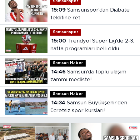
Samsunspor
15:09
Samsunspor'dan Diabate
teklifine ret
Samsunspor
15:00
Trendyol Süper Lig'de 2-3.
hafta programları belli oldu
Samsun Haber
14:46
Samsun'da toplu ulaşım
zammı mecliste!
Samsun Haber
14:34
Samsun Büyükşehir'den
ücretsiz spor kursları!