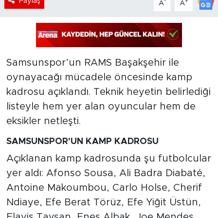
Paylaş
-
+
A
A
Samsunspor’un RAMS Başakşehir ile
oynayacağı mücadele öncesinde kamp
kadrosu açıklandı. Teknik heyetin belirlediği
listeyle hem yer alan oyuncular hem de
eksikler netleşti.
SAMSUNSPOR'UN KAMP KADROSU
Açıklanan kamp kadrosunda şu futbolcular
yer aldı: Afonso Sousa, Ali Badra Diabaté,
Antoine Makoumbou, Carlo Holse, Cherif
Ndiaye, Efe Berat Törüz, Efe Yiğit Üstün,
Elayis Tavşan, Enes Albak, Joe Mendes,