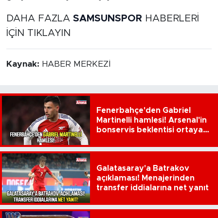
DAHA FAZLA
SAMSUNSPOR
HABERLERİ
İÇİN TIKLAYIN
Kaynak:
HABER MERKEZİ
Fenerbahçe'den Gabriel
Martinelli hamlesi! Arsenal'in
bonservis beklentisi ortaya
çıktı
Galatasaray'a Batrakov
açıklaması! Menajerinden
transfer iddialarına net yanıt