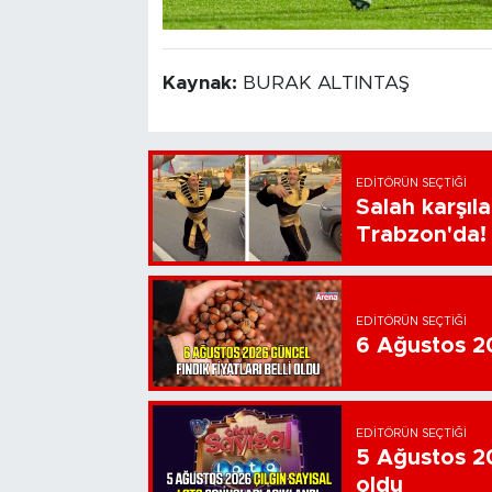
Kaynak:
BURAK ALTINTAŞ
EDITÖRÜN SEÇTIĞI
Salah karşıl
Trabzon'da!
EDITÖRÜN SEÇTIĞI
6 Ağustos 202
EDITÖRÜN SEÇTIĞI
5 Ağustos 20
oldu