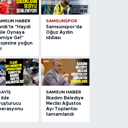
AMSUN HABER
SAMSUNSPOR
nik'te "Haydi
Samsunspor'da
üle Oynaya
Oğuz Aydın
amiye Gel"
iddiası
rojesine yoğun
gi
SAYIŞ
SAMSUN HABER
 ilde
İlkadım Belediye
yuşturucu
Meclisi Ağustos
perasyonu
Ayı Toplantısı
tamamlandı