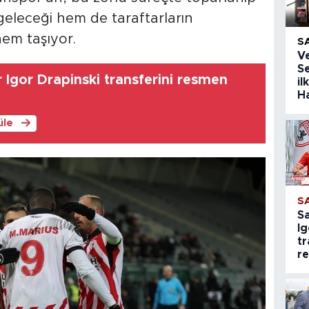
eleceği hem de taraftarların
nem taşıyor.
S
V
Se
Igor Drapinski transferini resmen
il
H
üle
S
S
Ig
tr
r