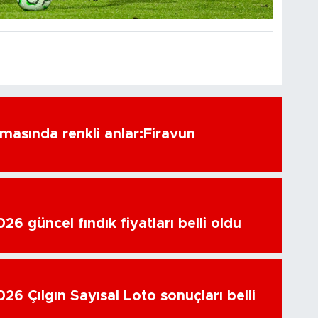
amasında renkli anlar:Firavun
6 güncel fındık fiyatları belli oldu
26 Çılgın Sayısal Loto sonuçları belli