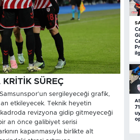
S
Ca
G
C
P
il
KRİTİK SÜREÇ
n Samsunspor'un sergileyeceği grafik,
A
an etkileyecek. Teknik heyetin
71
 kadroda revizyona gidip gitmeyeceği
u
o
r an önce galibiyet serisi
rkının kapanmasıyla birlikte alt