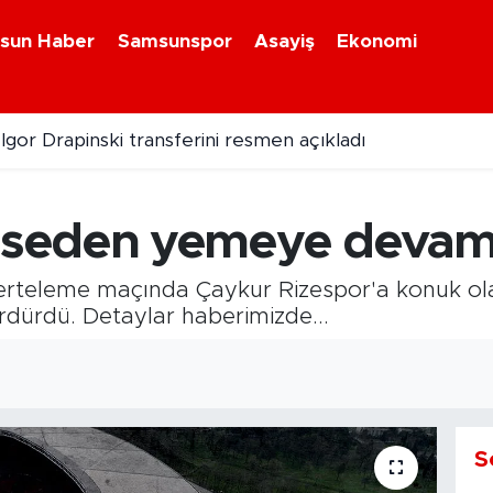
sun Haber
Samsunspor
Asayiş
Ekonomi
gor Drapinski transferini resmen açıkladı
 Samsunspor'un radarında
seden yemeye devam
 erteleme maçında Çaykur Rizespor'a konuk ol
rdürdü. Detaylar haberimizde...
S