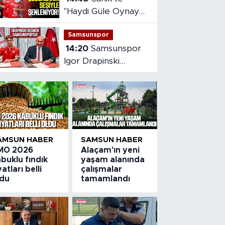
"Haydi Güle Oynaya
Camiye Gel"
Samsunspor
Projesine yoğun ilgi
14:20
Samsunspor
Igor Drapinski
transferini resmen
açıkladı
AMSUN HABER
SAMSUN HABER
MO 2026
Alaçam'ın yeni
buklu fındık
yaşam alanında
yatları belli
çalışmalar
ldu
tamamlandı