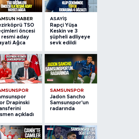
AMSUN HABER
ASAYIŞ
ezirköprü TSO
Rapçi Yüşa
çimleri öncesi
Keskin ve 3
k resmi aday
şüpheli adliyeye
ayati Ağca
sevk edildi
AMSUNSPOR
SAMSUNSPOR
amsunspor
Jadon Sancho
or Drapinski
Samsunspor'un
ansferini
radarında
esmen açıkladı