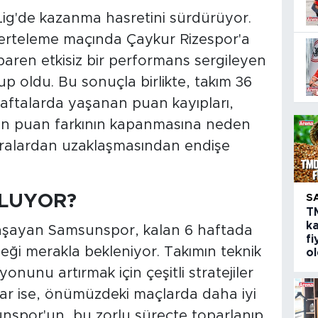
ig'de kazanma hasretini sürdürüyor.
ın erteleme maçında Çaykur Rizespor'a
baren etkisiz bir performans sergileyen
p oldu. Bu sonuçla birlikte, takım 36
haftalarda yaşanan puan kayıpları,
lan puan farkının kapanmasına neden
 sıralardan uzaklaşmasından endişe
OLUYOR?
S
T
ka
 yaşayan Samsunspor, kalan 6 haftada
fi
eği merakla bekleniyor. Takımın teknik
o
nunu artırmak için çeşitli stratejiler
rlar ise, önümüzdeki maçlarda daha iyi
nspor'un, bu zorlu süreçte toparlanıp