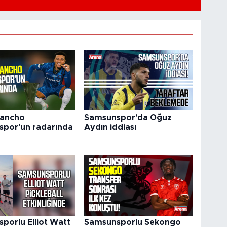
Sancho
Samsunspor'da Oğuz
por'un radarında
Aydın iddiası
porlu Elliot Watt
Samsunsporlu Sekongo