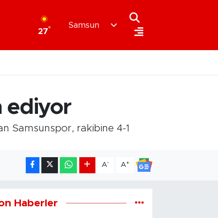
Samsun
°
27
 ediyor
an Samsunspor, rakibine 4-1
-
+
A
A
on Haberler