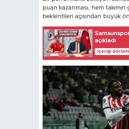
puan kazanması, hem takımın g
beklentileri açısından büyük ö
Samsunspor 
açıkladı
İçeriği Görünt