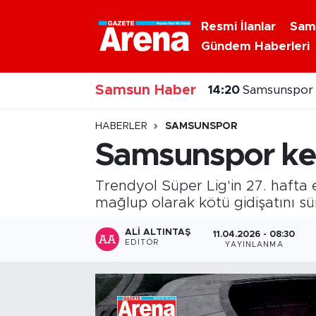
Resmi İlanlar
Sam
Gündem Haberleri
Nöbetçi Eczaneler
14:20
Samsunspor I
Samsun Haber
Hava Durumu
14:16
Jadon Sancho
Samsun Namaz Vakitleri
HABERLER
SAMSUNSPOR
Samsunspor ke
Trafik Durumu
Trendyol Süper Lig'in 27. hafta
Süper Lig Puan Durumu ve Fikstür
mağlup olarak kötü gidişatını sü
Tüm Manşetler
ALI ALTINTAŞ
11.04.2026 - 08:30
EDITÖR
YAYINLANMA
Son Dakika Haberleri
Haber Arşivi