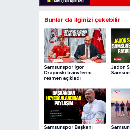
Bunlar da ilginizi çekebilir
Samsunspor Igor
Jadon 
Drapinski transferini
Samsuns
resmen açıkladı
Samsunspor Başkanı
Samsuns