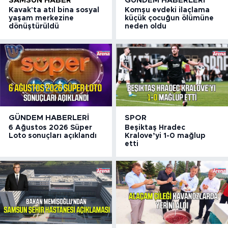
SAMSUN HABER
GÜNDEM HABERLERI
Kavak'ta atıl bina sosyal
Komşu evdeki ilaçlama
yaşam merkezine
küçük çocuğun ölümüne
dönüştürüldü
neden oldu
GÜNDEM HABERLERI
SPOR
6 Ağustos 2026 Süper
Beşiktaş Hradec
Loto sonuçları açıklandı
Kralove’yi 1-0 mağlup
etti