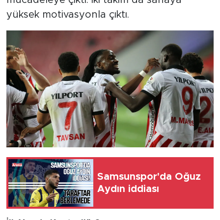
mücadeleye çıktı. İki takım da sahaya
yüksek motivasyonla çıktı.
Samsunspor'da Oğuz
Aydın iddiası