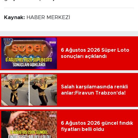
Kaynak:
HABER MERKEZİ
6 Ağustos 2026 Süper Loto
sonuçları açıklandı
Salah karşılamasında renkli
anlar:Firavun Trabzon'da!
6 Ağustos 2026 güncel fındık
fiyatları belli oldu