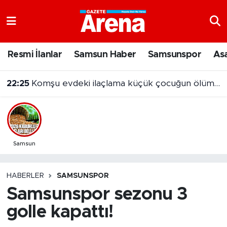
Nöbetçi Eczaneler
Resmi İlanlar
Samsun Haber
Samsunspor
As
Hava Durumu
22:25
Komşu evdeki ilaçlama küçük çocuğun ölümüne neden oldu
Samsun Namaz Vakitleri
Trafik Durumu
Süper Lig Puan Durumu ve Fikstür
Samsun
Tüm Manşetler
HABERLER
SAMSUNSPOR
Samsunspor sezonu 3
Son Dakika Haberleri
golle kapattı!
Haber Arşivi