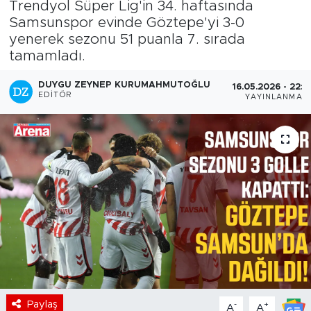
Trendyol Süper Lig'in 34. haftasında
Samsunspor evinde Göztepe'yi 3-0
yenerek sezonu 51 puanla 7. sırada
tamamladı.
DUYGU ZEYNEP KURUMAHMUTOĞLU
16.05.2026 - 22:0
EDITÖR
YAYINLANMA
Paylaş
-
+
A
A