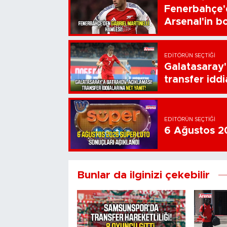
Fenerbahçe'd
Arsenal'in bo
EDITÖRÜN SEÇTIĞI
Galatasaray'
transfer iddi
EDITÖRÜN SEÇTIĞI
6 Ağustos 20
Bunlar da ilginizi çekebilir