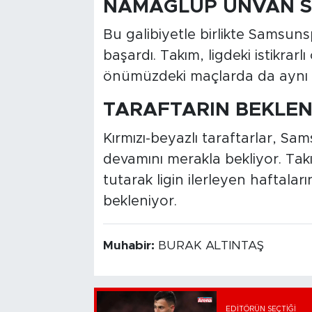
NAMAĞLUP UNVAN 
Bu galibiyetle birlikte Samsun
başardı. Takım, ligdeki istikra
önümüzdeki maçlarda da aynı b
TARAFTARIN BEKLEN
Kırmızı-beyazlı taraftarlar, S
devamını merakla bekliyor. Ta
tutarak ligin ilerleyen haftala
bekleniyor.
Muhabir:
BURAK ALTINTAŞ
EDITÖRÜN SEÇTIĞI