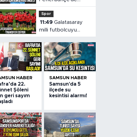
Lukaku sesleri!
Spor
Transfer için
11:49
Galatasaray
bonservis engeli
milli futbolcuyu
transfer ediyor
AMSUN HABER
SAMSUN HABER
afra’da 22.
Samsun'da 5
ünnet Şöleni
ilçede su
in geri sayım
kesintisi alarmı!
şladı