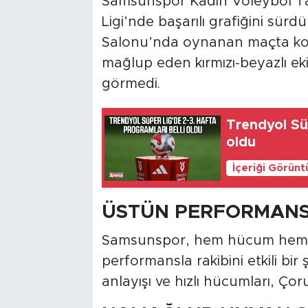
Samsunspor Kadın Voleybol Tak
Ligi’nde başarılı grafiğini sür
Salonu’nda oynanan maçta kon
mağlup eden kırmızı-beyazlı eki
görmedi.
Trendyol Süp
oldu
İçeriği Görünt
ÜSTÜN PERFORMAN
Samsunspor, hem hücum hem d
performansla rakibini etkili bir
anlayışı ve hızlı hücumları, Çor