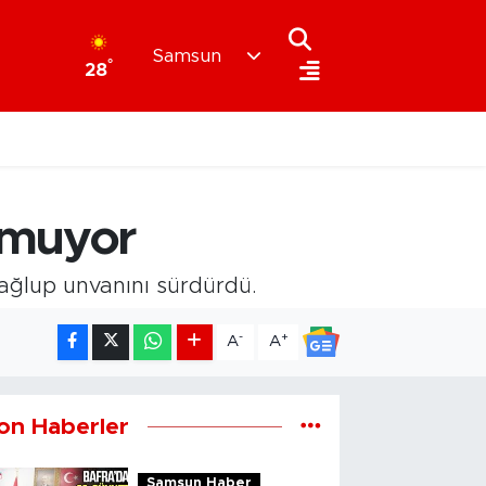
Samsun
°
28
ymuyor
ğlup unvanını sürdürdü.
-
+
A
A
on Haberler
Samsun Haber