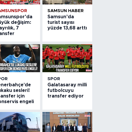
AMSUNSPOR
SAMSUN HABER
amsunspor’da
Samsun’da
üyük değişim:
turist sayısı
ayrılık, 7
yüzde 13,68 arttı
ansfer
POR
SPOR
enerbahçe'de
Galatasaray milli
kaku sesleri!
futbolcuyu
ansfer için
transfer ediyor
nservis engeli