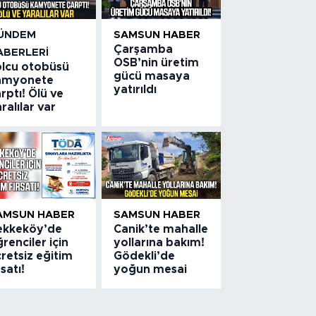
ÜNDEM
SAMSUN HABER
Çarşamba
ABERLERI
OSB’nin üretim
olcu otobüsü
gücü masaya
amyonete
yatırıldı
rptı! Ölü ve
ralılar var
AMSUN HABER
SAMSUN HABER
ekkeköy’de
Canik’te mahalle
renciler için
yollarına bakım!
retsiz eğitim
Gödekli’de
rsatı!
yoğun mesai