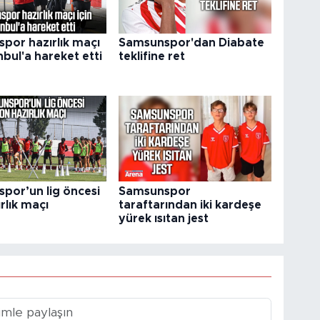
por hazırlık maçı
Samsunspor'dan Diabate
anbul'a hareket etti
teklifine ret
por’un lig öncesi
Samsunspor
rlık maçı
taraftarından iki kardeşe
yürek ısıtan jest