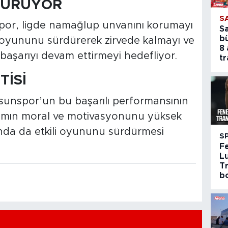
SÜRÜYOR
S
spor, ligde namağlup unvanını korumayı
S
b
rlı oyununu sürdürerek zirvede kalmayı ve
8 
aşarıyı devam ettirmeyi hedefliyor.
tr
TİSİ
amsunspor’un bu başarılı performansının
kımın moral ve motivasyonunu yüksek
rında da etkili oyununu sürdürmesi
S
F
Lu
Tr
bo