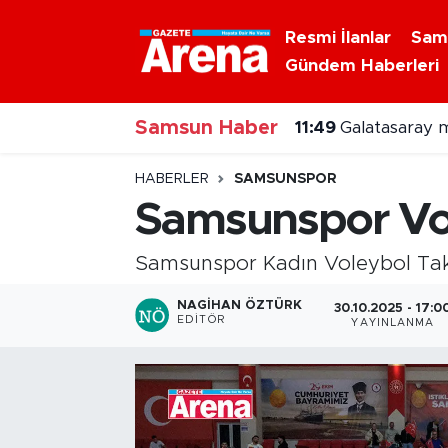
Resmi İlanlar
Sam
Gündem Haberleri
Nöbetçi Eczaneler
Samsun Haber
Hava Durumu
11:49
Galatasaray m
Samsun Namaz Vakitleri
HABERLER
SAMSUNSPOR
Samsunspor Vo
Trafik Durumu
Samsunspor Kadın Voleybol Takı
Süper Lig Puan Durumu ve Fikstür
NAGIHAN ÖZTÜRK
30.10.2025 - 17:0
EDITÖR
YAYINLANMA
Tüm Manşetler
Son Dakika Haberleri
Haber Arşivi