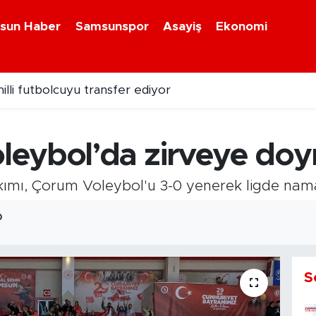
sun Haber
Samsunspor
Asayiş
Ekonomi
illi futbolcuyu transfer ediyor
leybol’da zirveye do
mı, Çorum Voleybol'u 3-0 yenerek ligde nama
0
S