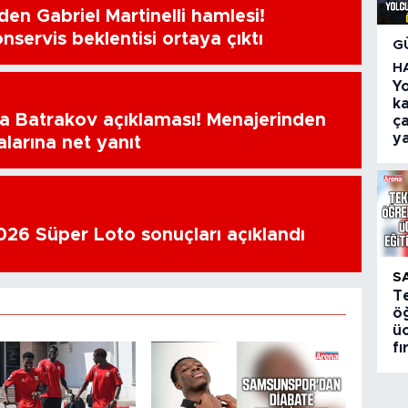
en Gabriel Martinelli hamlesi!
nservis beklentisi ortaya çıktı
G
H
Y
k
a Batrakov açıklaması! Menajerinden
ça
ya
alarına net yanıt
26 Süper Loto sonuçları açıklandı
S
T
öğ
üc
fı