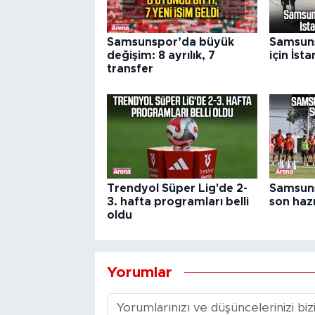
Samsunspor’da büyük
Samsuns
değişim: 8 ayrılık, 7
için İst
transfer
Trendyol Süper Lig'de 2-
Samsuns
3. hafta programları belli
son hazı
oldu
Yorumlar