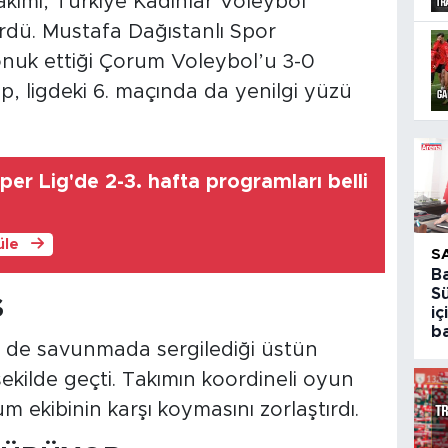
ımı, Türkiye Kadınlar Voleybol
dürdü. Mustafa Dağıstanlı Spor
uk ettiği Çorum Voleybol’u 3-0
p, ligdeki 6. maçında da yenilgi yüzü
er Lig'de 2-3. hafta programları belli
üle
S
B
S
S
iç
ba
e savunmada sergilediği üstün
 şekilde geçti. Takımın koordineli oyun
um ekibinin karşı koymasını zorlaştırdı.