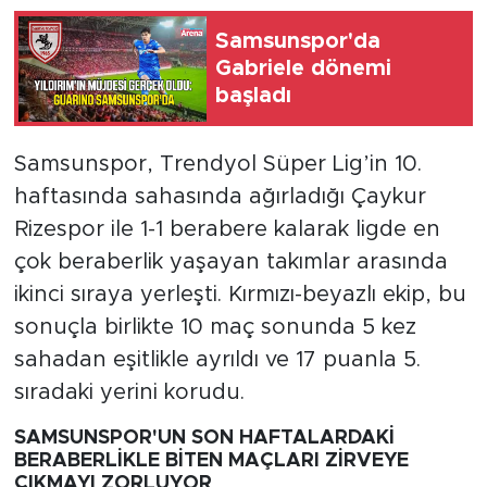
Samsunspor'da
Gabriele dönemi
başladı
Samsunspor, Trendyol Süper Lig’in 10.
haftasında sahasında ağırladığı Çaykur
Rizespor ile 1-1 berabere kalarak ligde en
çok beraberlik yaşayan takımlar arasında
ikinci sıraya yerleşti. Kırmızı-beyazlı ekip, bu
sonuçla birlikte 10 maç sonunda 5 kez
sahadan eşitlikle ayrıldı ve 17 puanla 5.
sıradaki yerini korudu.
SAMSUNSPOR'UN SON HAFTALARDAKİ
BERABERLİKLE BİTEN MAÇLARI ZİRVEYE
ÇIKMAYI ZORLUYOR