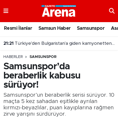
Nöbetçi Eczaneler
Resmi İlanlar
Samsun Haber
Samsunspor
As
Hava Durumu
21:21
Türkiye'den Bulgaristan'a giden kamyonetten 5 kilo altın çıktı
Samsun Namaz Vakitleri
HABERLER
SAMSUNSPOR
Trafik Durumu
Samsunspor’da
beraberlik kabusu
Süper Lig Puan Durumu ve Fikstür
sürüyor!
Tüm Manşetler
Samsunspor’un beraberlik serisi sürüyor. 10
Son Dakika Haberleri
maçta 5 kez sahadan eşitlikle ayrılan
kırmızı-beyazlılar, puan kayıplarına rağmen
zirve yarışını sürdürüyor.
Haber Arşivi