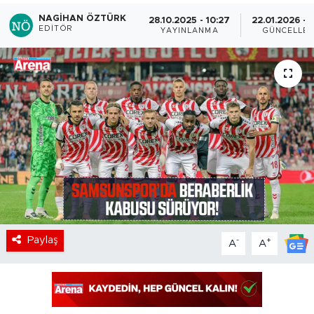
NAGIHAN ÖZTÜRK
28.10.2025 - 10:27
22.01.2026 - 
EDITÖR
YAYINLANMA
GÜNCELLE
Paylaş
-
+
A
A