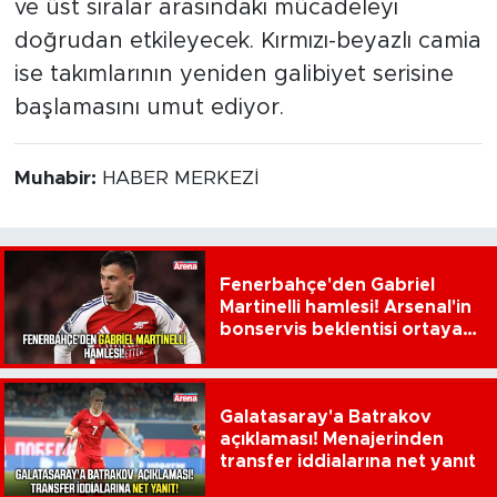
ve üst sıralar arasındaki mücadeleyi
doğrudan etkileyecek. Kırmızı-beyazlı camia
ise takımlarının yeniden galibiyet serisine
başlamasını umut ediyor.
Muhabir:
HABER MERKEZİ
Fenerbahçe'den Gabriel
Martinelli hamlesi! Arsenal'in
bonservis beklentisi ortaya
çıktı
Galatasaray'a Batrakov
açıklaması! Menajerinden
transfer iddialarına net yanıt