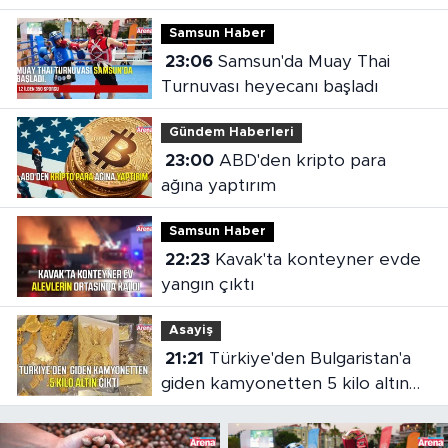
Samsun Haber
23:06
Samsun'da Muay Thai
Turnuvası heyecanı başladı
Gündem Haberleri
23:00
ABD'den kripto para
ağına yaptırım
Samsun Haber
22:23
Kavak'ta konteyner evde
yangın çıktı
Asayiş
21:21
Türkiye'den Bulgaristan'a
giden kamyonetten 5 kilo altın
çıktı