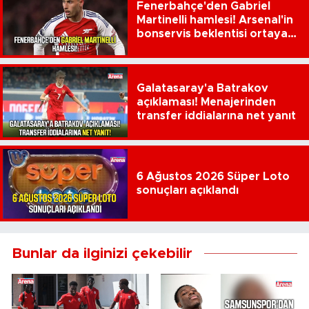
Fenerbahçe'den Gabriel
Martinelli hamlesi! Arsenal'in
bonservis beklentisi ortaya
çıktı
Galatasaray'a Batrakov
açıklaması! Menajerinden
transfer iddialarına net yanıt
6 Ağustos 2026 Süper Loto
sonuçları açıklandı
Bunlar da ilginizi çekebilir