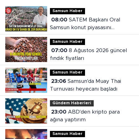
Samsun Haber
08:00
SATEM Başkanı Oral
Samsun konut piyasasını
değerlendirdi
Samsun Haber
07:00
8 Ağustos 2026 güncel
fındık fiyatları
Samsun Haber
23:06
Samsun'da Muay Thai
Turnuvası heyecanı başladı
Gündem Haberleri
23:00
ABD'den kripto para
ağına yaptırım
Samsun Haber