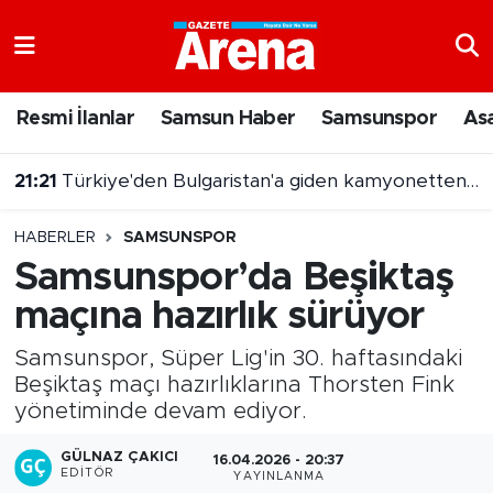
Nöbetçi Eczaneler
Resmi İlanlar
Samsun Haber
Samsunspor
As
Hava Durumu
21:21
Türkiye'den Bulgaristan'a giden kamyonetten 5 kilo altın çıktı
Samsun Namaz Vakitleri
21:03
7 Ağustos 2026 On Numara sonuçları açıklandı
HABERLER
SAMSUNSPOR
Trafik Durumu
Samsunspor’da Beşiktaş
maçına hazırlık sürüyor
Süper Lig Puan Durumu ve Fikstür
Samsunspor, Süper Lig'in 30. haftasındaki
Tüm Manşetler
Beşiktaş maçı hazırlıklarına Thorsten Fink
yönetiminde devam ediyor.
Son Dakika Haberleri
GÜLNAZ ÇAKICI
16.04.2026 - 20:37
Haber Arşivi
EDITÖR
YAYINLANMA