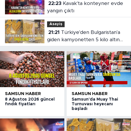
22:23
Kavak'ta konteyner evde
yangın çıktı
Asayiş
21:21
Türkiye'den Bulgaristan'a
giden kamyonetten 5 kilo altın
çıktı
SAMSUN HABER
SAMSUN HABER
8 Ağustos 2026 güncel
Samsun'da Muay Thai
fındık fiyatları
Turnuvası heyecanı
başladı