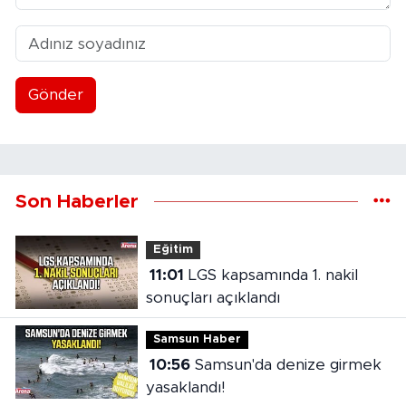
Gönder
Son Haberler
Eğitim
11:01
LGS kapsamında 1. nakil
sonuçları açıklandı
Samsun Haber
10:56
Samsun'da denize girmek
yasaklandı!