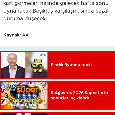
kart görmeleri halinde gelecek hafta sonu
oynanacak Beşiktaş karşılaşmasında cezalı
duruma düşecek.
Kaynak:
AA
Fındık fiyatına tepki
9 Ağustos 2026 Süper Loto
sonuçları açıklandı