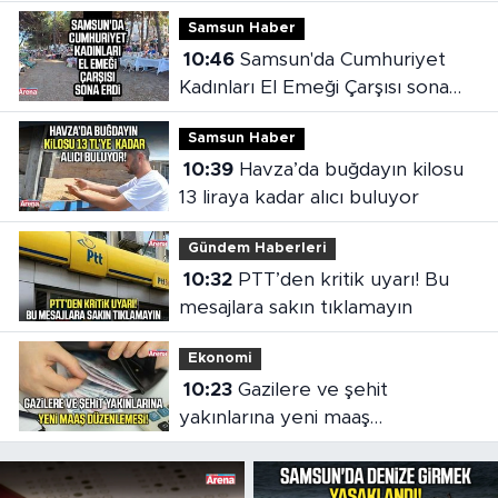
Samsun Haber
10:46
Samsun'da Cumhuriyet
Kadınları El Emeği Çarşısı sona
erdi
Samsun Haber
10:39
Havza’da buğdayın kilosu
13 liraya kadar alıcı buluyor
Gündem Haberleri
10:32
PTT’den kritik uyarı! Bu
mesajlara sakın tıklamayın
Ekonomi
10:23
Gazilere ve şehit
yakınlarına yeni maaş
düzenlemesi