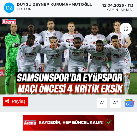
DUYGU ZEYNEP KURUMAHMUTOĞLU
12.04.2026 - 11:17
EDITÖR
YAYINLANMA
Paylaş
-
+
A
A