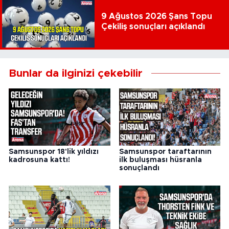
9 Ağustos 2026 Şans Topu
Çekiliş sonuçları açıklandı
Bunlar da ilginizi çekebilir
Samsunspor 18'lik yıldızı
Samsunspor taraftarının
kadrosuna kattı!
ilk buluşması hüsranla
sonuçlandı