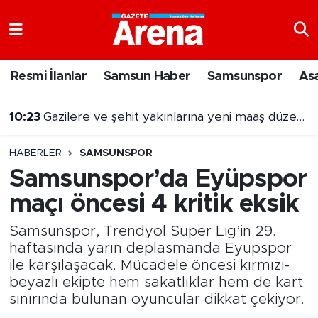
Nöbetçi Eczaneler
Resmi İlanlar
Samsun Haber
Samsunspor
As
Hava Durumu
10:23
Gazilere ve şehit yakınlarına yeni maaş düzenlemesi
Samsun Namaz Vakitleri
HABERLER
SAMSUNSPOR
Trafik Durumu
Samsunspor’da Eyüpspor
maçı öncesi 4 kritik eksik
Süper Lig Puan Durumu ve Fikstür
Samsunspor, Trendyol Süper Lig’in 29.
Tüm Manşetler
haftasında yarın deplasmanda Eyüpspor
ile karşılaşacak. Mücadele öncesi kırmızı-
Son Dakika Haberleri
beyazlı ekipte hem sakatlıklar hem de kart
sınırında bulunan oyuncular dikkat çekiyor.
Haber Arşivi