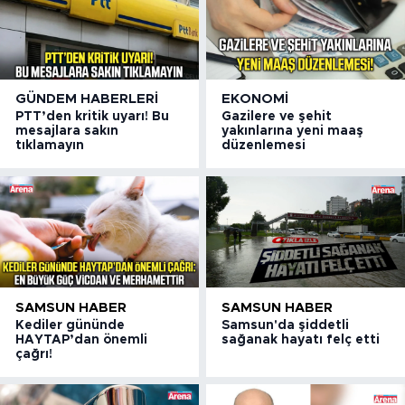
GÜNDEM HABERLERI
EKONOMI
PTT’den kritik uyarı! Bu
Gazilere ve şehit
mesajlara sakın
yakınlarına yeni maaş
tıklamayın
düzenlemesi
SAMSUN HABER
SAMSUN HABER
Kediler gününde
Samsun'da şiddetli
HAYTAP’dan önemli
sağanak hayatı felç etti
çağrı!