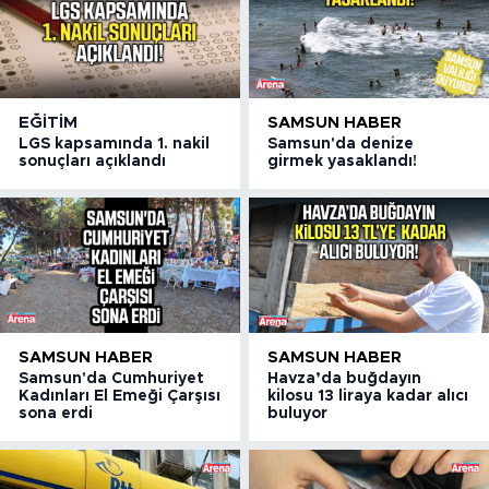
EĞITIM
SAMSUN HABER
LGS kapsamında 1. nakil
Samsun'da denize
sonuçları açıklandı
girmek yasaklandı!
SAMSUN HABER
SAMSUN HABER
Samsun'da Cumhuriyet
Havza’da buğdayın
Kadınları El Emeği Çarşısı
kilosu 13 liraya kadar alıcı
sona erdi
buluyor