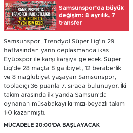
Samsunspor’da büyük
değişim: 8 ayrılık, 7
transfer
Samsunspor, Trendyol Süper Lig'in 29.
haftasından yarın deplasmanda ikas
Eyüpspor ile karşı karşıya gelecek. Süper
Lig'de 28 maçta 8 galibiyet, 12 beraberlik
ve 8 mağlubiyet yaşayan Samsunspor,
topladığı 36 puanla 7. sırada bulunuyor. İki
takım arasında ilk yarıda Samsun'da
oynanan müsabakayı kırmızı-beyazlı takım
1-0 kazanmıştı.
MÜCADELE 20:00'DA BAŞLAYACAK