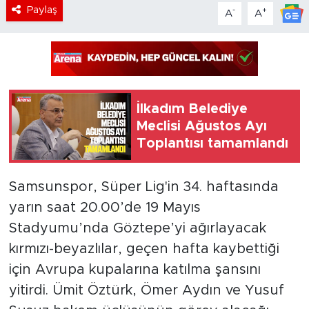
Paylaş
-
+
A
A
İlkadım Belediye
Meclisi Ağustos Ayı
Toplantısı tamamlandı
Samsunspor, Süper Lig'in 34. haftasında
yarın saat 20.00’de 19 Mayıs
Stadyumu’nda Göztepe’yi ağırlayacak
kırmızı-beyazlılar, geçen hafta kaybettiği
için Avrupa kupalarına katılma şansını
yitirdi. Ümit Öztürk, Ömer Aydın ve Yusuf