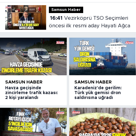
açılıyor
Samsun Haber
16:41
Vezirköprü TSO Seçimleri
öncesi ilk resmi aday Hayati Ağca
SAMSUN HABER
SAMSUN HABER
Havza geçişinde
Karadeniz'de gerilim:
zincirleme trafik kazası:
Türk yük gemisi dron
2 kişi yaralandı
saldırısına uğradı