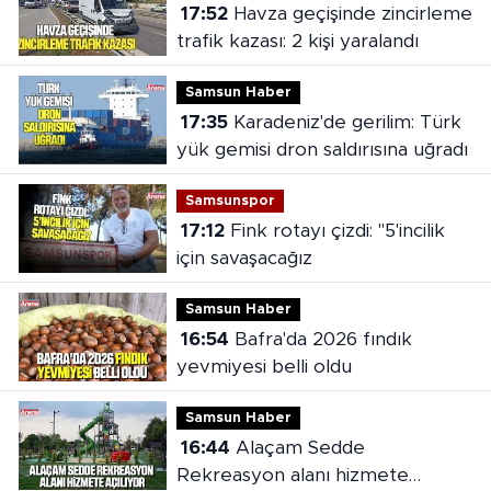
17:52
Havza geçişinde zincirleme
trafik kazası: 2 kişi yaralandı
Samsun Haber
17:35
Karadeniz'de gerilim: Türk
yük gemisi dron saldırısına uğradı
Samsunspor
17:12
Fink rotayı çizdi: "5'incilik
için savaşacağız
Samsun Haber
16:54
Bafra'da 2026 fındık
yevmiyesi belli oldu
Samsun Haber
16:44
Alaçam Sedde
Rekreasyon alanı hizmete