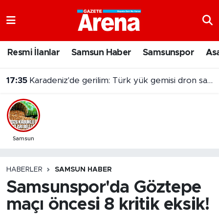
Nöbetçi Eczaneler
Resmi İlanlar
Samsun Haber
Samsunspor
As
Hava Durumu
17:35
Karadeniz'de gerilim: Türk yük gemisi dron saldırısına uğradı
Samsun Namaz Vakitleri
Trafik Durumu
Süper Lig Puan Durumu ve Fikstür
Samsun
Tüm Manşetler
HABERLER
SAMSUN HABER
Samsunspor'da Göztepe
Son Dakika Haberleri
maçı öncesi 8 kritik eksik!
Haber Arşivi