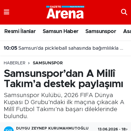
Nöbetçi Eczaneler
Resmi İlanlar
Samsun Haber
Samsunspor
As
Hava Durumu
10:05
Samsun'da pickleball sahasında bağımlılıkla mücadele mesajı
Samsun Namaz Vakitleri
HABERLER
SAMSUNSPOR
Trafik Durumu
Samsunspor’dan A Millî
Takım’a destek paylaşımı
Süper Lig Puan Durumu ve Fikstür
Samsunspor Kulübü, 2026 FIFA Dünya
Tüm Manşetler
Kupası D Grubu’ndaki ilk maçına çıkacak A
Millî Futbol Takımı’na başarı dileklerinde
Son Dakika Haberleri
bulundu.
Haber Arşivi
DUYGU ZEYNEP KURUMAHMUTOĞLU
13.06.2026 - 18:4