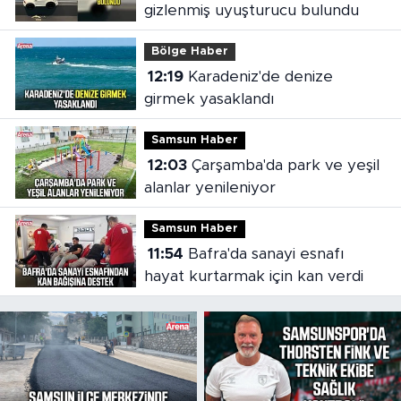
gizlenmiş uyuşturucu bulundu
Bölge Haber
12:19
Karadeniz'de denize
girmek yasaklandı
Samsun Haber
12:03
Çarşamba'da park ve yeşil
alanlar yenileniyor
Samsun Haber
11:54
Bafra'da sanayi esnafı
hayat kurtarmak için kan verdi