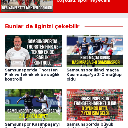
coşkusu, spor heyecanı
Bunlar da ilginizi çekebilir
Samsunspor'da Thorsten
Samsunspor ikinci maçta
Fink ve teknik ekibe sağlık
Kasımpaşa’ya 3-0 mağlup
kontrolü
oldu
Samsunspor Kasımpaşa'yı
Samsunspor’da büyük