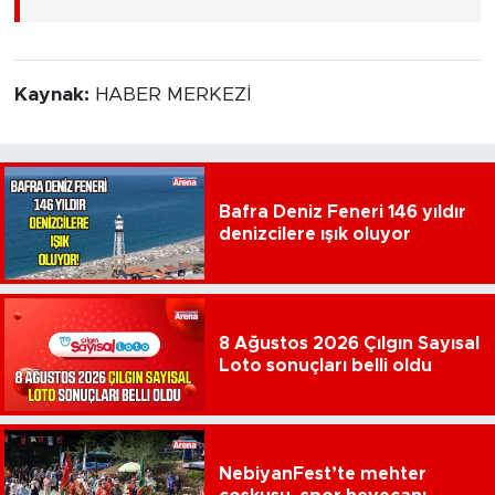
Kaynak:
HABER MERKEZİ
Bafra Deniz Feneri 146 yıldır
denizcilere ışık oluyor
8 Ağustos 2026 Çılgın Sayısal
Loto sonuçları belli oldu
NebiyanFest’te mehter