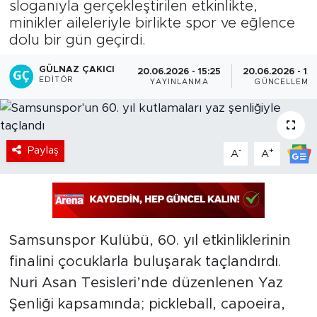
sloganıyla gerçekleştirilen etkinlikte,
minikler aileleriyle birlikte spor ve eğlence
dolu bir gün geçirdi.
GÜLNAZ ÇAKICI
20.06.2026 - 15:25
20.06.2026 - 15
EDITÖR
YAYINLANMA
GÜNCELLEME
Paylaş
-
+
A
A
Samsunspor Kulübü, 60. yıl etkinliklerinin
finalini çocuklarla buluşarak taçlandırdı.
Nuri Asan Tesisleri’nde düzenlenen Yaz
Şenliği kapsamında; pickleball, capoeira,