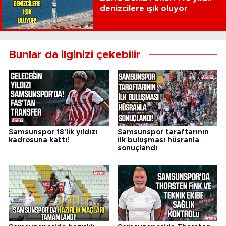
denizcilere ışık oluyor
Bunlar da ilginizi çekebilir
Samsunspor 18'lik yıldızı
Samsunspor taraftarının
kadrosuna kattı!
ilk buluşması hüsranla
sonuçlandı