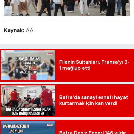
Kaynak:
AA
Filenin Sultanları, Fransa'yı 3-
1 mağlup etti
Bafra'da sanayi esnafı hayat
kurtarmak için kan verdi
Bafra Deniz Feneri 146 yıldır