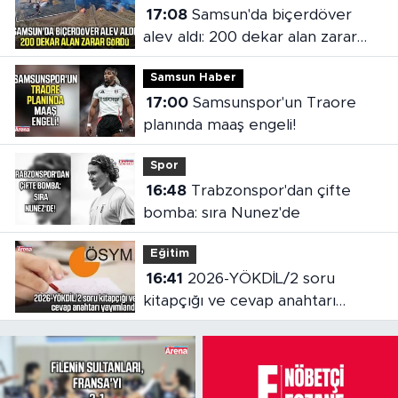
17:08
Samsun'da biçerdöver
alev aldı: 200 dekar alan zarar
gördü
Samsun Haber
17:00
Samsunspor'un Traore
planında maaş engeli!
Spor
16:48
Trabzonspor'dan çifte
bomba: sıra Nunez'de
Eğitim
16:41
2026-YÖKDİL/2 soru
kitapçığı ve cevap anahtarı
yayımlandı