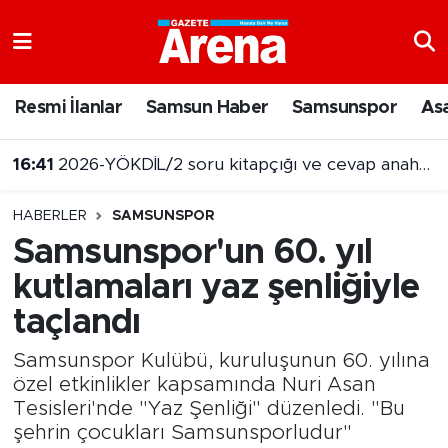
Nöbetçi Eczaneler
Resmi İlanlar
Samsun Haber
Samsunspor
As
Hava Durumu
16:41
2026-YÖKDİL/2 soru kitapçığı ve cevap anahtarı yayımlandı
Samsun Namaz Vakitleri
16:21
Canik'te gençler yaz tatilini sporla taçlandırıyor
HABERLER
SAMSUNSPOR
Trafik Durumu
Samsunspor'un 60. yıl
kutlamaları yaz şenliğiyle
Süper Lig Puan Durumu ve Fikstür
taçlandı
Tüm Manşetler
Samsunspor Kulübü, kuruluşunun 60. yılına
Son Dakika Haberleri
özel etkinlikler kapsamında Nuri Asan
Tesisleri'nde "Yaz Şenliği" düzenledi. "Bu
şehrin çocukları Samsunsporludur"
Haber Arşivi