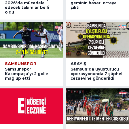
2026’da mücadele
geminin hasarı ortaya
edecek takımlar belli
çıktı
oldu
SAMSUNSPOR
ASAYIŞ
Samsunspor
Samsun’da uyuşturucu
Kasımpaşa'yı 2 golle
operasyonunda 7 şüpheli
mağlup etti
cezaevine gönderildi