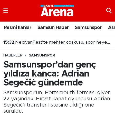
Nöbetçi Eczaneler
Resmi İlanlar
Samsun Haber
Samsunspor
As
Hava Durumu
15:32
NebiyanFest’te mehter coşkusu, spor heyecanı
Samsun Namaz Vakitleri
HABERLER
SAMSUNSPOR
Trafik Durumu
Samsunspor’dan genç
yıldıza kanca: Adrian
Süper Lig Puan Durumu ve Fikstür
Segečić gündemde
Tüm Manşetler
Samsunspor’un, Portsmouth forması giyen
Son Dakika Haberleri
22 yaşındaki Hırvat kanat oyuncusu Adrian
Segečić’i transfer listesine aldığı öne
sürüldü.
Haber Arşivi