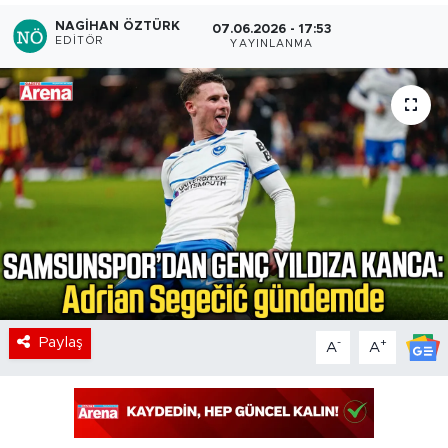
NAGIHAN ÖZTÜRK
07.06.2026 - 17:53
EDITÖR
YAYINLANMA
Paylaş
-
+
A
A