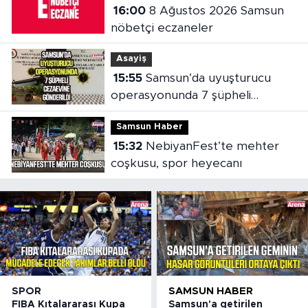
16:00
8 Ağustos 2026 Samsun
nöbetçi eczaneler
Asayiş
15:55
Samsun’da uyuşturucu
operasyonunda 7 şüpheli
cezaevine gönderildi
Samsun Haber
15:32
NebiyanFest’te mehter
coşkusu, spor heyecanı
SPOR
SAMSUN HABER
FIBA Kıtalararası Kupa
Samsun'a getirilen