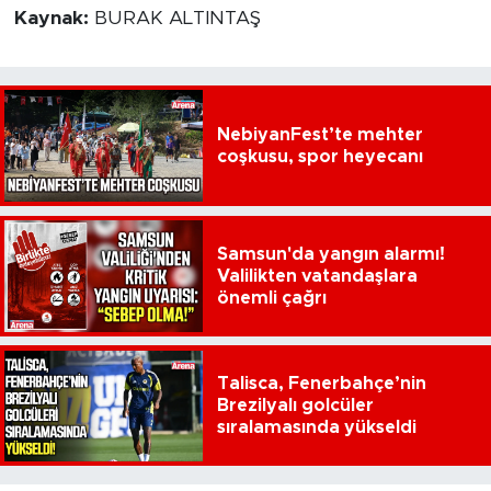
Kaynak:
BURAK ALTINTAŞ
NebiyanFest’te mehter
coşkusu, spor heyecanı
Samsun'da yangın alarmı!
Valilikten vatandaşlara
önemli çağrı
Talisca, Fenerbahçe’nin
Brezilyalı golcüler
sıralamasında yükseldi