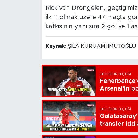
Rick van Drongelen, geçtiğimi
ilk 11 olmak üzere 47 maçta göre
katkısının yanı sıra 2 gol ve 1 as
Kaynak:
ŞİLA KURUAMHMUTOĞLU
EDITÖRÜN SEÇTIĞI
Fenerbahçe'd
Arsenal'in bo
EDITÖRÜN SEÇTIĞI
Galatasaray'
transfer iddi