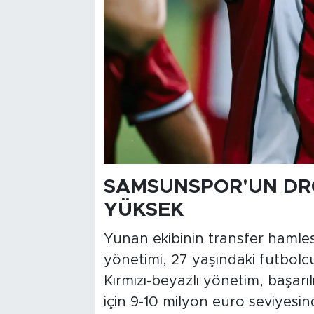
SAMSUNSPOR'UN DRO
YÜKSEK
Yunan ekibinin transfer haml
yönetimi, 27 yaşındaki futbolc
Kırmızı-beyazlı yönetim, başar
için 9-10 milyon euro seviyesind