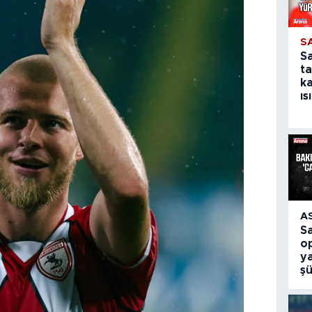
S
S
ta
k
ıs
A
S
o
ya
ş