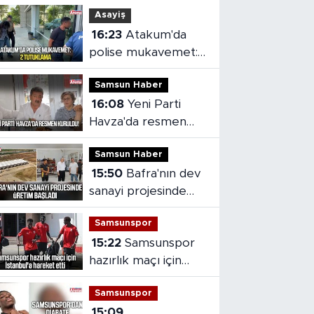
Asayiş
16:23
Atakum'da
polise mukavemet:
2 tutuklama
Samsun Haber
16:08
Yeni Parti
Havza'da resmen
kuruldu
Samsun Haber
15:50
Bafra'nın dev
sanayi projesinde
üretim başladı
Samsunspor
15:22
Samsunspor
hazırlık maçı için
İstanbul'a hareket
Samsunspor
etti
15:09