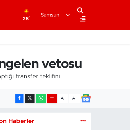
Samsun
°
28
ngelen vetosu
ığı transfer teklifini
-
+
A
A
on Haberler