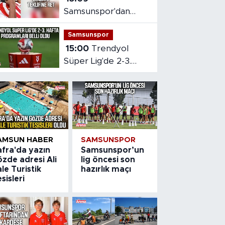
Samsunspor'dan
Diabate teklifine ret
Samsunspor
15:00
Trendyol
Süper Lig'de 2-3.
hafta programları
belli oldu
AMSUN HABER
SAMSUNSPOR
afra'da yazın
Samsunspor’un
zde adresi Ali
lig öncesi son
le Turistik
hazırlık maçı
sisleri