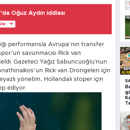
da Oğuz Aydın iddiası
üle
iği performansla Avrupa’nın transfer
or’un savunmacısı Rick van
f geldi. Gazeteci Yağız Sabuncuoğlu'nun
athinaikos’un Rick van Drongelen için
-beyazlı yönetim, Hollandalı stoper için
S
B
ep ediyor.
gö
Ka
Te