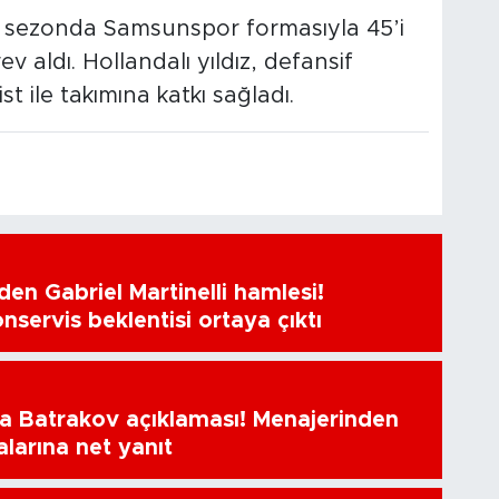
z sezonda Samsunspor formasıyla 45’i
v aldı. Hollandalı yıldız, defansif
ist ile takımına katkı sağladı.
en Gabriel Martinelli hamlesi!
nservis beklentisi ortaya çıktı
a Batrakov açıklaması! Menajerinden
alarına net yanıt