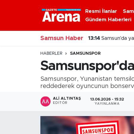
Resmi İlanlar
Sam
Gündem Haberleri
Nöbetçi Eczaneler
Samsun Haber
Hava Durumu
12:58
Altay Bayındı
Samsun Namaz Vakitleri
HABERLER
SAMSUNSPOR
Samsunspor'dan
Trafik Durumu
Samsunspor, Yunanistan temsilcis
Süper Lig Puan Durumu ve Fikstür
reddederek oyuncunun bonservis
Tüm Manşetler
ALI ALTINTAŞ
13.06.2026 - 15:32
EDITÖR
YAYINLANMA
Son Dakika Haberleri
Haber Arşivi