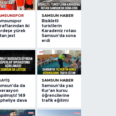
AMSUNSPOR
SAMSUN HABER
amsunspor
Bisikletli
raftarından iki
turistlerin
ardeşe yürek
Karadeniz rotası
ıtan jest
Samsun'da sona
erdi
SAYIŞ
SAMSUN HABER
amsun'da da
Samsun'da yaz
perasyon
Kur'an kursu
pılmıştı! 149
öğrencilerine
üpheliye dava
trafik eğitimi