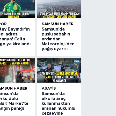
POR
SAMSUN HABER
tay Bayındır'ın
Samsun'da
ni adresi
puslu sabahın
panya! Celta
ardından
go'ya kiralandı
Meteoroloji'den
yağış uyarısı
AMSUN HABER
ASAYIŞ
amsun'da
Samsun'da
orku dolu
alkollü araç
lar! Market'te
kullanmaktan
angın paniği
aranan hükümlü
cezaevine