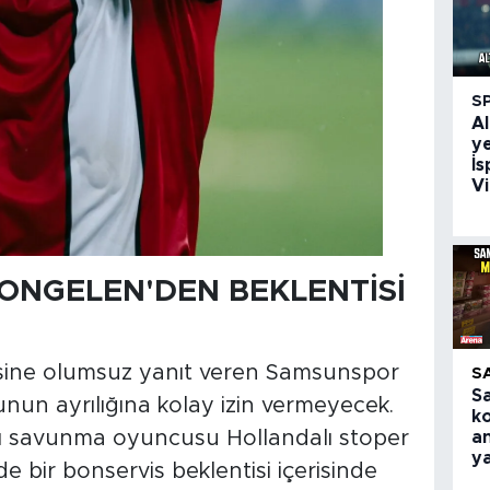
S
Al
ye
İs
Vi
NGELEN'DEN BEKLENTİSİ
esine olumsuz yanıt veren Samsunspor
S
S
unun ayrılığına kolay izin vermeyecek.
k
ılı savunma oyuncusu Hollandalı stoper
an
y
e bir bonservis beklentisi içerisinde