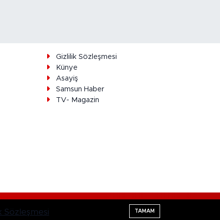
ı
Gizlilik Sözleşmesi
Künye
Asayiş
Samsun Haber
TV- Magazin
Haber Yazılımı:
TE Bilişim
lik Sözleşmesi
TAMAM