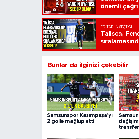
önemli çağrı
EDITÖRÜN SEÇTIĞI
Talisca, Fen
sıralamasınd
Bunlar da ilginizi çekebilir
Samsunspor Kasımpaşa'yı
Samsun
2 golle mağlup etti
değişim:
transfe