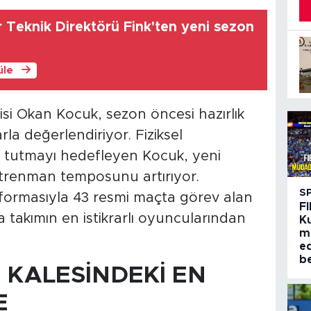
Teknik Direktörü Fink'ten yeni sezon
üle
si Okan Kocuk, sezon öncesi hazırlık
la değerlendiriyor. Fiziksel
 tutmayı hedefleyen Kocuk, yeni
ntrenman temposunu artırıyor.
S
formasıyla 43 resmi maçta görev alan
FI
 takımın en istikrarlı oyuncularından
K
m
e
be
KALESİNDEKİ EN
E