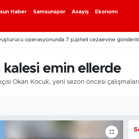
sun Haber
Samsunspor
Asayiş
Ekonomi
uşturucu operasyonunda 7 şüpheli cezaevine gönderild
kalesi emin ellerde
çisi Okan Kocuk, yeni sezon öncesi çalışmalar
7
S