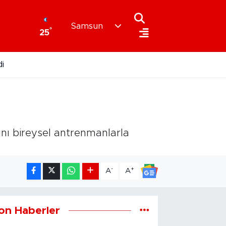
Samsun
°
25
i
ını bireysel antrenmanlarla
-
+
A
A
on Haberler