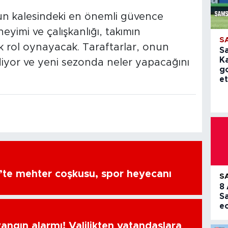
n kalesindeki en önemli güvence
yimi ve çalışkanlığı, takımın
S
 rol oynayacak. Taraftarlar, onun
S
K
diyor ve yeni sezonda neler yapacağını
g
et
’te mehter coşkusu, spor heyecanı
S
8
S
e
ngın alarmı! Valilikten vatandaşlara