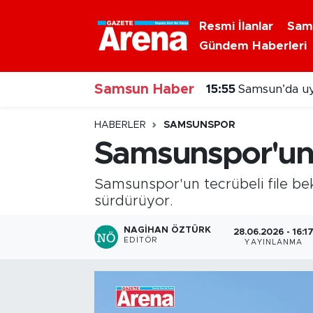
Resmi İlanlar
Sam
Gündem Haberleri
Nöbetçi Eczaneler
Samsun Haber
Hava Durumu
15:55
Samsun’da uy
Samsun Namaz Vakitleri
HABERLER
SAMSUNSPOR
Samsunspor'un 
Trafik Durumu
Samsunspor'un tecrübeli file bek
Süper Lig Puan Durumu ve Fikstür
sürdürüyor.
Tüm Manşetler
NAGIHAN ÖZTÜRK
28.06.2026 - 16:1
EDITÖR
YAYINLANMA
Son Dakika Haberleri
Haber Arşivi