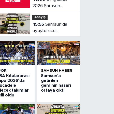
2026 Samsun
nöbetçi eczaneler
Asayiş
15:55
Samsun’da
uyuşturucu
operasyonunda 7
şüpheli cezaevine
gönderildi
POR
SAMSUN HABER
BA Kıtalararası
Samsun'a
upa 2026’da
getirilen
ücadele
geminin hasarı
decek takımlar
ortaya çıktı
lli oldu