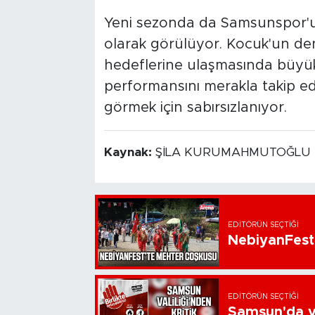
Yeni sezonda da Samsunspor'u
olarak görülüyor. Kocuk'un dene
hedeflerine ulaşmasında büyük
performansını merakla takip e
görmek için sabırsızlanıyor.
Kaynak:
ŞİLA KURUMAHMUTOĞLU
EDITÖRÜN SEÇTIĞI
NebiyanFest
EDITÖRÜN SEÇTIĞI
Samsun'da ya