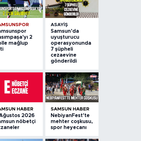
AMSUNSPOR
ASAYIŞ
amsunspor
Samsun’da
asımpaşa'yı 2
uyuşturucu
olle mağlup
operasyonunda
ti
7 şüpheli
cezaevine
gönderildi
AMSUN HABER
SAMSUN HABER
 Ağustos 2026
NebiyanFest’te
amsun nöbetçi
mehter coşkusu,
czaneler
spor heyecanı