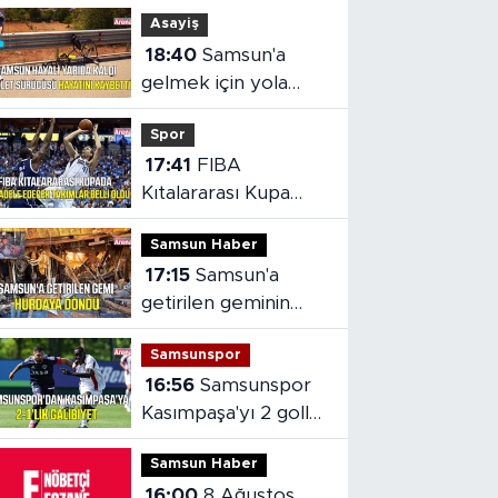
Asayiş
18:40
Samsun'a
gelmek için yola
çıkan bisikletiye
Spor
otomobil çarptı
17:41
FIBA
Kıtalararası Kupa
2026’da mücadele
Samsun Haber
edecek takımlar
17:15
Samsun'a
belli oldu
getirilen geminin
hasarı ortaya çıktı
Samsunspor
16:56
Samsunspor
Kasımpaşa'yı 2 golle
mağlup etti
Samsun Haber
16:00
8 Ağustos