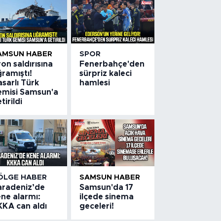
AMSUN HABER
SPOR
on saldırısına
Fenerbahçe'den
ramıştı!
sürpriz kaleci
sarlı Türk
hamlesi
emisi Samsun'a
tirildi
ÖLGE HABER
SAMSUN HABER
aradeniz’de
Samsun'da 17
ne alarmı:
ilçede sinema
KKA can aldı
geceleri!