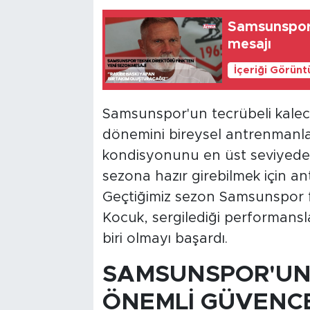
Samsunspor 
mesajı
İçeriği Görünt
Samsunspor'un tecrübeli kaleci
dönemini bireysel antrenmanlar
kondisyonunu en üst seviyede
sezona hazır girebilmek için a
Geçtiğimiz sezon Samsunspor 
Kocuk, sergilediği performansla
biri olmayı başardı.
SAMSUNSPOR'UN 
ÖNEMLİ GÜVENC