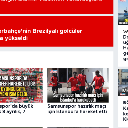
erbahçe’nin Brezilyalı golcüler
S
Dr
a yükseldi
uğ
Ha
g
ge
B
spor’da büyük
Samsunspor hazırlık maçı
K
 8 ayrılık, 7
için İstanbul'a hareket etti
ke
r
K