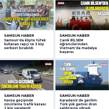
SAMSUN HABER
SAMSUN HABER
Samsun'da klipte tüfek
Canik BİLSEM
kullanan rapçi ve 3 kişi
öğrencilerinden
serbest bırakıldı
Vietnam'da madalya
başarısı
SAMSUN HABER
SAMSUN HABER
Havza geçişinde
Karadeniz'de gerilim:
zincirleme trafik kazası:
Türk yük gemisi dron
2 kişi yaralandı
saldırısına uğradı