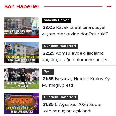
Son Haberler
Samsun Haber
23:05
Kavak'ta atıl bina sosyal
yaşam merkezine dönüştürüldü
Gündem Haberleri
22:25
Komşu evdeki ilaçlama
küçük çocuğun ölümüne neden
oldu
Spor
21:55
Beşiktaş Hradec Kralove’yi
1-0 mağlup etti
Gündem Haberleri
21:35
6 Ağustos 2026 Süper
Loto sonuçları açıklandı