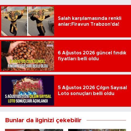
Salah karşılamasında renkli
anlar:Firavun Trabzon'da!
6 Ağustos 2026 güncel fındık
fiyatları belli oldu
5 Ağustos 2026 Çılgın Sayısal
Loto sonuçları belli oldu
Bunlar da ilginizi çekebilir