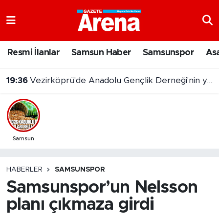
Nöbetçi Eczaneler
Resmi İlanlar
Samsun Haber
Samsunspor
As
Hava Durumu
19:36
Vezirköprü'de Anadolu Gençlik Derneği'nin yeni hizmet binası açıldı
Samsun Namaz Vakitleri
Trafik Durumu
Süper Lig Puan Durumu ve Fikstür
Samsun
Tüm Manşetler
HABERLER
SAMSUNSPOR
Samsunspor’un Nelsson
Son Dakika Haberleri
planı çıkmaza girdi
Haber Arşivi