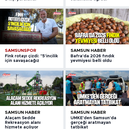
SAMSUNSPOR
SAMSUN HABER
Fink rotayı çizdi: "5'incilik
Bafra'da 2026 fındık
için savaşacağız
yevmiyesi belli oldu
SAMSUN HABER
SAMSUN HABER
Alaçam Sedde
UMKE'den Samsun'da
Rekreasyon alanı
gerçeği aratmayan
hizmete açılıyor
tatbikat