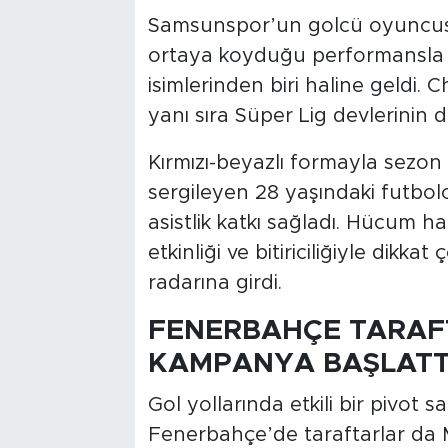
Samsunspor’un golcü oyuncus
ortaya koyduğu performansla t
isimlerinden biri haline geldi. 
yanı sıra Süper Lig devlerinin 
Kırmızı-beyazlı formayla sezon
sergileyen 28 yaşındaki futbolc
asistlik katkı sağladı. Hücum ha
etkinliği ve bitiriciliğiyle dikk
radarına girdi.
FENERBAHÇE TARAF
KAMPANYA BAŞLATT
Gol yollarında etkili bir pivot
Fenerbahçe’de taraftarlar da M