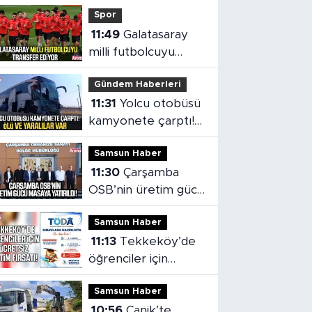
Spor
11:49
Galatasaray
milli futbolcuyu
transfer ediyor
Gündem Haberleri
11:31
Yolcu otobüsü
kamyonete çarptı!
Ölü ve yaralılar var
Samsun Haber
11:30
Çarşamba
OSB’nin üretim gücü
masaya yatırıldı
Samsun Haber
11:13
Tekkeköy’de
öğrenciler için
ücretsiz eğitim
Samsun Haber
fırsatı!
10:56
Canik’te