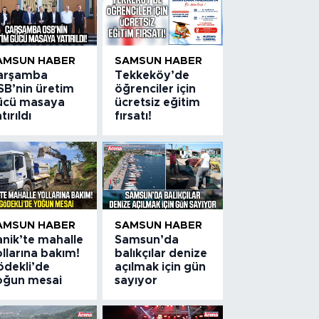
AMSUN HABER
SAMSUN HABER
arşamba
Tekkeköy’de
SB’nin üretim
öğrenciler için
ücü masaya
ücretsiz eğitim
tırıldı
fırsatı!
AMSUN HABER
SAMSUN HABER
anik’te mahalle
Samsun’da
llarına bakım!
balıkçılar denize
ödekli’de
açılmak için gün
oğun mesai
sayıyor