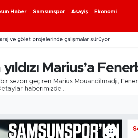
sun Haber
Samsunspor
Asayiş
Ekonomi
raj ve gölet projelerinde çalışmalar sürüyor
ıkçılar denize açılmak için gün sayıyor
yıldızı Marius’a Fene
 bir sezon geçiren Marius Mouandilmadji, Fene
 Detaylar haberimizde...
1
S