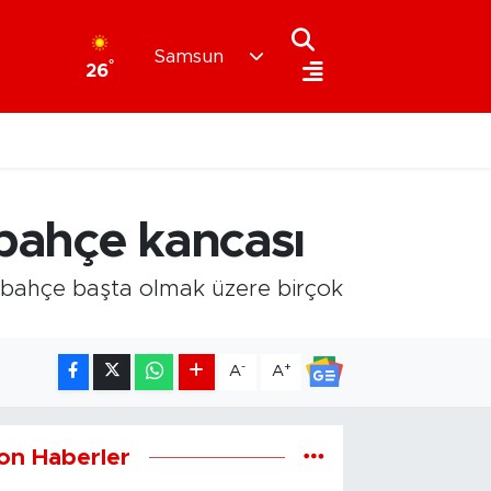
Samsun
°
26
rbahçe kancası
rbahçe başta olmak üzere birçok
-
+
A
A
on Haberler