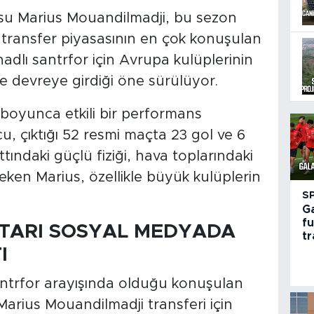
u Marius Mouandilmadji, bu sezon
ransfer piyasasının en çok konuşulan
Chadlı santrfor için Avrupa kulüplerinin
de devreye girdiği öne sürülüyor.
 boyunca etkili bir performans
u, çıktığı 52 resmi maçta 23 gol ve 6
ttındaki güçlü fiziği, hava toplarındaki
at çeken Marius, özellikle büyük kulüplerin
S
Ga
f
TARI SOSYAL MEDYADA
tr
I
 santrfor arayışında olduğu konuşulan
arius Mouandilmadji transferi için