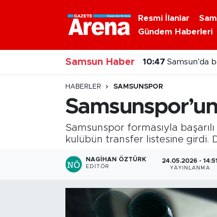
Resmi İlanlar
Sam
Gündem Haberleri
Nöbetçi Eczaneler
10:47
Samsun’da ba
Samsun Haber
Hava Durumu
10:32
Samsun’da bal
Samsun Namaz Vakitleri
HABERLER
SAMSUNSPOR
Samsunspor’un 
Trafik Durumu
Samsunspor formasıyla başarılı
Süper Lig Puan Durumu ve Fikstür
kulübün transfer listesine girdi.
Tüm Manşetler
NAGIHAN ÖZTÜRK
24.05.2026 - 14:5
EDITÖR
YAYINLANMA
Son Dakika Haberleri
Haber Arşivi