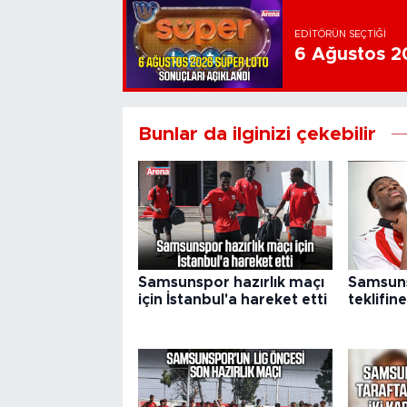
EDITÖRÜN SEÇTIĞI
6 Ağustos 20
Bunlar da ilginizi çekebilir
Samsunspor hazırlık maçı
Samsuns
için İstanbul'a hareket etti
teklifine