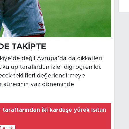
DE TAKİPTE
kiye’de değil Avrupa’da da dikkatleri
kulüp tarafından izlendiği öğrenildi.
ek teklifleri değerlendirmeye
sfer sürecinin yaz döneminde
taraftarından iki kardeşe yürek ısıtan
üle