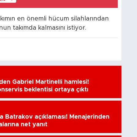
 takımın en önemli hücum silahlarından
nun takımda kalmasını istiyor.
en Gabriel Martinelli hamlesi!
nservis beklentisi ortaya çıktı
a Batrakov açıklaması! Menajerinden
alarına net yanıt