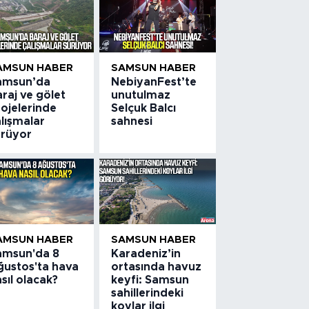
AMSUN HABER
SAMSUN HABER
amsun’da
NebiyanFest’te
raj ve gölet
unutulmaz
ojelerinde
Selçuk Balcı
lışmalar
sahnesi
ürüyor
AMSUN HABER
SAMSUN HABER
amsun'da 8
Karadeniz’in
ğustos'ta hava
ortasında havuz
sıl olacak?
keyfi: Samsun
sahillerindeki
koylar ilgi