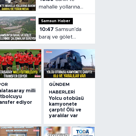
mahalle yollarına
bakım! Gödekli’de
Samsun Haber
yoğun mesai
10:47
Samsun’da
baraj ve gölet
projelerinde
çalışmalar sürüyor
POR
GÜNDEM
latasaray milli
HABERLERI
utbolcuyu
Yolcu otobüsü
ansfer ediyor
kamyonete
çarptı! Ölü ve
yaralılar var