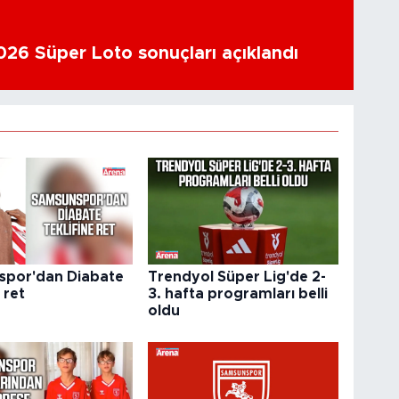
26 Süper Loto sonuçları açıklandı
por'dan Diabate
Trendyol Süper Lig'de 2-
 ret
3. hafta programları belli
oldu