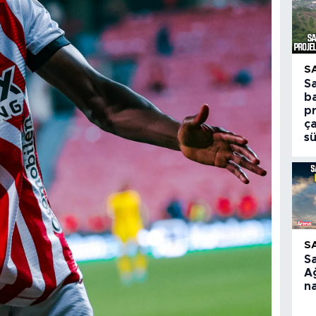
S
S
ba
pr
ça
s
S
S
A
na