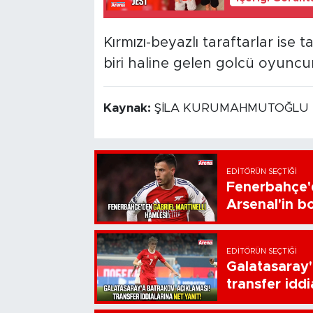
Kırmızı-beyazlı taraftarlar ise
biri haline gelen golcü oyuncu
Kaynak:
ŞİLA KURUMAHMUTOĞLU
EDITÖRÜN SEÇTIĞI
Fenerbahçe'd
Arsenal'in bo
EDITÖRÜN SEÇTIĞI
Galatasaray'
transfer iddi