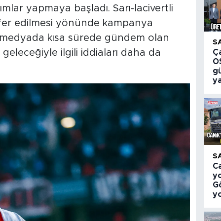
ar yapmaya başladı. Sarı-lacivertli
sfer edilmesi yönünde kampanya
al medyada kısa sürede gündem olan
S
geleceğiyle ilgili iddiaları daha da
Ç
O
g
ya
S
C
yo
G
y