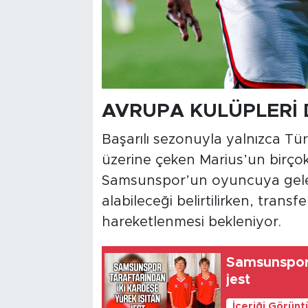
AVRUPA KULÜPLERİ 
Başarılı sezonuyla yalnızca Tür
üzerine çeken Marius’un birçok 
Samsunspor’un oyuncuya gelec
alabileceği belirtilirken, tran
hareketlenmesi bekleniyor.
Samsunspor 
jest
İçeriği Görünt