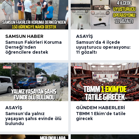
SAMSUN HABER
ASAYIŞ
Samsun Fakirleri Koruma
Samsun'da 4 ilçede
Derneği'nden
uyuşturucu operasyonu:
öğrencilere destek
11 gözaltı
ASAYIŞ
GÜNDEM HABERLERI
Samsun'da yalnız
TBMM 1 Ekim'de tatile
yaşayan şahıs evinde ölü
girecek
bulundu