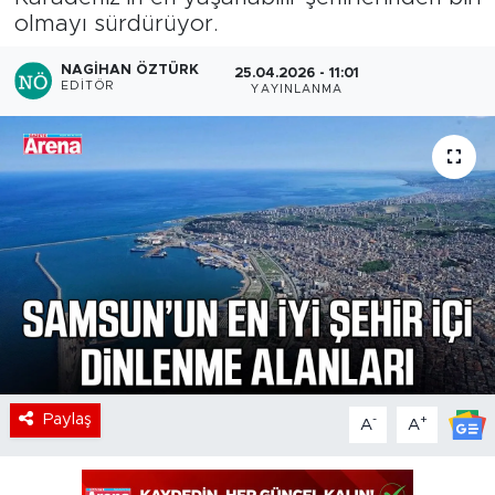
olmayı sürdürüyor.
NAGIHAN ÖZTÜRK
25.04.2026 - 11:01
EDITÖR
YAYINLANMA
Paylaş
-
+
A
A