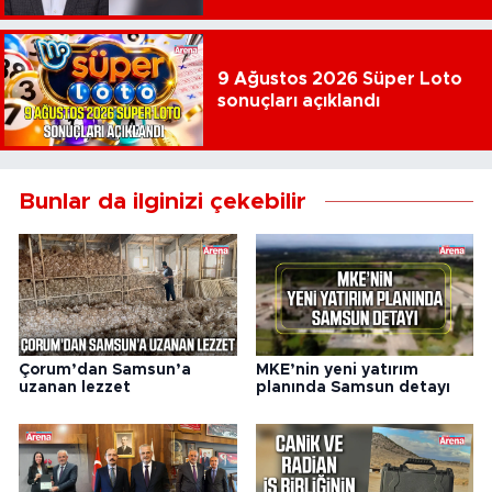
9 Ağustos 2026 Süper Loto
sonuçları açıklandı
Bunlar da ilginizi çekebilir
Çorum’dan Samsun’a
MKE’nin yeni yatırım
uzanan lezzet
planında Samsun detayı