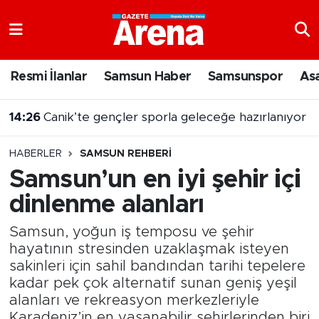
Nöbetçi Eczaneler
Resmi İlanlar
Samsun Haber
Samsunspor
As
Hava Durumu
14:26
Canik’te gençler sporla geleceğe hazırlanıyor
Samsun Namaz Vakitleri
HABERLER
SAMSUN REHBERI
Trafik Durumu
Samsun’un en iyi şehir içi
dinlenme alanları
Süper Lig Puan Durumu ve Fikstür
Samsun, yoğun iş temposu ve şehir
Tüm Manşetler
hayatının stresinden uzaklaşmak isteyen
sakinleri için sahil bandından tarihi tepelere
Son Dakika Haberleri
kadar pek çok alternatif sunan geniş yeşil
alanları ve rekreasyon merkezleriyle
Haber Arşivi
Karadeniz’in en yaşanabilir şehirlerinden biri