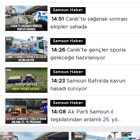
Samsun Haber
14:51
Canik’te sağanak sonrası
ekipler sahada
Samsun Haber
14:26
Canik’te gençler sporla
geleceğe hazırlanıyor
Samsun Haber
14:23
Samsun Bafra'da kavun
hasadı sürüyor
Samsun Haber
14:08
Ak Parti Samsun il
teşkilatından anlamlı 25. yıl
programı