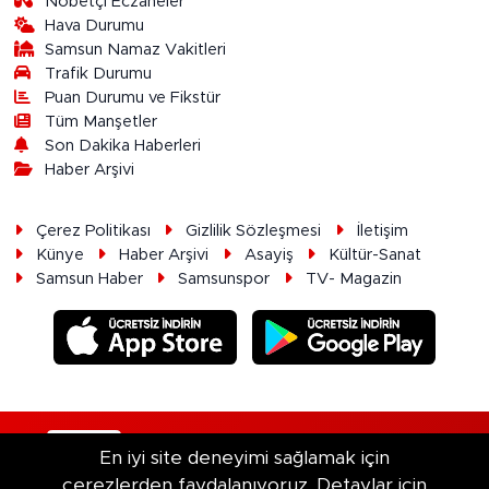
Nöbetçi Eczaneler
Hava Durumu
Samsun Namaz Vakitleri
Trafik Durumu
Puan Durumu ve Fikstür
Tüm Manşetler
Son Dakika Haberleri
Haber Arşivi
Çerez Politikası
Gizlilik Sözleşmesi
İletişim
Künye
Haber Arşivi
Asayiş
Kültür-Sanat
Samsun Haber
Samsunspor
TV- Magazin
RSS
Copyright © 2026. Her hakkı saklıdır.
En iyi site deneyimi sağlamak için
çerezlerden faydalanıyoruz. Detaylar için