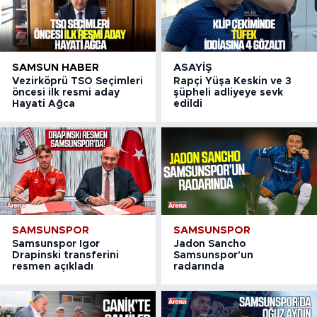
SAMSUN HABER
ASAYIŞ
Vezirköprü TSO Seçimleri
Rapçi Yüşa Keskin ve 3
öncesi ilk resmi aday
şüpheli adliyeye sevk
Hayati Ağca
edildi
SAMSUNSPOR
SAMSUNSPOR
Samsunspor Igor
Jadon Sancho
Drapinski transferini
Samsunspor'un
resmen açıkladı
radarında