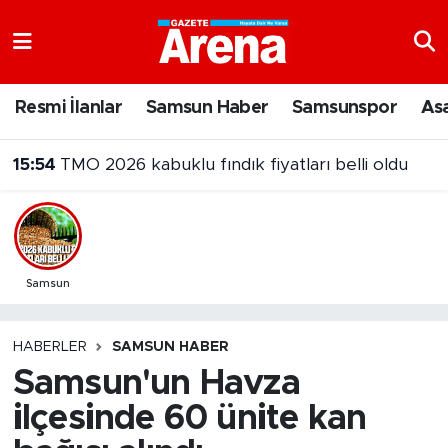
Nöbetçi Eczaneler
Resmi İlanlar
Samsun Haber
Samsunspor
As
Hava Durumu
15:54
TMO 2026 kabuklu fındık fiyatları belli oldu
Samsun Namaz Vakitleri
Trafik Durumu
Süper Lig Puan Durumu ve Fikstür
Samsun
Tüm Manşetler
HABERLER
SAMSUN HABER
Samsun'un Havza
Son Dakika Haberleri
ilçesinde 60 ünite kan
Haber Arşivi