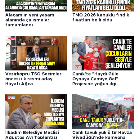
Alaçam'ın yeni yaşam
TMO 2026 kabuklu fındık
alanında çalışmalar
fiyatları belli oldu
tamamlandı
Vezirköprü TSO Seçimleri
Canik'te "Haydi Güle
öncesi ilk resmi aday
Oynaya Camiye Gel"
Hayati Ağca
Projesine yoğun ilgi
İlkadım Belediye Meclisi
Canlı tavuk yüklü tır Havza
Ağustos Ayı Toplantısı
Viyadüğü'nde kamyona