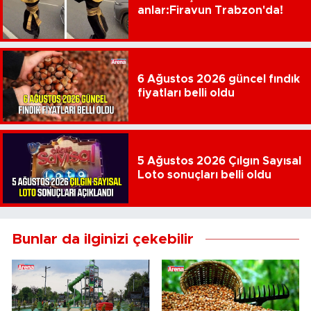
anlar:Firavun Trabzon'da!
6 Ağustos 2026 güncel fındık
fiyatları belli oldu
5 Ağustos 2026 Çılgın Sayısal
Loto sonuçları belli oldu
Bunlar da ilginizi çekebilir