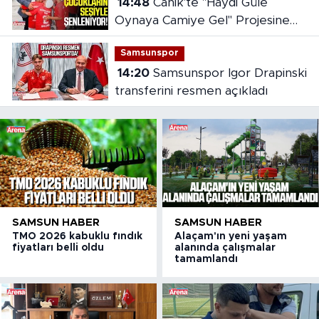
14:48
Canik'te "Haydi Güle
Oynaya Camiye Gel" Projesine
yoğun ilgi
Samsunspor
14:20
Samsunspor Igor Drapinski
transferini resmen açıkladı
SAMSUN HABER
SAMSUN HABER
TMO 2026 kabuklu fındık
Alaçam'ın yeni yaşam
fiyatları belli oldu
alanında çalışmalar
tamamlandı