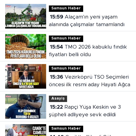
Samsun Haber
15:59
Alaçam'ın yeni yaşam
alanında çalışmalar tamamlandı
Samsun Haber
15:54
TMO 2026 kabuklu fındık
fiyatları belli oldu
Samsun Haber
15:36
Vezirköprü TSO Seçimleri
öncesi ilk resmi aday Hayati Ağca
Asayiş
15:22
Rapçi Yüşa Keskin ve 3
şüpheli adliyeye sevk edildi
Samsun Haber