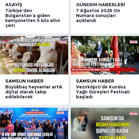
ASAYIŞ
GÜNDEM HABERLERI
Türkiye'den
7 Ağustos 2026 On
Bulgaristan'a giden
Numara sonuçları
kamyonetten 5 kilo altın
açıklandı
çıktı
SAMSUN HABER
SAMSUN HABER
Büyükbaş hayvanlar artık
Vezirköprü'de Kunduz
dijital olarak takip
Yağlı Güreşleri Festivali
edilebilecek
başladı