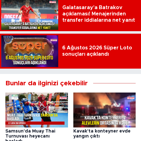
Galatasaray'a Batrakov
açıklaması! Menajerinden
transfer iddialarına net yanıt
6 Ağustos 2026 Süper Loto
sonuçları açıklandı
Bunlar da ilginizi çekebilir
Samsun'da Muay Thai
Kavak'ta konteyner evde
Turnuvası heyecanı
yangın çıktı