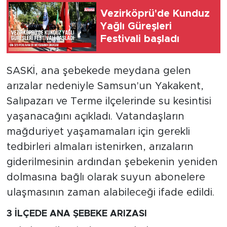
Vezirköprü'de Kunduz
Yağlı Güreşleri
Festivali başladı
SASKİ, ana şebekede meydana gelen
arızalar nedeniyle Samsun'un Yakakent,
Salıpazarı ve Terme ilçelerinde su kesintisi
yaşanacağını açıkladı. Vatandaşların
mağduriyet yaşamamaları için gerekli
tedbirleri almaları istenirken, arızaların
giderilmesinin ardından şebekenin yeniden
dolmasına bağlı olarak suyun abonelere
ulaşmasının zaman alabileceği ifade edildi.
3 İLÇEDE ANA ŞEBEKE ARIZASI