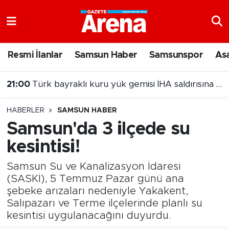
Nöbetçi Eczaneler
Resmi İlanlar
Samsun Haber
Samsunspor
As
Hava Durumu
21:00
Türk bayraklı kuru yük gemisi İHA saldırısına uğradı
Samsun Namaz Vakitleri
20:00
Samsun'da Nebiyan Fest Başladı
HABERLER
SAMSUN HABER
Trafik Durumu
Samsun'da 3 ilçede su
kesintisi!
Süper Lig Puan Durumu ve Fikstür
Samsun Su ve Kanalizasyon İdaresi
Tüm Manşetler
(SASKİ), 5 Temmuz Pazar günü ana
şebeke arızaları nedeniyle Yakakent,
Son Dakika Haberleri
Salıpazarı ve Terme ilçelerinde planlı su
kesintisi uygulanacağını duyurdu.
Haber Arşivi