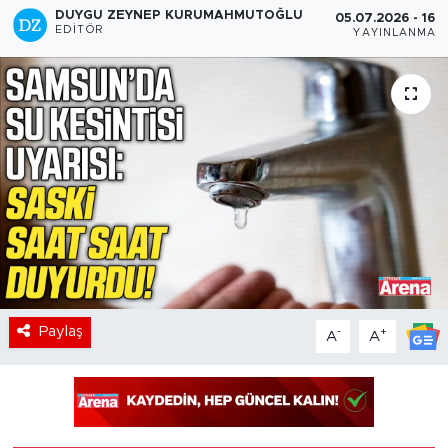
DUYGU ZEYNEP KURUMAHMUTOĞLU
05.07.2026 - 16:2
EDITÖR
YAYINLANMA
Paylaş
-
+
A
A