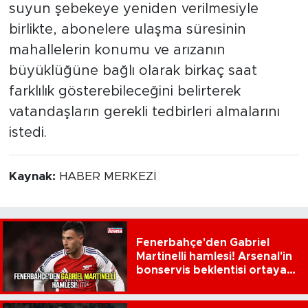
suyun şebekeye yeniden verilmesiyle
birlikte, abonelere ulaşma süresinin
mahallelerin konumu ve arızanın
büyüklüğüne bağlı olarak birkaç saat
farklılık gösterebileceğini belirterek
vatandaşların gerekli tedbirleri almalarını
istedi.
Kaynak:
HABER MERKEZİ
Fenerbahçe'den Gabriel
Martinelli hamlesi! Arsenal'in
bonservis beklentisi ortaya
çıktı