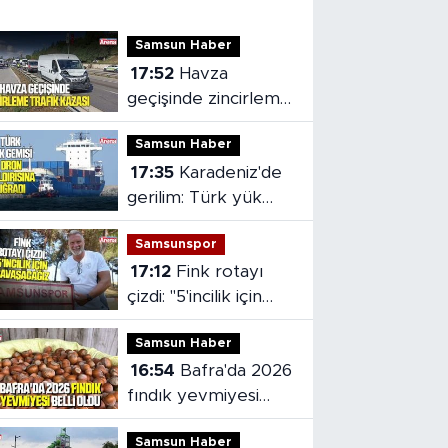
Samsun Haber
17:52
Havza
geçişinde zincirleme
trafik kazası: 2 kişi
Samsun Haber
yaralandı
17:35
Karadeniz'de
gerilim: Türk yük
gemisi dron
Samsunspor
saldırısına uğradı
17:12
Fink rotayı
çizdi: "5'incilik için
savaşacağız
Samsun Haber
16:54
Bafra'da 2026
fındık yevmiyesi
belli oldu
Samsun Haber