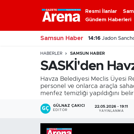
Resmi İlanlar
Sam
Gündem Haberleri
Nöbetçi Eczaneler
Samsun Haber
Hava Durumu
14:16
Jadon Sancho
Samsun Namaz Vakitleri
HABERLER
SAMSUN HABER
SASKİ'den Hav
Trafik Durumu
Havza Belediyesi Meclis Üyesi R
Süper Lig Puan Durumu ve Fikstür
personel ve onlarca araçla saha
menfez temizliği yapıldığını bel
Tüm Manşetler
GÜLNAZ ÇAKICI
22.05.2026 - 19:11
EDITÖR
YAYINLANMA
Son Dakika Haberleri
Haber Arşivi