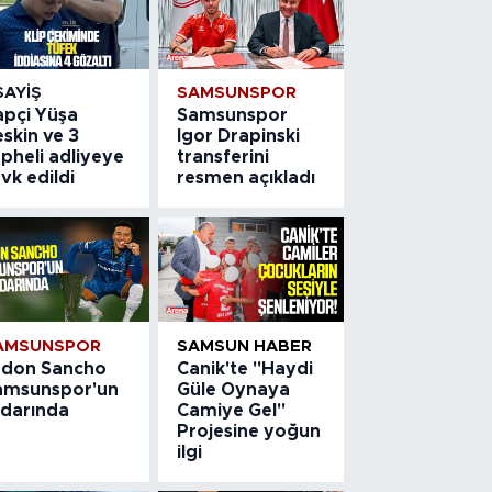
SAYIŞ
SAMSUNSPOR
apçi Yüşa
Samsunspor
skin ve 3
Igor Drapinski
pheli adliyeye
transferini
vk edildi
resmen açıkladı
AMSUNSPOR
SAMSUN HABER
adon Sancho
Canik'te "Haydi
amsunspor'un
Güle Oynaya
adarında
Camiye Gel"
Projesine yoğun
ilgi