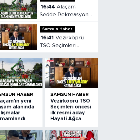
16:44
Alaçam
Sedde Rekreasyon
alanı hizmete
Samsun Haber
açılıyor
16:41
Vezirköprü
TSO Seçimleri
öncesi ilk resmi aday
Hayati Ağca
AMSUN HABER
SAMSUN HABER
laçam'ın yeni
Vezirköprü TSO
aşam alanında
Seçimleri öncesi
lışmalar
ilk resmi aday
amamlandı
Hayati Ağca