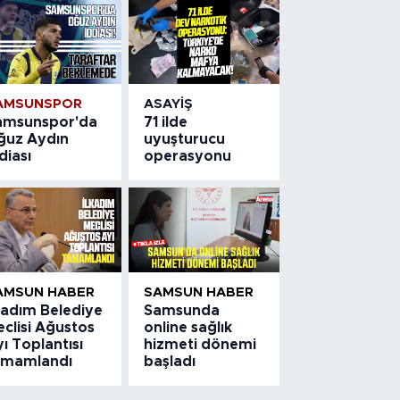
AMSUNSPOR
ASAYIŞ
amsunspor'da
71 ilde
ğuz Aydın
uyuşturucu
diası
operasyonu
AMSUN HABER
SAMSUN HABER
kadım Belediye
Samsunda
clisi Ağustos
online sağlık
ı Toplantısı
hizmeti dönemi
amamlandı
başladı