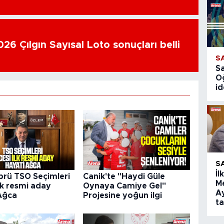
26 Çılgın Sayısal Loto sonuçları belli
S
S
O
id
S
İl
prü TSO Seçimleri
Canik'te "Haydi Güle
Me
lk resmi aday
Oynaya Camiye Gel"
Ay
Ağca
Projesine yoğun ilgi
t