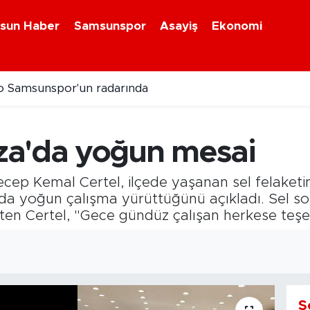
sun Haber
Samsunspor
Asayiş
Ekonomi
 Samsunspor'un radarında
za'da yoğun mesai
ecep Kemal Certel, ilçede yaşanan sel felaketi
da yoğun çalışma yürüttüğünü açıkladı. Sel so
irten Certel, "Gece gündüz çalışan herkese teş
S