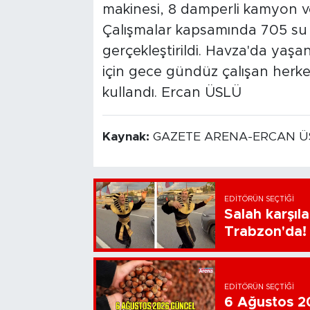
makinesi, 8 damperli kamyon v
Çalışmalar kapsamında 705 su ç
gerçekleştirildi. Havza'da yaşan
için gece gündüz çalışan herke
kullandı. Ercan ÜSLÜ
Kaynak:
GAZETE ARENA-ERCAN Ü
EDITÖRÜN SEÇTIĞI
Salah karşıl
Trabzon'da!
EDITÖRÜN SEÇTIĞI
6 Ağustos 202