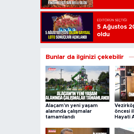
EDITÖRÜN SEÇTIĞI
5 Ağustos 20
oldu
Bunlar da ilginizi çekebilir
Alaçam'ın yeni yaşam
Vezirkö
alanında çalışmalar
öncesi i
tamamlandı
Hayati 