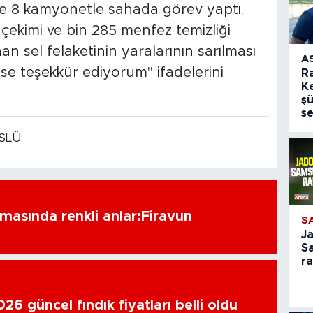
e 8 kamyonetle sahada görev yaptı.
ekimi ve bin 285 menfez temizliği
an sel felaketinin yaralarının sarılması
A
se teşekkür ediyorum" ifadelerini
R
Ke
şü
se
SLÜ
amasında renkli anlar:Firavun
S
J
S
r
6 güncel fındık fiyatları belli oldu