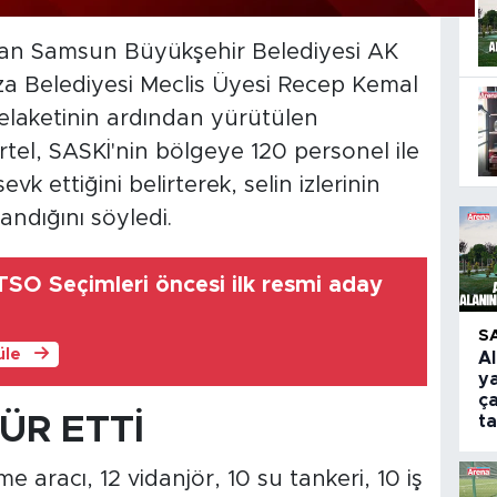
an Samsun Büyükşehir Belediyesi AK
za Belediyesi Meclis Üyesi Recep Kemal
elaketinin ardından yürütülen
Certel, SASKİ'nin bölgeye 120 personel ile
vk ettiğini belirterek, selin izlerinin
andığını söyledi.
TSO Seçimleri öncesi ilk resmi aday
a
S
üle
A
y
ça
ÜR ETTİ
t
e aracı, 12 vidanjör, 10 su tankeri, 10 iş