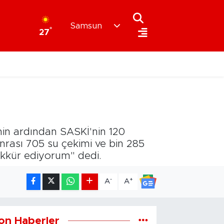
Samsun
°
27
nin ardından SASKİ'nin 120
nrası 705 su çekimi ve bin 285
ekkür ediyorum" dedi.
-
+
A
A
on Haberler