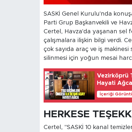
SASKİ Genel Kurulu'nda konuş
Parti Grup Başkanvekili ve Hav
Certel, Havza'da yaşanan sel f
çalışmalara ilişkin bilgi verdi. 
çok sayıda araç ve iş makinesi se
silinmesi için yoğun mesai harc
Vezirköprü 
Hayati Ağc
İçeriği Görünt
HERKESE TEŞEKK
Certel, "SASKİ 10 kanal temizlem