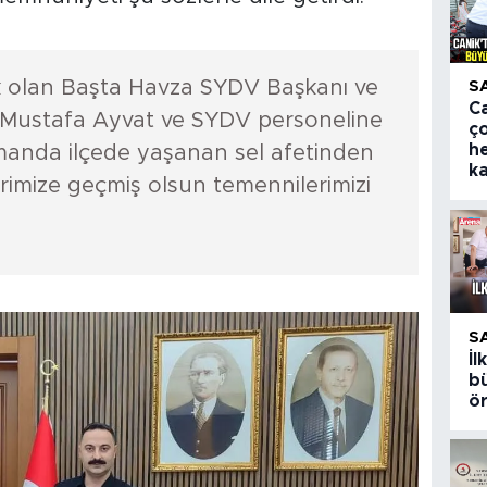
ek olan Başta Havza SYDV Başkanı ve
S
Ca
Mustafa Ayvat ve SYDV personeline
ç
h
manda ilçede yaşanan sel afetinden
k
rimize geçmiş olsun temennilerimizi
S
İ
bü
ö