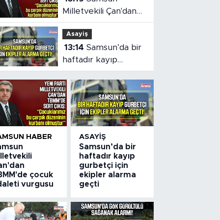
Milletvekili Çan'dan
TBMM'de çocuk
Asayiş
adaleti vurgusu
13:14
Samsun’da bir
haftadır kayıp
gurbetçi için ekipler
alarma geçti
AMSUN HABER
ASAYIŞ
amsun
Samsun’da bir
lletvekili
haftadır kayıp
an'dan
gurbetçi için
BMM'de çocuk
ekipler alarma
daleti vurgusu
geçti