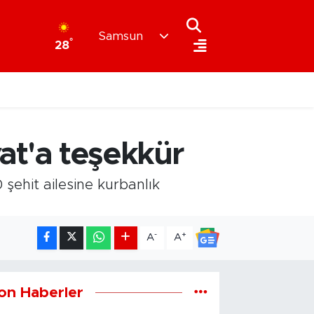
Samsun
°
28
t'a teşekkür
şehit ailesine kurbanlık
-
+
A
A
on Haberler