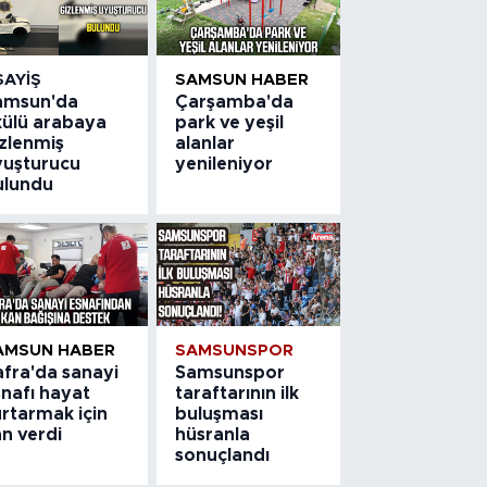
SAYIŞ
SAMSUN HABER
amsun'da
Çarşamba'da
külü arabaya
park ve yeşil
izlenmiş
alanlar
yuşturucu
yenileniyor
ulundu
AMSUN HABER
SAMSUNSPOR
afra'da sanayi
Samsunspor
snafı hayat
taraftarının ilk
rtarmak için
buluşması
n verdi
hüsranla
sonuçlandı