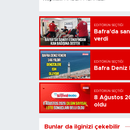
EDITÖRÜN SEÇTIĞI
Bafra'da san
verdi
EDITÖRÜN SEÇTIĞI
Bafra Deniz F
EDITÖRÜN SEÇTIĞI
8 Ağustos 20
oldu
Bunlar da ilginizi çekebilir