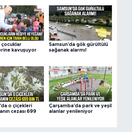
 çocuklar
Samsun'da gök gürültülü
erine kavuşuyor
sağanak alarmı!
da o çiçekleri
Çarşamba'da park ve yeşil
nın cezası 699
alanlar yenileniyor