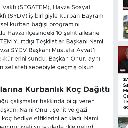
e Vakfı (SEGATEM), Havza Sosyal
ı (SYDV) iş birliğiyle Kurban Bayramı
sel kurban bağışı programını
Havza ilçesindeki 10 şehit ailesine
EM Yurtdışı Teşkilatlar Başkanı Nami
vza SYDV Başkanı Mustafa Ayvat’ı
kkürlerini sundu. Başkan Onur, aynı
sel afeti sebebiyle geçmiş olsun
S
S
arına Kurbanlık Koç Dağıttı
Mi
Ç
üğü çalışmalar hakkında bilgi veren
T
a
aşkanı Nami Onur, şehit ve gazi
 koç hediye ettiklerini açıkladı. Nami
mnuniyeti şu sözlerle dile getirdi: