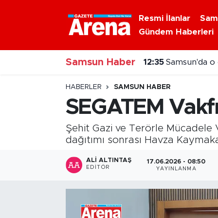
Resmi İlanlar
Sam
Gündem Haberleri
Nöbetçi Eczaneler
12:35
Samsun'da o 
Samsun Haber
Hava Durumu
12:20
Samsun'da ak
Samsun Namaz Vakitleri
HABERLER
SAMSUN HABER
SEGATEM Vakfı
Trafik Durumu
Şehit Gazi ve Terörle Mücadele V
Süper Lig Puan Durumu ve Fikstür
dağıtımı sonrası Havza Kaymakam
Tüm Manşetler
ALI ALTINTAŞ
17.06.2026 - 08:50
EDITÖR
YAYINLANMA
Son Dakika Haberleri
Haber Arşivi