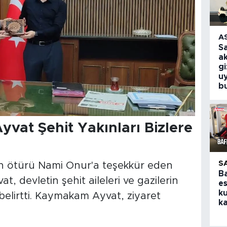
A
S
a
g
u
b
at Şehit Yakınları Bizlere
S
n ötürü Nami Onur'a teşekkür eden
B
 devletin şehit aileleri ve gazilerin
e
ku
lirtti. Kaymakam Ayvat, ziyaret
ka