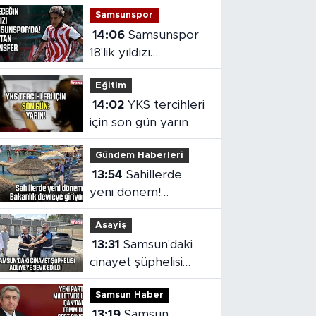
Samsunspor
14:06
Samsunspor
18'lik yıldızı
kadrosuna kattı!
Eğitim
14:02
YKS tercihleri
için son gün yarın
Gündem Haberleri
13:54
Sahillerde
yeni dönem!
Bakanlık devreye
Asayiş
giriyor
13:31
Samsun'daki
cinayet şüphelisi
adliyeye sevk edildi
Samsun Haber
13:19
Samsun