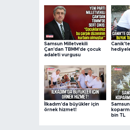
Samsun Milletvekili
Canik'te
Çan'dan TBMM'de çocuk
hediyel
adaleti vurgusu
İlkadım'da büyükler için
Samsun'
örnek hizmet!
koparma
bin TL