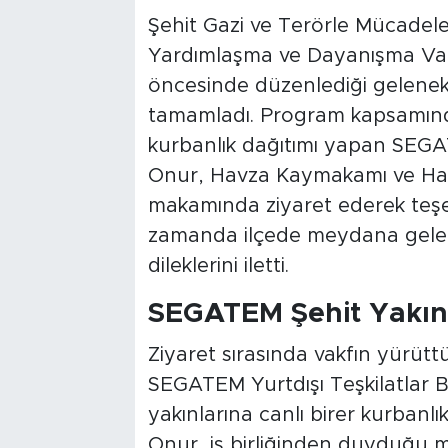
Şehit Gazi ve Terörle Mücadel
Yardımlaşma ve Dayanışma Vakf
öncesinde düzenlediği gelenek
tamamladı. Program kapsamında 
kurbanlık dağıtımı yapan SEGAT
Onur, Havza Kaymakamı ve Ha
makamında ziyaret ederek teşe
zamanda ilçede meydana gelen 
dileklerini iletti.
SEGATEM Şehit Yakınl
Ziyaret sırasında vakfın yürütt
SEGATEM Yurtdışı Teşkilatlar B
yakınlarına canlı birer kurbanlık
Onur, iş birliğinden duyduğu me