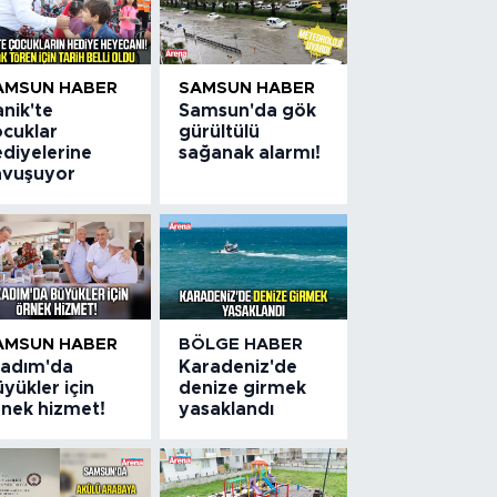
AMSUN HABER
SAMSUN HABER
nik'te
Samsun'da gök
ocuklar
gürültülü
ediyelerine
sağanak alarmı!
avuşuyor
AMSUN HABER
BÖLGE HABER
lkadım'da
Karadeniz'de
yükler için
denize girmek
rnek hizmet!
yasaklandı