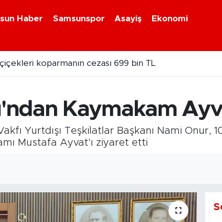
sun Haber
Samsunspor
Asayiş
Ekonomi
çiçekleri koparmanın cezası 699 bin TL
ülü arabaya gizlenmiş uyuşturucu bulundu
'ndan Kaymakam Ayva
akfı Yurtdışı Teşkilatlar Başkanı Nami Onur, 10 
ı Mustafa Ayvat'ı ziyaret etti
S