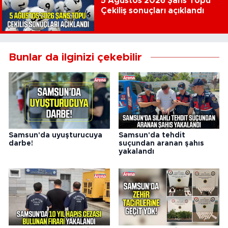
5 Ağustos 2026 Şans Topu
Çekiliş sonuçları açıklandı
Bunlar da ilginizi çekebilir
Samsun'da uyuşturucuya
Samsun'da tehdit
darbe!
suçundan aranan şahıs
yakalandı