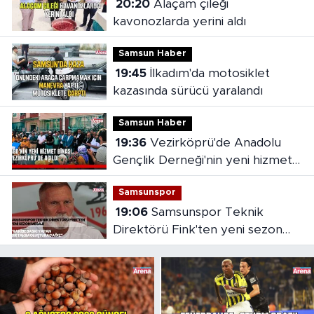
20:20
Alaçam çileği
kavonozlarda yerini aldı
Samsun Haber
19:45
İlkadım'da motosiklet
kazasında sürücü yaralandı
Samsun Haber
19:36
Vezirköprü'de Anadolu
Gençlik Derneği'nin yeni hizmet
binası açıldı
Samsunspor
19:06
Samsunspor Teknik
Direktörü Fink'ten yeni sezon
mesajı