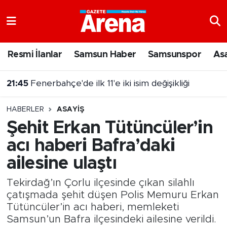
Nöbetçi Eczaneler
Resmi İlanlar
Samsun Haber
Samsunspor
As
Hava Durumu
21:45
Fenerbahçe'de ilk 11'e iki isim değişikliği
Samsun Namaz Vakitleri
21:35
5 Ağustos 2026 Çılgın Sayısal Loto sonuçları belli oldu
HABERLER
ASAYIŞ
Trafik Durumu
Şehit Erkan Tütüncüler’in
acı haberi Bafra’daki
Süper Lig Puan Durumu ve Fikstür
ailesine ulaştı
Tüm Manşetler
Tekirdağ’ın Çorlu ilçesinde çıkan silahlı
Son Dakika Haberleri
çatışmada şehit düşen Polis Memuru Erkan
Tütüncüler’in acı haberi, memleketi
Samsun’un Bafra ilçesindeki ailesine verildi.
Haber Arşivi