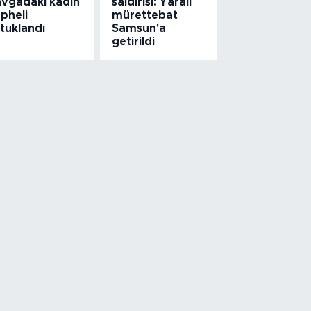
avgadaki kadın
saldırısı: Yaralı
pheli
mürettebat
tuklandı
Samsun'a
getirildi