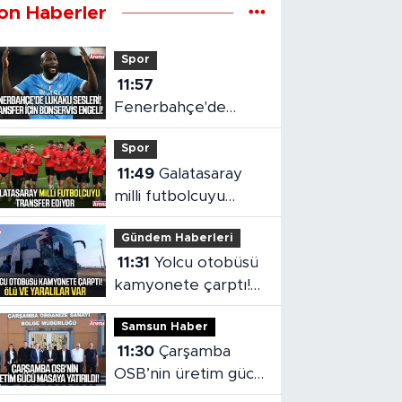
on Haberler
Spor
11:57
Fenerbahçe'de
Lukaku sesleri!
Spor
Transfer için
11:49
Galatasaray
bonservis engeli
milli futbolcuyu
transfer ediyor
Gündem Haberleri
11:31
Yolcu otobüsü
kamyonete çarptı!
Ölü ve yaralılar var
Samsun Haber
11:30
Çarşamba
OSB’nin üretim gücü
masaya yatırıldı