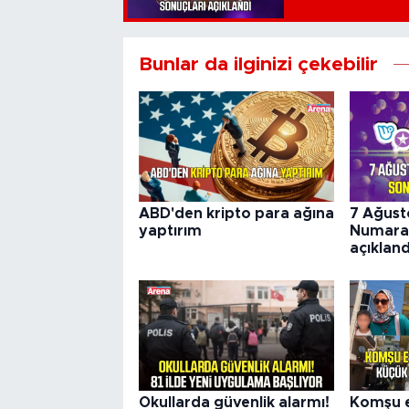
Bunlar da ilginizi çekebilir
ABD'den kripto para ağına
7 Ağust
yaptırım
Numara 
açıkland
Okullarda güvenlik alarmı!
Komşu e