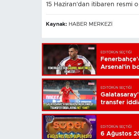
15 Haziran'dan itibaren resmi 
Kaynak:
HABER MERKEZİ
EDITÖRÜN SEÇTIĞI
Fenerbahçe'd
Arsenal'in bo
EDITÖRÜN SEÇTIĞI
Galatasaray'
transfer iddi
EDITÖRÜN SEÇTIĞI
6 Ağustos 20