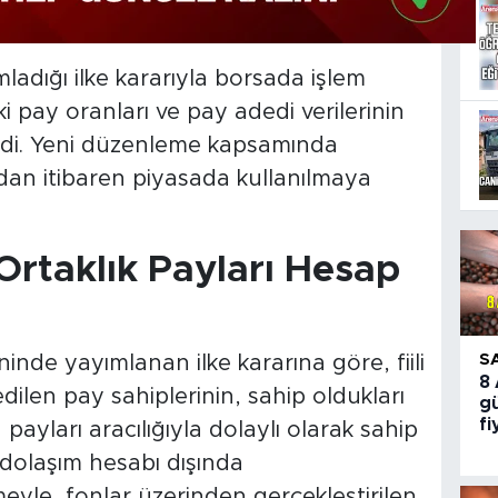
adığı ilke kararıyla borsada işlem
ki pay oranları ve pay adedi verilerinin
di. Yeni düzenleme kapsamında
'dan itibaren piyasada kullanılmaya
Ortaklık Payları Hesap
S
nde yayımlanan ilke kararına göre, fiili
8
ilen pay sahiplerinin, sahip oldukları
gü
fi
payları aracılığıyla dolaylı olarak sahip
li dolaşım hesabı dışında
eyle, fonlar üzerinden gerçekleştirilen