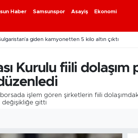
sun Haber
Samsunspor
Asayiş
Ekonomi
ulgaristan'a giden kamyonetten 5 kilo altın çıktı
ı Kurulu fiili dolaşım 
düzenledi
orsada işlem gören şirketlerin fiili dolaşımdak
değişikliğe gitti