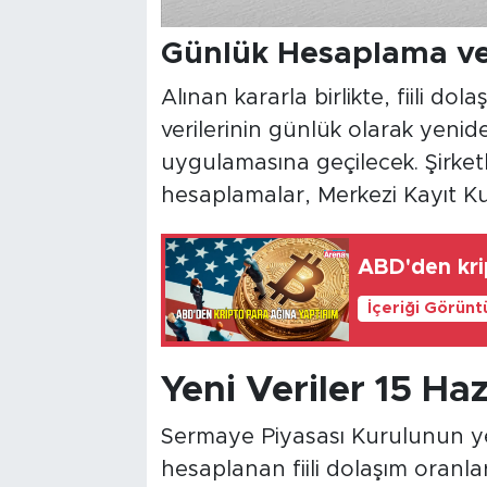
Günlük Hesaplama v
Alınan kararla birlikte, fiili dol
verilerinin günlük olarak yen
uygulamasına geçilecek. Şirketle
hesaplamalar, Merkezi Kayıt Ku
ABD'den kri
İçeriği Görünt
Yeni Veriler 15 Ha
Sermaye Piyasası Kurulunun y
hesaplanan fiili dolaşım oranları