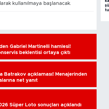
k
olarak kullanılmaya başlanacak.
şü
tu
en Gabriel Martinelli hamlesi!
nservis beklentisi ortaya çıktı
a Batrakov açıklaması! Menajerinden
alarına net yanıt
26 Süper Loto sonuçları açıklandı