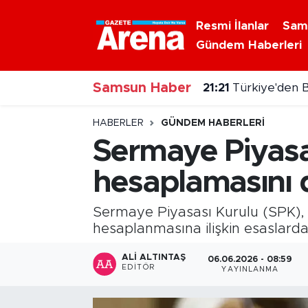
Resmi İlanlar
Sam
Gündem Haberleri
Nöbetçi Eczaneler
Samsun Haber
Hava Durumu
21:21
Türkiye'den B
Samsun Namaz Vakitleri
HABERLER
GÜNDEM HABERLERI
Sermaye Piyasas
Trafik Durumu
hesaplamasını 
Süper Lig Puan Durumu ve Fikstür
Sermaye Piyasası Kurulu (SPK), b
Tüm Manşetler
hesaplanmasına ilişkin esaslarda 
ALI ALTINTAŞ
06.06.2026 - 08:59
Son Dakika Haberleri
EDITÖR
YAYINLANMA
Haber Arşivi