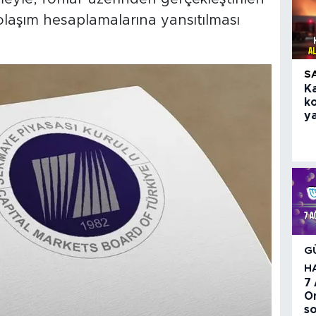
i dolaşım hesaplamalarına yansıtılması
S
K
k
ya
G
H
7
O
so