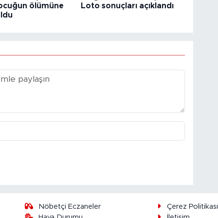
çocuğun ölümüne
Loto sonuçları açıklandı
ldu
Nöbetçi Eczaneler
Çerez Politikas
Hava Durumu
İletişim