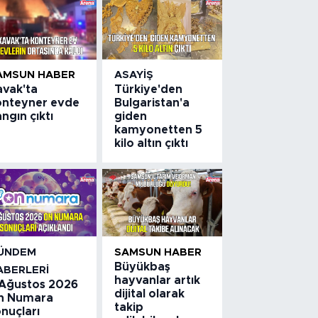
AMSUN HABER
ASAYIŞ
avak'ta
Türkiye'den
onteyner evde
Bulgaristan'a
ngın çıktı
giden
kamyonetten 5
kilo altın çıktı
ÜNDEM
SAMSUN HABER
Büyükbaş
ABERLERI
hayvanlar artık
 Ağustos 2026
dijital olarak
n Numara
takip
nuçları