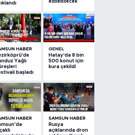
edilebilecek
ıklandı
AMSUN HABER
GENEL
ezirköprü'de
Hatay'da 8 bin
unduz Yağlı
500 konut için
reşleri
kura çekildi
stivali başladı
AMSUN HABER
SAMSUN HABER
amsun’da
Rusya
çaklı
açıklarında dron