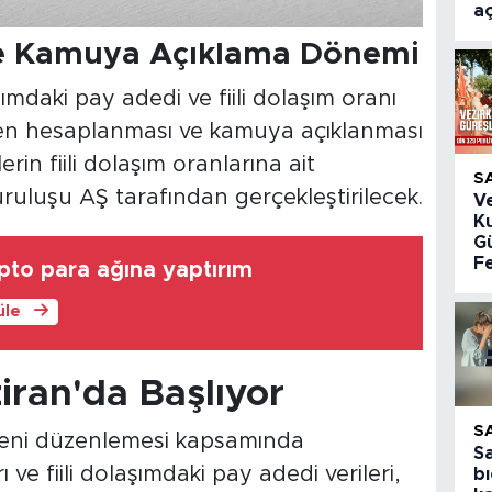
aç
e Kamuya Açıklama Dönemi
aşımdaki pay adedi ve fiili dolaşım oranı
iden hesaplanması ve kamuya açıklanması
rin fiili dolaşım oranlarına ait
S
ruluşu AŞ tarafından gerçekleştirilecek.
V
K
Gü
Fe
pto para ağına yaptırım
üle
ziran'da Başlıyor
S
eni düzenlemesi kapsamında
S
 ve fiili dolaşımdaki pay adedi verileri,
bı