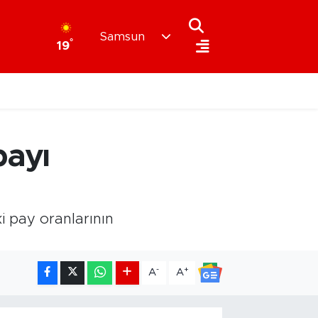
Samsun
°
19
payı
i pay oranlarının
-
+
A
A