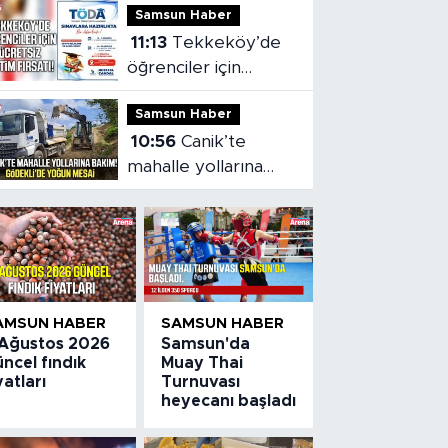
Samsun Haber
11:13
Tekkeköy’de
öğrenciler için
ücretsiz eğitim
Samsun Haber
fırsatı!
10:56
Canik’te
mahalle yollarına
bakım! Gödekli’de
yoğun mesai
AMSUN HABER
SAMSUN HABER
 Ağustos 2026
Samsun'da
ncel fındık
Muay Thai
yatları
Turnuvası
heyecanı başladı