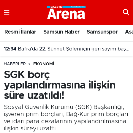
Nöbetçi Eczaneler
Resmi İlanlar
Samsun Haber
Samsunspor
As
Hava Durumu
12:34
Bafra’da 22. Sünnet Şöleni için geri sayım başladı
Samsun Namaz Vakitleri
12:23
Samsun'da 5 ilçede su kesintisi alarmı!
HABERLER
EKONOMI
Trafik Durumu
SGK borç
yapılandırmasına ilişkin
Süper Lig Puan Durumu ve Fikstür
süre uzatıldı!
Tüm Manşetler
Sosyal Güvenlik Kurumu (SGK) Başkanlığı,
Son Dakika Haberleri
işveren prim borçları, Bağ-Kur prim borçları
ve idari para cezalarının yapılandırılmasına
ilişkin süreyi uzattı.
Haber Arşivi