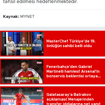
tahsil edilmesi hedeflenmektedir.
Kaynak:
MYNET
MasterChef Türkiye’de 19.
önlüğün sahibi belli oldu
Fenerbahçe'den Gabriel
Martinelli hamlesi! Arsenal'in
bonservis beklentisi ortaya
çıktı
Galatasaray'a Batrakov
açıklaması! Menajerinden
transfer iddialarına net yanıt