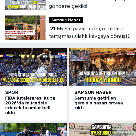
göndere çekildi
Samsun Haber
21:55
Salıpazarı’nda çocukların
tartışması silahlı kavgaya dönüştü
SPOR
SAMSUN HABER
FIBA Kıtalararası Kupa
Samsun'a getirilen
2026’da mücadele
geminin hasarı ortaya
edecek takımlar belli
çıktı
oldu