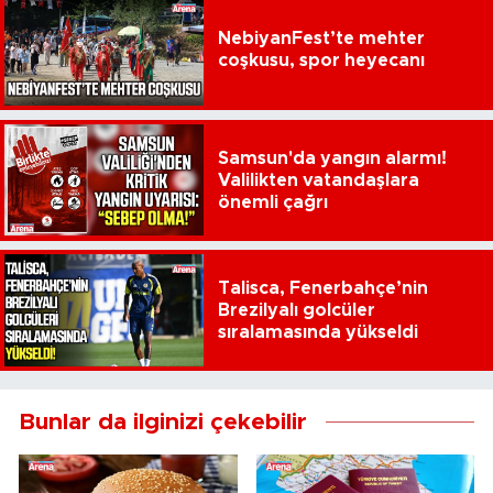
NebiyanFest’te mehter
coşkusu, spor heyecanı
Samsun'da yangın alarmı!
Valilikten vatandaşlara
önemli çağrı
Talisca, Fenerbahçe’nin
Brezilyalı golcüler
sıralamasında yükseldi
Bunlar da ilginizi çekebilir