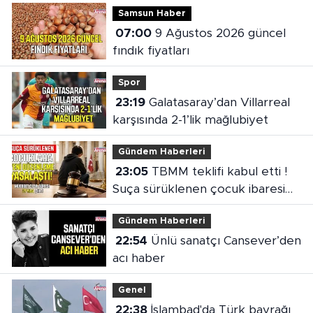
Samsun Haber
07:00
9 Ağustos 2026 güncel
fındık fiyatları
Spor
23:19
Galatasaray’dan Villarreal
karşısında 2-1’lik mağlubiyet
Gündem Haberleri
23:05
TBMM teklifi kabul etti !
Suça sürüklenen çocuk ibaresi
değişti
Gündem Haberleri
22:54
Ünlü sanatçı Cansever’den
acı haber
Genel
22:38
İslambad'da Türk bayrağı