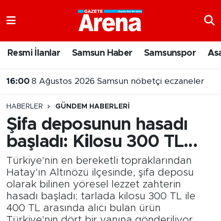
Nöbetçi Eczaneler
Resmi İlanlar
Samsun Haber
Samsunspor
As
16:00
8 Ağustos 2026 Samsun nöbetçi eczaneler
Hava Durumu
15:55
Samsun’da uyuşturucu operasyonunda 7 şüpheli cezaevine gönderildi
Samsun Namaz Vakitleri
HABERLER
GÜNDEM HABERLERI
Trafik Durumu
Şifa deposunun hasadı
başladı: Kilosu 300 TL...
Süper Lig Puan Durumu ve Fikstür
Türkiye'nin en bereketli topraklarından
Tüm Manşetler
Hatay'ın Altınözü ilçesinde, şifa deposu
olarak bilinen yöresel lezzet zahterin
Son Dakika Haberleri
hasadı başladı; tarlada kilosu 300 TL ile
400 TL arasında alıcı bulan ürün
Haber Arşivi
Türkiye'nin dört bir yanına gönderiliyor.