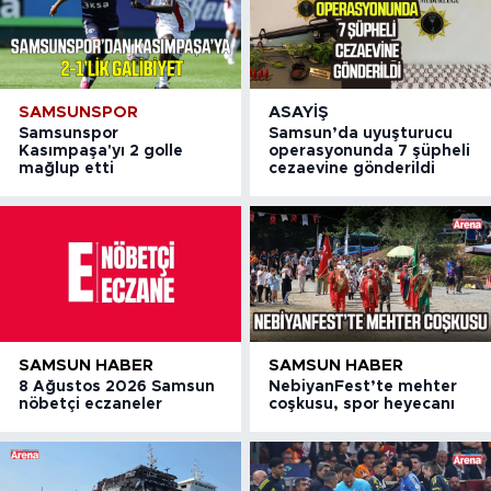
SAMSUNSPOR
ASAYIŞ
Samsunspor
Samsun’da uyuşturucu
Kasımpaşa'yı 2 golle
operasyonunda 7 şüpheli
mağlup etti
cezaevine gönderildi
SAMSUN HABER
SAMSUN HABER
8 Ağustos 2026 Samsun
NebiyanFest’te mehter
nöbetçi eczaneler
coşkusu, spor heyecanı