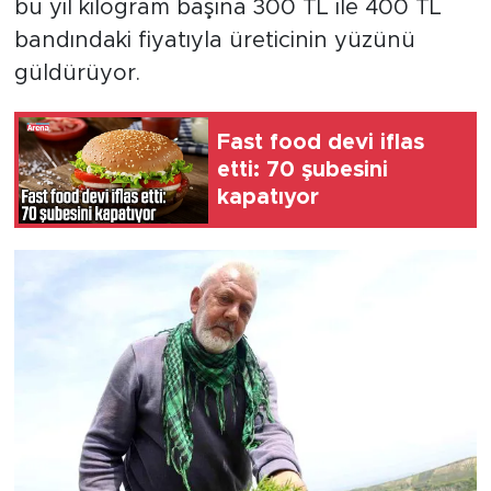
bu yıl kilogram başına 300 TL ile 400 TL
bandındaki fiyatıyla üreticinin yüzünü
güldürüyor.
Fast food devi iflas
etti: 70 şubesini
kapatıyor