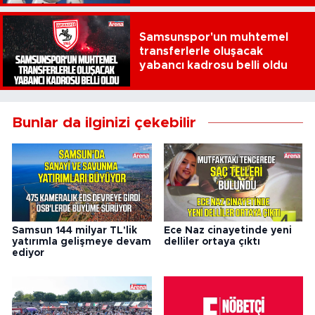
Samsunspor'un muhtemel
transferlerle oluşacak
yabancı kadrosu belli oldu
Bunlar da ilginizi çekebilir
Samsun 144 milyar TL'lik
Ece Naz cinayetinde yeni
yatırımla gelişmeye devam
delliler ortaya çıktı
ediyor