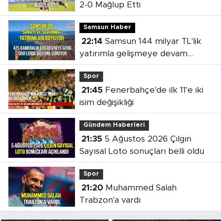
2-0 Mağlup Etti
Samsun Haber
22:14
Samsun 144 milyar TL'lik
yatırımla gelişmeye devam
ediyor
Spor
21:45
Fenerbahçe'de ilk 11'e iki
isim değişikliği
Gündem Haberleri
21:35
5 Ağustos 2026 Çılgın
Sayısal Loto sonuçları belli oldu
Spor
21:20
Muhammed Salah
Trabzon'a vardı