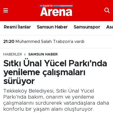
Nöbetçi Eczaneler
Resmi İlanlar
Samsun Haber
Samsunspor
As
Hava Durumu
21:20
Muhammed Salah Trabzon'a vardı
Samsun Namaz Vakitleri
20:43
Şehit Yakınları ve Gazilere Yönelik Kanun Teklifi Komisyonda
HABERLER
SAMSUN HABER
Trafik Durumu
Sıtkı Ünal Yücel Parkı’nda
yenileme çalışmaları
Süper Lig Puan Durumu ve Fikstür
sürüyor
Tüm Manşetler
Tekkeköy Belediyesi, Sıtkı Ünal Yücel
Son Dakika Haberleri
Parkı’nda bakım, onarım ve yenileme
çalışmalarını sürdürerek vatandaşlara daha
konforlu bir yaşam alanı oluşturuyor.
Haber Arşivi