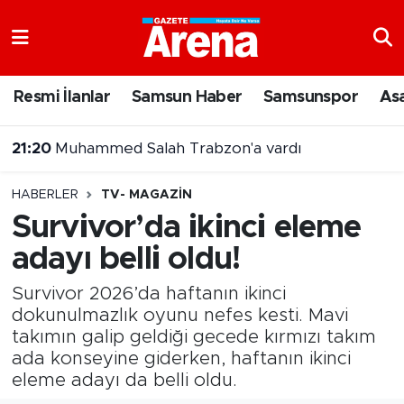
Nöbetçi Eczaneler
Resmi İlanlar
Samsun Haber
Samsunspor
As
Hava Durumu
21:20
Muhammed Salah Trabzon'a vardı
Samsun Namaz Vakitleri
HABERLER
TV- MAGAZIN
Trafik Durumu
Survivor’da ikinci eleme
adayı belli oldu!
Süper Lig Puan Durumu ve Fikstür
Survivor 2026’da haftanın ikinci
Tüm Manşetler
dokunulmazlık oyunu nefes kesti. Mavi
takımın galip geldiği gecede kırmızı takım
Son Dakika Haberleri
ada konseyine giderken, haftanın ikinci
eleme adayı da belli oldu.
Haber Arşivi