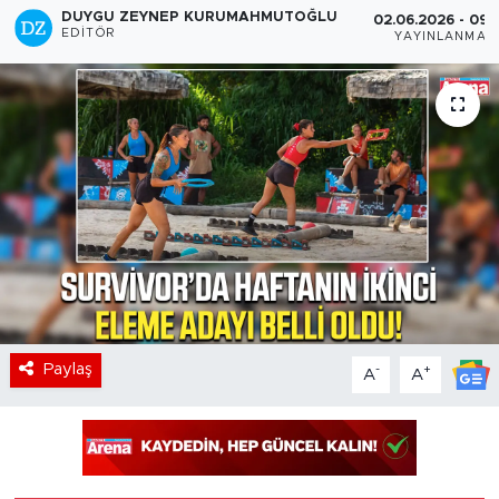
DUYGU ZEYNEP KURUMAHMUTOĞLU
02.06.2026 - 09:
EDITÖR
YAYINLANMA
Paylaş
-
+
A
A