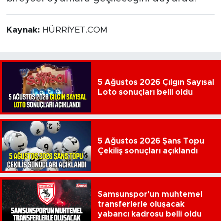
Kaynak:
HÜRRİYET.COM
5 Ağustos 2026 Çılgın Sayısal
Loto sonuçları belli oldu
5 Ağustos 2026 Şans Topu
Çekiliş sonuçları açıklandı
Samsunspor'un muhtemel
transferlerle oluşacak
yabancı kadrosu belli oldu