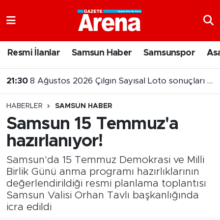
Nöbetçi Eczaneler
Resmi İlanlar
Samsun Haber
Samsunspor
As
Hava Durumu
21:30
8 Ağustos 2026 Çılgın Sayısal Loto sonuçları belli oldu
Samsun Namaz Vakitleri
HABERLER
SAMSUN HABER
Trafik Durumu
Samsun 15 Temmuz'a
hazırlanıyor!
Süper Lig Puan Durumu ve Fikstür
Samsun'da 15 Temmuz Demokrasi ve Milli
Tüm Manşetler
Birlik Günü anma programı hazırlıklarının
değerlendirildiği resmi planlama toplantısı
Son Dakika Haberleri
Samsun Valisi Orhan Tavlı başkanlığında
icra edildi
Haber Arşivi