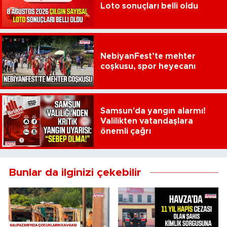
Loto sonuçları belli oldu
NebiyanFest’te mehter
coşkusu, spor heyecanı
Samsun'da yangın alarmı!
Valilikten vatandaşlara
önemli çağrı
Bunlar da ilginizi çekebilir