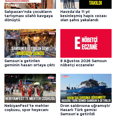
Salıpazarı’nda çocukların
Havzda'da 11 yıl
tartışması silahlı kavgaya
kesinleşmiş hapis cezası
dönüştü
olan şahıs yakalandı
Samsun'a getirilen
8 Ağustos 2026 Samsun
geminin hasarı ortaya çıktı
nöbetçi eczaneler
NebiyanFest’te mehter
Dron saldırısına uğramıştı!
coşkusu, spor heyecanı
Hasarlı Türk gemisi
Samsun'a getirildi