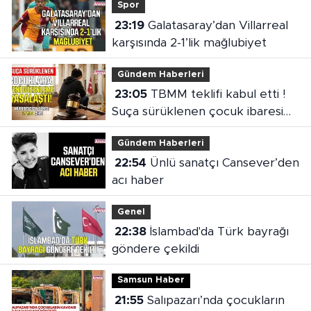
Spor
23:19
Galatasaray’dan Villarreal
karşısında 2-1’lik mağlubiyet
Gündem Haberleri
23:05
TBMM teklifi kabul etti !
Suça sürüklenen çocuk ibaresi
değişti
Gündem Haberleri
22:54
Ünlü sanatçı Cansever’den
acı haber
Genel
22:38
İslambad'da Türk bayrağı
göndere çekildi
Samsun Haber
21:55
Salıpazarı’nda çocukların