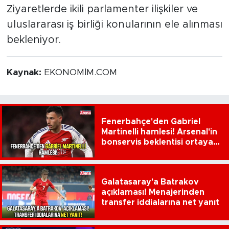
Ziyaretlerde ikili parlamenter ilişkiler ve
uluslararası iş birliği konularının ele alınması
bekleniyor.
Kaynak:
EKONOMİM.COM
Fenerbahçe'den Gabriel
Martinelli hamlesi! Arsenal'in
bonservis beklentisi ortaya
çıktı
Galatasaray'a Batrakov
açıklaması! Menajerinden
transfer iddialarına net yanıt