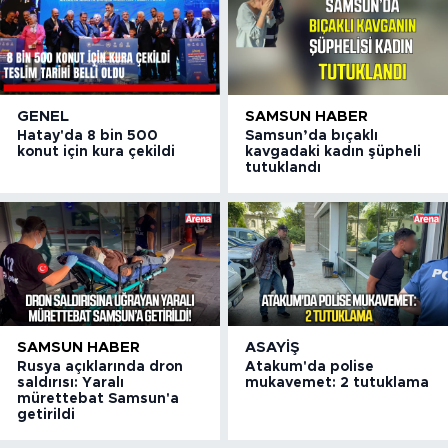
GENEL
SAMSUN HABER
Hatay'da 8 bin 500
Samsun’da bıçaklı
konut için kura çekildi
kavgadaki kadın şüpheli
tutuklandı
SAMSUN HABER
ASAYIŞ
Rusya açıklarında dron
Atakum'da polise
saldırısı: Yaralı
mukavemet: 2 tutuklama
mürettebat Samsun'a
getirildi