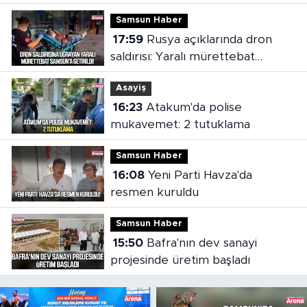
tutuklandı
Samsun Haber
17:59
Rusya açıklarında dron
saldırısı: Yaralı mürettebat
Samsun'a getirildi
Asayiş
16:23
Atakum'da polise
mukavemet: 2 tutuklama
Samsun Haber
16:08
Yeni Parti Havza'da
resmen kuruldu
Samsun Haber
15:50
Bafra'nın dev sanayi
projesinde üretim başladı