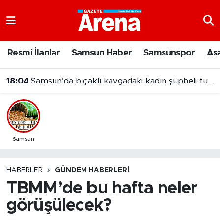
Nöbetçi Eczaneler
Resmi İlanlar
Samsun Haber
Samsunspor
As
Hava Durumu
18:04
Samsun’da bıçaklı kavgadaki kadın şüpheli tutuklandı
Samsun Namaz Vakitleri
Trafik Durumu
Süper Lig Puan Durumu ve Fikstür
Samsun
Tüm Manşetler
HABERLER
GÜNDEM HABERLERI
TBMM’de bu hafta neler
Son Dakika Haberleri
görüşülecek?
Haber Arşivi