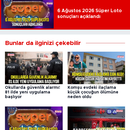
6 Ağustos 2026 Süper Loto
sonuçları açıklandı
Bunlar da ilginizi çekebilir
Okullarda güvenlik alarmı!
Komşu evdeki ilaçlama
81 ilde yeni uygulama
küçük çocuğun ölümüne
başlıyor
neden oldu