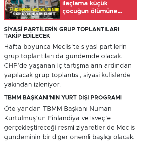
ilaçlama küçük
çocuğun ölümüne
neden oldu
SİYASİ PARTİLERİN GRUP TOPLANTILARI
TAKİP EDİLECEK
Hafta boyunca Meclis’te siyasi partilerin
grup toplantıları da gündemde olacak.
CHP’de yaşanan iç tartışmaların ardından
yapılacak grup toplantısı, siyasi kulislerde
yakından izleniyor.
TBMM BAŞKANI’NIN YURT DIŞI PROGRAMI
Öte yandan TBMM Başkanı Numan
Kurtulmuş’un Finlandiya ve İsveç’e
gerçekleştireceği resmi ziyaretler de Meclis
gündeminin bir diğer önemli başlığı olacak.