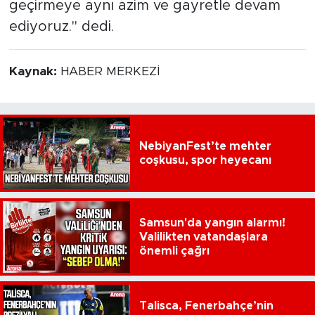
geçirmeye aynı azim ve gayretle devam
ediyoruz." dedi.
Kaynak:
HABER MERKEZİ
NebiyanFest’te mehter
coşkusu, spor heyecanı
Samsun'da yangın alarmı!
Valilikten vatandaşlara
önemli çağrı
Talisca, Fenerbahçe’nin