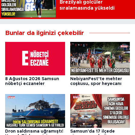
Brezilyalı golcüler
sıralamasında yükseldi
Bunlar da ilginizi çekebilir
8 Ağustos 2026 Samsun
NebiyanFest’te mehter
nöbetçi eczaneler
coşkusu, spor heyecanı
Dron saldırısına uğramıştı!
Samsun'da 17 ilçede