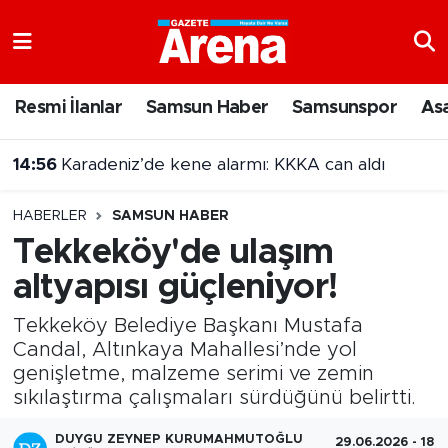
Nöbetçi Eczaneler
Resmi İlanlar
Samsun Haber
Samsunspor
As
Hava Durumu
14:56
Karadeniz’de kene alarmı: KKKA can aldı
Samsun Namaz Vakitleri
14:47
Samsun'da 17 ilçede sinema geceleri!
HABERLER
SAMSUN HABER
Trafik Durumu
Tekkeköy'de ulaşım
altyapısı güçleniyor!
Süper Lig Puan Durumu ve Fikstür
Tekkeköy Belediye Başkanı Mustafa
Tüm Manşetler
Candal, Altınkaya Mahallesi’nde yol
genişletme, malzeme serimi ve zemin
Son Dakika Haberleri
sıkılaştırma çalışmaları sürdüğünü belirtti.
Haber Arşivi
DUYGU ZEYNEP KURUMAHMUTOĞLU
29.06.2026 - 18:5