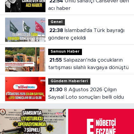
22:54
Ünlü sanatçı Cansever’den
acı haber
Genel
22:38
İslambad'da Türk bayrağı
göndere çekildi
Samsun Haber
21:55
Salıpazarı’nda çocukların
tartışması silahlı kavgaya dönüştü
Gündem Haberleri
21:30
8 Ağustos 2026 Çılgın
Sayısal Loto sonuçları belli oldu