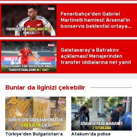
Fenerbahçe'den Gabriel
Martinelli hamlesi! Arsenal'in
bonservis beklentisi ortaya
çıktı
Galatasaray'a Batrakov
açıklaması! Menajerinden
transfer iddialarına net yanıt
Bunlar da ilginizi çekebilir
Türkiye'den Bulgaristan'a
Atakum'da polise