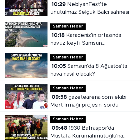
10:29
NebİyanFest’te
unutulmaz Selçuk Balcı sahnesi
Samsun Haber
10:18
Karadeniz’in ortasında
havuz keyfi: Samsun
sahillerindeki koylar ilgi görüyor
Samsun Haber
10:05
Samsun'da 8 Ağustos'ta
hava nasıl olacak?
Samsun Haber
09:58
gazetearena.com ekibi
Mert Irmağı projesini sordu
Samsun Haber
09:48
1930 Bafraspor'da
Mustafa Kurumahmutoğlu'na