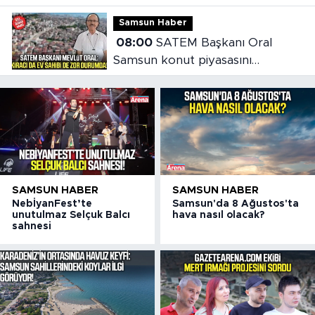
onursal başkanlık
Samsun Haber
08:00
SATEM Başkanı Oral
Samsun konut piyasasını
değerlendirdi
SAMSUN HABER
SAMSUN HABER
NebİyanFest’te
Samsun'da 8 Ağustos'ta
unutulmaz Selçuk Balcı
hava nasıl olacak?
sahnesi