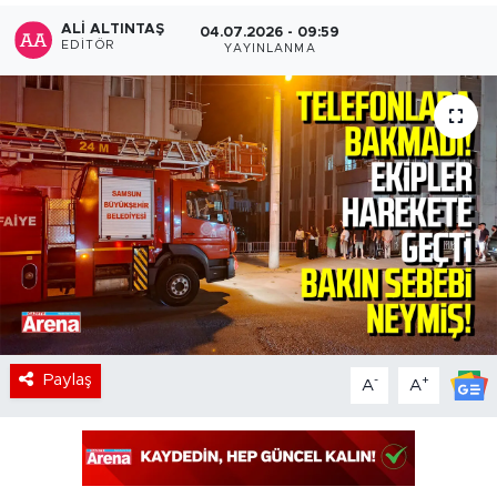
ALI ALTINTAŞ
04.07.2026 - 09:59
EDITÖR
YAYINLANMA
Paylaş
-
+
A
A