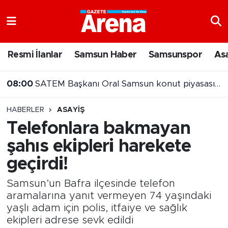
Nöbetçi Eczaneler
Resmi İlanlar
Samsun Haber
Samsunspor
As
Hava Durumu
08:00
SATEM Başkanı Oral Samsun konut piyasasını değerlendirdi
Samsun Namaz Vakitleri
HABERLER
ASAYIŞ
Trafik Durumu
Telefonlara bakmayan
şahıs ekipleri harekete
Süper Lig Puan Durumu ve Fikstür
geçirdi!
Tüm Manşetler
Samsun’un Bafra ilçesinde telefon
Son Dakika Haberleri
aramalarına yanıt vermeyen 74 yaşındaki
yaşlı adam için polis, itfaiye ve sağlık
ekipleri adrese sevk edildi
Haber Arşivi