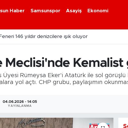
sun Haber
Samsunspor
Asayiş
Ekonomi
eneri 146 yıldır denizcilere ışık oluyor
Meclisi'nde Kemalist g
 Üyesi Rümeysa Eker'i Atatürk ile sol görüşlü 
malara yol açtı. CHP grubu, paylaşımın okunma
04.06.2026 - 14:05
YAYINLANMA
S