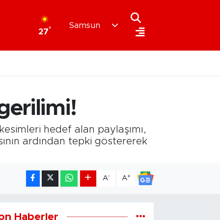
Samsun
°
27
erilimi!
kesimleri hedef alan paylaşımı,
sının ardından tepki göstererek
-
+
A
A
on Haberler