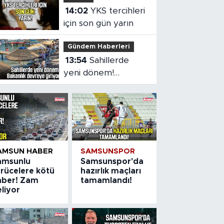
14:02
YKS tercihleri
için son gün yarın
Gündem Haberleri
13:54
Sahillerde
yeni dönem!
Bakanlık devreye
giriyor
AMSUN HABER
SAMSUNSPOR
amsunlu
Samsunspor'da
ürücelere kötü
hazırlık maçları
aber! Zam
tamamlandı!
liyor