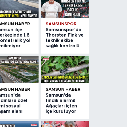
AMSUN HABER
SAMSUNSPOR
amsun ilçe
Samsunspor'da
erkezinde 1,6
Thorsten Fink ve
lometrelik yol
teknik ekibe
nileniyor
sağlık kontrolü
AMSUN HABER
SAMSUN HABER
amsun’da
Samsun'da
dınlara özel
fındık alarmı!
ni sosyal
Ağaçları içten
aşam alanı
içe kurutuyor