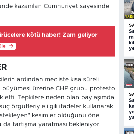
ğünde kazanılan Cumhuriyet sayesinde
S
S
rücelere kötü haber! Zam geliyor
m
ki
üle
ye
ER
lerin ardından mecliste kısa süreli
rın büyümesi üzerine CHP grubu protesto
S
k etti. Tepkilere neden olan paylaşımda
S
suç örgütleriyle ilgili ifadeler kullanarak
ka
ye
destekleyen" kesimler olduğunu öne
y
da tartışma yaratması bekleniyor.