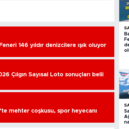
S
B
Fe
eneri 146 yıldır denizcilere ışık oluyor
de
o
26 Çılgın Sayısal Loto sonuçları belli
S
’te mehter coşkusu, spor heyecanı
S
A
na