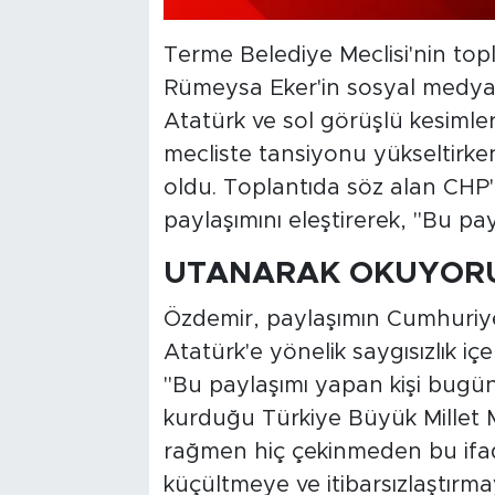
Terme Belediye Meclisi'nin topl
Rümeysa Eker'in sosyal medy
Atatürk ve sol görüşlü kesimler
mecliste tansiyonu yükseltirk
oldu. Toplantıda söz alan CHP'l
paylaşımını eleştirerek, "Bu p
UTANARAK OKUYOR
Özdemir, paylaşımın Cumhuriy
Atatürk'e yönelik saygısızlık içe
"Bu paylaşımı yapan kişi bugü
kurduğu Türkiye Büyük Millet 
rağmen hiç çekinmeden bu ifade
küçültmeye ve itibarsızlaştırm