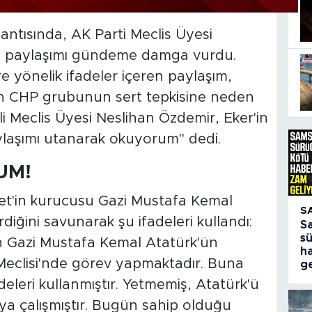
antısında, AK Parti Meclis Üyesi
a paylaşımı gündeme damga vurdu.
e yönelik ifadeler içeren paylaşım,
en CHP grubunun sert tepkisine neden
i Meclis Üyesi Neslihan Özdemir, Eker'in
aylaşımı utanarak okuyorum" dedi.
UM!
et'in kurucusu Gazi Mustafa Kemal
S
rdiğini savunarak şu ifadeleri kullandı:
S
s
n Gazi Mustafa Kemal Atatürk'ün
h
Meclisi'nde görev yapmaktadır. Buna
ge
leri kullanmıştır. Yetmemiş, Atatürk'ü
aya çalışmıştır. Bugün sahip olduğu