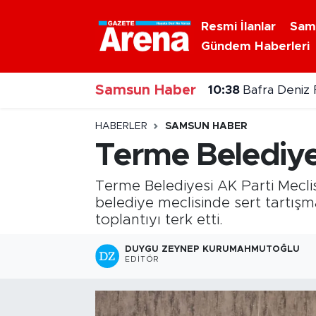
Resmi İlanlar
Sam
Gündem Haberleri
Nöbetçi Eczaneler
Samsun Haber
Hava Durumu
10:38
Bafra Deniz F
Samsun Namaz Vakitleri
HABERLER
SAMSUN HABER
Terme Belediye 
Trafik Durumu
Terme Belediyesi AK Parti Meclis
Süper Lig Puan Durumu ve Fikstür
belediye meclisinde sert tartış
toplantıyı terk etti.
Tüm Manşetler
DUYGU ZEYNEP KURUMAHMUTOĞLU
EDITÖR
Son Dakika Haberleri
Haber Arşivi