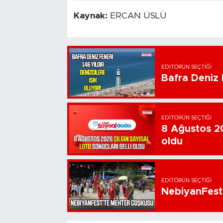
Kaynak:
ERCAN ÜSLÜ
EDITÖRÜN SEÇTIĞI
Bafra Deniz F
EDITÖRÜN SEÇTIĞI
8 Ağustos 20
oldu
EDITÖRÜN SEÇTIĞI
NebiyanFest