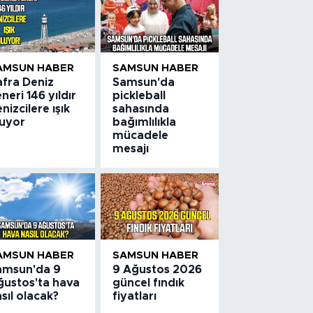
AMSUN HABER
SAMSUN HABER
afra Deniz
Samsun'da
neri 146 yıldır
pickleball
nizcilere ışık
sahasında
luyor
bağımlılıkla
mücadele
mesajı
AMSUN HABER
SAMSUN HABER
amsun'da 9
9 Ağustos 2026
ğustos'ta hava
güncel fındık
sıl olacak?
fiyatları