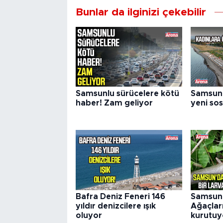
Bunlar da ilginizi çekebilir
Samsunlu sürücelere kötü
Samsun’
haber! Zam geliyor
yeni so
Bafra Deniz Feneri 146
Samsun'
yıldır denizcilere ışık
Ağaçları
oluyor
kurutuy