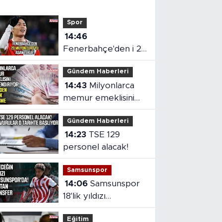
Spor
14:46
Fenerbahçe'den i 20
milyon euro'yu aşan
Gündem Haberleri
teklif
14:43
Milyonlarca
memur emeklisini
ilgilendiriyor!
Gündem Haberleri
14:23
TSE 129
personel alacak!
Samsunspor
14:06
Samsunspor
18'lik yıldızı
kadrosuna kattı!
Eğitim