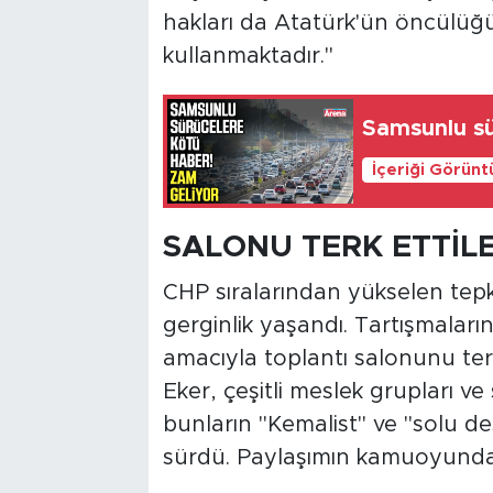
hakları da Atatürk'ün öncülü
kullanmaktadır."
Samsunlu sü
İçeriği Görünt
SALONU TERK ETTİL
CHP sıralarından yükselen tepki
gerginlik yaşandı. Tartışmala
amacıyla toplantı salonunu ter
Eker, çeşitli meslek grupları ve 
bunların "Kemalist" ve "solu 
sürdü. Paylaşımın kamuoyunda 