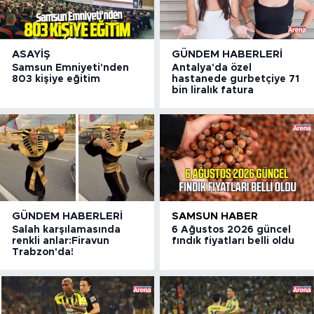
ASAYIŞ
GÜNDEM HABERLERI
Samsun Emniyeti'nden
Antalya'da özel
803 kişiye eğitim
hastanede gurbetçiye 71
bin liralık fatura
GÜNDEM HABERLERI
SAMSUN HABER
Salah karşılamasında
6 Ağustos 2026 güncel
renkli anlar:Firavun
fındık fiyatları belli oldu
Trabzon'da!