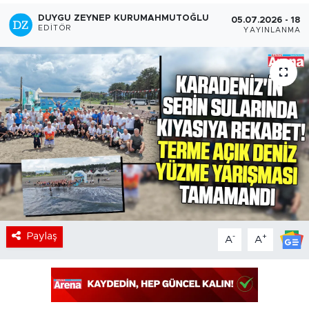
DUYGU ZEYNEP KURUMAHMUTOĞLU
05.07.2026 - 18:5
EDITÖR
YAYINLANMA
Paylaş
-
+
A
A