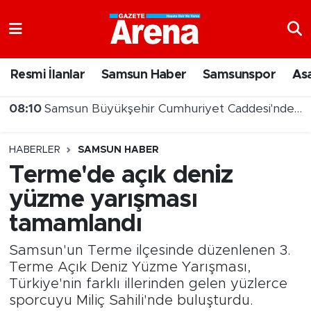
Nöbetçi Eczaneler
Resmi İlanlar
Samsun Haber
Samsunspor
As
Hava Durumu
08:00
Lovelet AVM yönetimi gazetearena.com'a konuştu
Samsun Namaz Vakitleri
HABERLER
SAMSUN HABER
Trafik Durumu
Terme'de açık deniz
yüzme yarışması
Süper Lig Puan Durumu ve Fikstür
tamamlandı
Tüm Manşetler
Samsun'un Terme ilçesinde düzenlenen 3.
Son Dakika Haberleri
Terme Açık Deniz Yüzme Yarışması,
Türkiye'nin farklı illerinden gelen yüzlerce
sporcuyu Miliç Sahili'nde buluşturdu.
Haber Arşivi