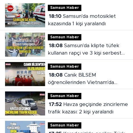
Samsun Haber
18:10
Samsun'da motosiklet
kazasında 1 kişi yaralandı
Samsun Haber
18:08
Samsun'da klipte tüfek
kullanan rapçi ve 3 kişi serbest
bırakıldı
Samsun Haber
18:08
Canik BİLSEM
öğrencilerinden Vietnam'da
madalya başarısı
Samsun Haber
17:52
Havza geçişinde zincirleme
trafik kazası: 2 kişi yaralandı
Samsun Haber