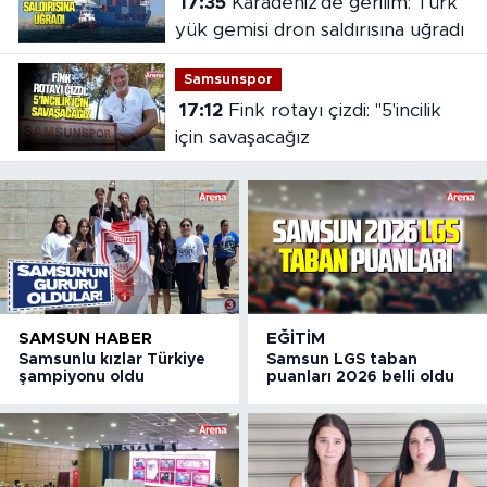
17:35
Karadeniz'de gerilim: Türk
yük gemisi dron saldırısına uğradı
Samsunspor
17:12
Fink rotayı çizdi: "5'incilik
için savaşacağız
SAMSUN HABER
EĞITIM
Samsunlu kızlar Türkiye
Samsun LGS taban
şampiyonu oldu
puanları 2026 belli oldu