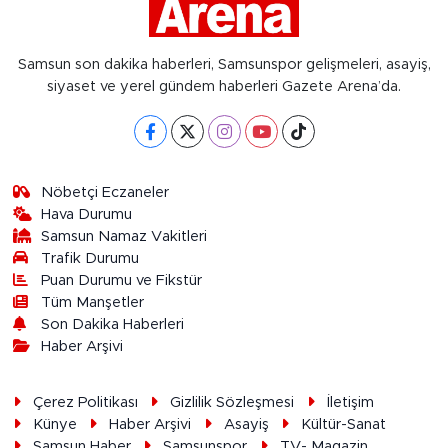
Samsun son dakika haberleri, Samsunspor gelişmeleri, asayiş,
siyaset ve yerel gündem haberleri Gazete Arena’da.
Nöbetçi Eczaneler
Hava Durumu
Samsun Namaz Vakitleri
Trafik Durumu
Puan Durumu ve Fikstür
Tüm Manşetler
Son Dakika Haberleri
Haber Arşivi
Çerez Politikası
Gizlilik Sözleşmesi
İletişim
Künye
Haber Arşivi
Asayiş
Kültür-Sanat
Samsun Haber
Samsunspor
TV- Magazin