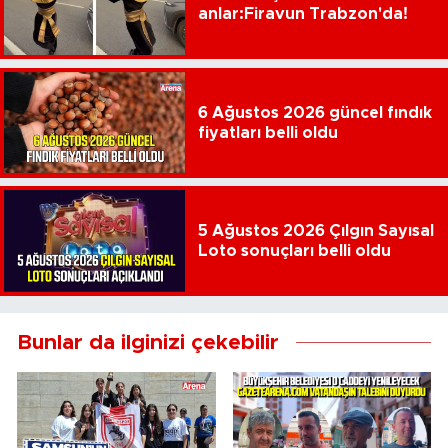
anlar:Firavun Trabzon'da!
6 Ağustos 2026 güncel fındık
fiyatları belli oldu
5 Ağustos 2026 Çılgın Sayısal
Loto sonuçları belli oldu
Bunlar da ilginizi çekebilir