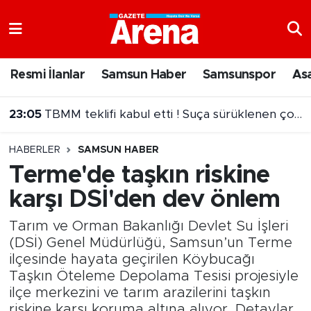
Nöbetçi Eczaneler
Resmi İlanlar
Samsun Haber
Samsunspor
As
Hava Durumu
23:05
TBMM teklifi kabul etti ! Suça sürüklenen çocuk ibaresi değişti
Samsun Namaz Vakitleri
HABERLER
SAMSUN HABER
Trafik Durumu
Terme'de taşkın riskine
karşı DSİ'den dev önlem
Süper Lig Puan Durumu ve Fikstür
Tarım ve Orman Bakanlığı Devlet Su İşleri
Tüm Manşetler
(DSİ) Genel Müdürlüğü, Samsun’un Terme
ilçesinde hayata geçirilen Köybucağı
Son Dakika Haberleri
Taşkın Öteleme Depolama Tesisi projesiyle
ilçe merkezini ve tarım arazilerini taşkın
Haber Arşivi
riskine karşı koruma altına alıyor. Detaylar