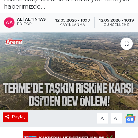
haberimizde...
ALI ALTINTAŞ
12.05.2026 - 10:13
12.05.2026 - 10:19
EDITÖR
YAYINLANMA
GÜNCELLEME
Paylaş
-
+
A
A