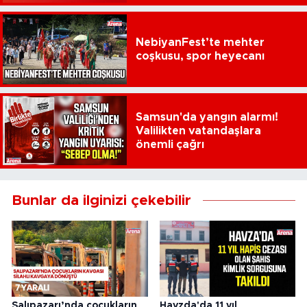
NebiyanFest’te mehter
coşkusu, spor heyecanı
Samsun'da yangın alarmı!
Valilikten vatandaşlara
önemli çağrı
Bunlar da ilginizi çekebilir
Salıpazarı’nda çocukların
Havzda'da 11 yıl