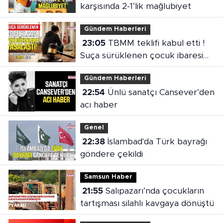
karşısında 2-1’lik mağlubiyet
Gündem Haberleri
23:05
TBMM teklifi kabul etti !
Suça sürüklenen çocuk ibaresi
değişti
Gündem Haberleri
22:54
Ünlü sanatçı Cansever’den
acı haber
Genel
22:38
İslambad'da Türk bayrağı
göndere çekildi
Samsun Haber
21:55
Salıpazarı’nda çocukların
tartışması silahlı kavgaya dönüştü