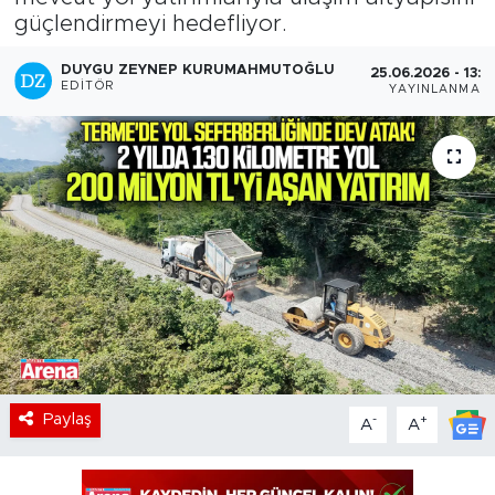
güçlendirmeyi hedefliyor.
DUYGU ZEYNEP KURUMAHMUTOĞLU
25.06.2026 - 13:2
EDITÖR
YAYINLANMA
Paylaş
-
+
A
A