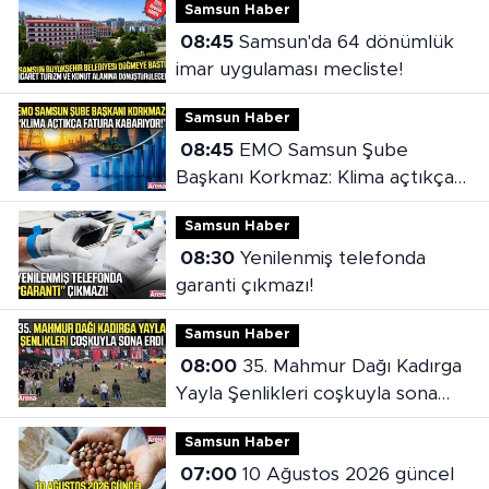
Samsun Haber
08:45
Samsun'da 64 dönümlük
imar uygulaması mecliste!
Samsun Haber
08:45
EMO Samsun Şube
Başkanı Korkmaz: Klima açtıkça
fatura kabarıyor!
Samsun Haber
08:30
Yenilenmiş telefonda
garanti çıkmazı!
Samsun Haber
08:00
35. Mahmur Dağı Kadırga
Yayla Şenlikleri coşkuyla sona
erdi
Samsun Haber
07:00
10 Ağustos 2026 güncel