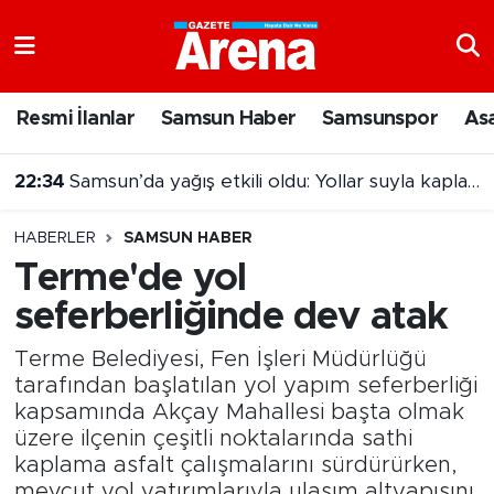
Nöbetçi Eczaneler
Resmi İlanlar
Samsun Haber
Samsunspor
As
Hava Durumu
22:34
Samsun’da yağış etkili oldu: Yollar suyla kaplandı
Samsun Namaz Vakitleri
HABERLER
SAMSUN HABER
Trafik Durumu
Terme'de yol
seferberliğinde dev atak
Süper Lig Puan Durumu ve Fikstür
Terme Belediyesi, Fen İşleri Müdürlüğü
Tüm Manşetler
tarafından başlatılan yol yapım seferberliği
kapsamında Akçay Mahallesi başta olmak
Son Dakika Haberleri
üzere ilçenin çeşitli noktalarında sathi
kaplama asfalt çalışmalarını sürdürürken,
Haber Arşivi
mevcut yol yatırımlarıyla ulaşım altyapısını