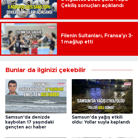
Çekiliş sonuçları açıklandı
Filenin Sultanları, Fransa'yı 3-
1 mağlup etti
Bunlar da ilginizi çekebilir
Samsun’da denizde
Samsun’da yağış etkili
kaybolan 17 yaşındaki
oldu: Yollar suyla kaplandı
gençten acı haber