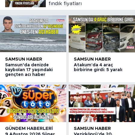
fındık fiyatları
SAMSUN HABER
SAMSUN HABER
Samsun’da denizde
Atakum'da 4 araç
kaybolan 17 yaşındaki
birbirine girdi: 5 yaralı
gençten acı haber
GÜNDEM HABERLERI
SAMSUN HABER
9 Ağustos 2026 Süper
Vezirköprü'de 20.