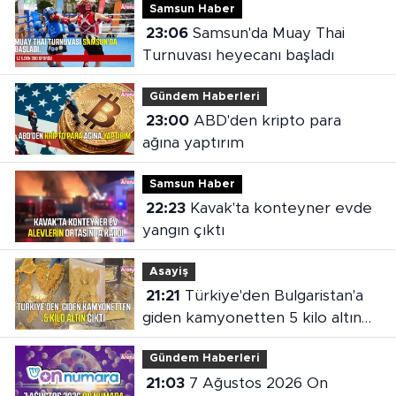
Samsun Haber
23:06
Samsun'da Muay Thai
Turnuvası heyecanı başladı
Gündem Haberleri
23:00
ABD'den kripto para
ağına yaptırım
Samsun Haber
22:23
Kavak'ta konteyner evde
yangın çıktı
Asayiş
21:21
Türkiye'den Bulgaristan'a
giden kamyonetten 5 kilo altın
çıktı
Gündem Haberleri
21:03
7 Ağustos 2026 On