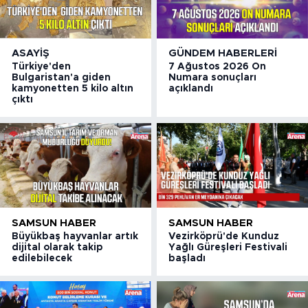
ASAYIŞ
GÜNDEM HABERLERI
Türkiye'den
7 Ağustos 2026 On
Bulgaristan'a giden
Numara sonuçları
kamyonetten 5 kilo altın
açıklandı
çıktı
SAMSUN HABER
SAMSUN HABER
Büyükbaş hayvanlar artık
Vezirköprü'de Kunduz
dijital olarak takip
Yağlı Güreşleri Festivali
edilebilecek
başladı