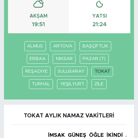
AKŞAM
YATSI
19:51
21:24
ALMUS
ARTOVA
BAŞÇİFTLİK
ERBAA
NİKSAR
PAZAR (T)
REŞADİYE
SULUSARAY
TOKAT
TURHAL
YEŞİLYURT
ZİLE
TOKAT AYLIK NAMAZ VAKITLERI
İMSAK
GÜNEŞ
ÖĞLE
İKINDI
AKŞ