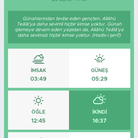
Günahlarından tevbe eden gençten, Allâhü
Teâlâ'ya daha sevimli hiçbir kimse yoktur. Günah
işlemeye devam eden yaşlıdan da, Allâhü Teâlâ'ya
daha sevimsiz hiçbir kimse yoktur. (Hadis-i şerif)
İMSAK
GÜNEŞ
03:49
05:29
ÖĞLE
İKINDI
12:45
16:37