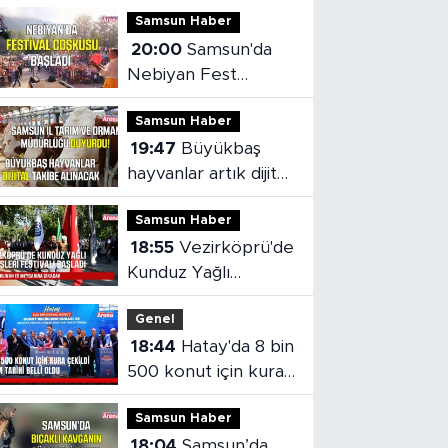
Samsun Haber
20:00
Samsun'da
Nebiyan Fest
Başladı
Samsun Haber
19:47
Büyükbaş
hayvanlar artık dijital
olarak takip
Samsun Haber
edilebilecek
18:55
Vezirköprü'de
Kunduz Yağlı
Güreşleri Festivali
Genel
başladı
18:44
Hatay'da 8 bin
500 konut için kura
çekildi
Samsun Haber
18:04
Samsun’da