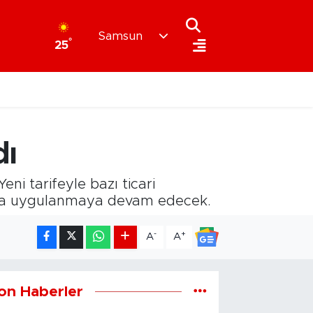
Samsun
°
25
dı
ni tarifeyle bazı ticari
 ceza uygulanmaya devam edecek.
-
+
A
A
on Haberler