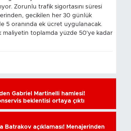
r. Zorunlu trafik sigortasını süresi
erinden, gecikilen her 30 günlük
de 5 oranında ek ücret uygulanacak.
k maliyetin toplamda yüzde 50'ye kadar
en Gabriel Martinelli hamlesi!
nservis beklentisi ortaya çıktı
a Batrakov açıklaması! Menajerinden