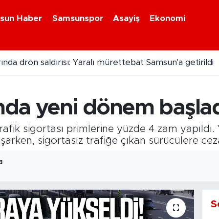
sun Haber
Samsunspor
Asayiş
Ekonomi
ında dron saldırısı: Yaralı mürettebat Samsun'a getirildi
olise mukavemet: 2 tutuklama
ında yeni dönem başla
k sigortası primlerine yüzde 4 zam yapıldı. Ye
ı aşarken, sigortasız trafiğe çıkan sürücülere
3
S