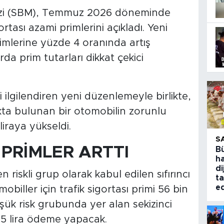
kezi (SBM), Temmuz 2026 döneminde
tası azami primlerini açıkladı. Yeni
rimlerine yüzde 4 oranında artış
arda prim tutarları dikkat çekici
 ilgilendiren yeni düzenlemeyle birlikte,
ta bulunan bir otomobilin zorunlu
 liraya yükseldi.
S
PRİMLER ARTTI
B
ha
di
 riskli grup olarak kabul edilen sıfırıncı
ta
ed
iller için trafik sigortası primi 56 bin
üşük risk grubunda yer alan sekizinci
95 lira ödeme yapacak.