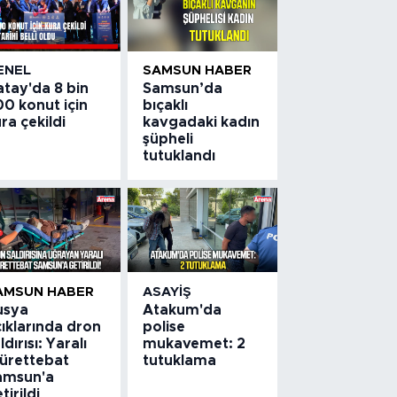
ENEL
SAMSUN HABER
atay'da 8 bin
Samsun’da
0 konut için
bıçaklı
ra çekildi
kavgadaki kadın
şüpheli
tutuklandı
AMSUN HABER
ASAYIŞ
usya
Atakum'da
ıklarında dron
polise
ldırısı: Yaralı
mukavemet: 2
ürettebat
tutuklama
amsun'a
tirildi