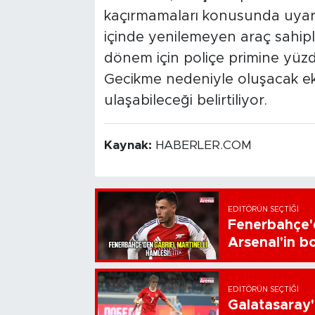
kaçırmamaları konusunda uyarıyo
içinde yenilemeyen araç sahipl
dönem için poliçe primine yüz
Gecikme nedeniyle oluşacak e
ulaşabileceği belirtiliyor.
Kaynak:
HABERLER.COM
EDITÖRÜN SEÇTIĞI
Fenerbahçe'd
Arsenal'in bo
EDITÖRÜN SEÇTIĞI
Galatasaray'