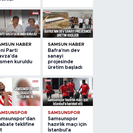
AMSUN HABER
SAMSUN HABER
ni Parti
Bafra'nın dev
avza'da
sanayi
esmen kuruldu
projesinde
üretim başladı
AMSUNSPOR
SAMSUNSPOR
amsunspor'dan
Samsunspor
abate teklifine
hazırlık maçı için
t
İstanbul'a