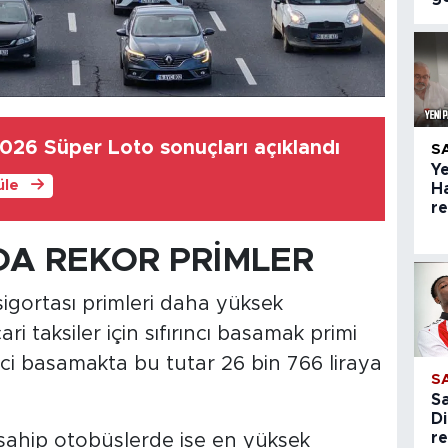
026 Süper Loto sonuçları açıklandı
S
Ye
üle
H
r
DA REKOR PRİMLER
 sigortası primleri daha yüksek
ari taksiler için sıfırıncı basamak primi
inci basamakta bu tutar 26 bin 766 liraya
S
S
Di
re
 sahip otobüslerde ise en yüksek