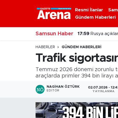
Resmi İlanlar
Sam
Gündem Haberleri
Nöbetçi Eczaneler
17:59
Rusya açıklar
Samsun Haber
Hava Durumu
16:23
Atakum'da p
Samsun Namaz Vakitleri
HABERLER
GÜNDEM HABERLERI
Trafik sigortas
Trafik Durumu
Temmuz 2026 dönemi zorunlu trafi
Süper Lig Puan Durumu ve Fikstür
araçlarda primler 394 bin liray
Tüm Manşetler
NAGIHAN ÖZTÜRK
02.07.2026 - 12:4
EDITÖR
YAYINLANMA
Son Dakika Haberleri
Haber Arşivi