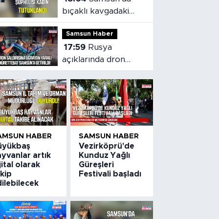
bıçaklı kavgadaki
kadın şüpheli
Samsun Haber
tutuklandı
17:59
Rusya
açıklarında dron
saldırısı: Yaralı
mürettebat
Samsun'a getirildi
AMSUN HABER
SAMSUN HABER
üyükbaş
Vezirköprü'de
yvanlar artık
Kunduz Yağlı
jital olarak
Güreşleri
kip
Festivali başladı
ilebilecek