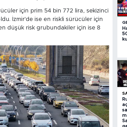
cüler için prim 54 bin 772 lira, sekizinci
ldu. İzmir'de ise en riskli sürücüler için
G
 en düşük risk grubundakiler için ise 8
H
50
ku
S
R
aç
sa
m
S
ge