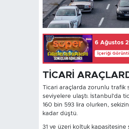
6 Ağustos 2
İçeriği Görünt
TİCARİ ARAÇLAR
Ticari araçlarda zorunlu trafik
seviyelere ulaştı. İstanbul'da tic
160 bin 593 lira olurken, sekiz
kadar düştü.
31 ve üzeri koltuk kapasitesine