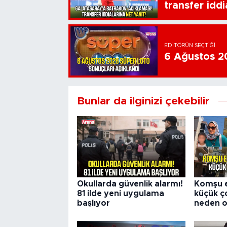
transfer iddi
EDITÖRÜN SEÇTIĞI
6 Ağustos 20
Bunlar da ilginizi çekebilir
Okullarda güvenlik alarmı!
Komşu e
81 ilde yeni uygulama
küçük 
başlıyor
neden o