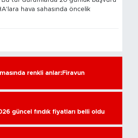
HA'lara hava sahasında öncelik
amasında renkli anlar:Firavun
6 güncel fındık fiyatları belli oldu