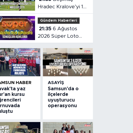
Hradec Kralove’yi 1-
0 mağlup etti
Gündem Haberleri
21:35
6 Ağustos
2026 Süper Loto
sonuçları açıklandı
AMSUN HABER
ASAYIŞ
avak'ta yaz
Samsun'da o
ur'an kursu
ilçelerde
rencileri
uyuşturucu
urnuvada
operasyonu
uluştu