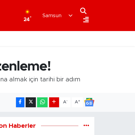
Samsun
°
24
zenleme!
na almak için tarihi bir adım
-
+
A
A
on Haberler