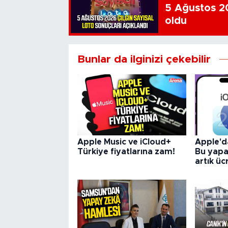
5 Ağustos 20
oldu
Bunlar da ilginizi çekebilir
Apple Music ve iCloud+
Apple'da
Türkiye fiyatlarına zam!
Bu yapay
artık üc