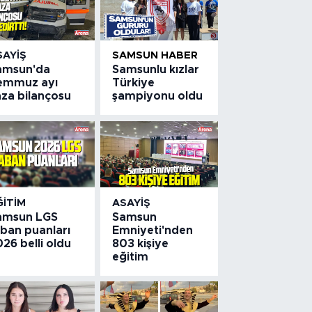
SAYIŞ
SAMSUN HABER
amsun'da
Samsunlu kızlar
emmuz ayı
Türkiye
aza bilançosu
şampiyonu oldu
ĞITIM
ASAYIŞ
amsun LGS
Samsun
aban puanları
Emniyeti'nden
26 belli oldu
803 kişiye
eğitim