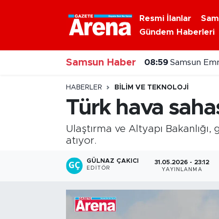
Resmi İlanlar
Sam
Gündem Haberleri
Nöbetçi Eczaneler
Samsun Haber
Hava Durumu
08:59
Samsun Emni
Samsun Namaz Vakitleri
HABERLER
BILIM VE TEKNOLOJI
Türk hava saha
Trafik Durumu
Ulaştırma ve Altyapı Bakanlığı, g
Süper Lig Puan Durumu ve Fikstür
atıyor.
Tüm Manşetler
GÜLNAZ ÇAKICI
31.05.2026 - 23:12
EDITÖR
YAYINLANMA
Son Dakika Haberleri
Haber Arşivi