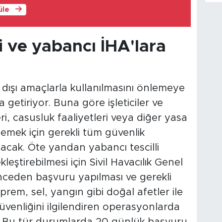
üle
i ve yabancı İHA'lara
 dışı amaçlarla kullanılmasını önlemeye
getiriyor. Buna göre işleticiler ve
eri, casusluk faaliyetleri veya diğer yasa
llemek için gerekli tüm güvenlik
acak. Öte yandan yabancı tescilli
leştirebilmesi için Sivil Havacılık Genel
ceden başvuru yapılması ve gerekli
prem, sel, yangın gibi doğal afetler ile
güvenliğini ilgilendiren operasyonlarda
cak. Bu tür durumlarda 20 günlük başvuru