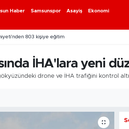
sun Haber
Samsunspor
Asayiş
Ekonomi
yeti'nden 803 kişiye eğitim
sında İHA'lara yeni dü
ökyüzündeki drone ve İHA trafiğini kontrol altı
S