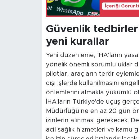
İçeriği Görünt
Güvenlik tedbirler
yeni kurallar
Yeni düzenleme, İHA'ların yasa
yönelik önemli sorumluluklar da 
pilotlar, araçların terör eyleml
dışı işlerde kullanılmasını enge
önlemlerini almakla yükümlü ol
İHA'ların Türkiye'de uçuş gerçek
Müdürlüğü'ne en az 20 gün ön
izinlerin alınması gerekecek. De
acil sağlık hizmetleri ve kamu 
ise izin süreçleri hızlandırıla