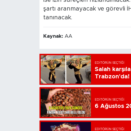
şartı aranmayacak ve görevli İ
tanınacak.
Kaynak:
AA
EDITÖRÜN SEÇTIĞI
Salah karşıl
Trabzon'da!
EDITÖRÜN SEÇTIĞI
6 Ağustos 202
EDITÖRÜN SEÇTIĞI