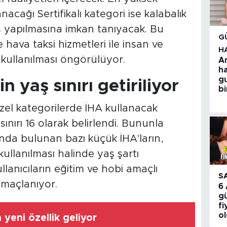
acağı Sertifikalı kategori ise kalabalık
ş yapılmasına imkan tanıyacak. Bu
G
 hava taksi hizmetleri ile insan ve
H
 kullanılması öngörülüyor.
A
h
g
n yaş sınırı getiriliyor
bi
zel kategorilerde İHA kullanacak
sınırı 16 olarak belirlendi. Bununla
 altında bulunan bazı küçük İHA'ların,
kullanılması halinde yaş şartı
anıcıların eğitim ve hobi amaçlı
S
amaçlanıyor.
6
gü
fi
o
yeni özellik geliyor