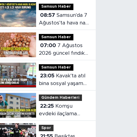
Samsun Haber
08:57
Samsun'da 7
Ağustos'ta hava nasıl
olacak?
Samsun Haber
07:00
7 Ağustos
2026 güncel fındık
fiyatları
Samsun Haber
23:05
Kavak'ta atıl
bina sosyal yaşam
merkezine
Gündem Haberleri
dönüştürüldü
22:25
Komşu
evdeki ilaçlama
küçük çocuğun
Spor
ölümüne neden oldu
21:55
Beşiktaş