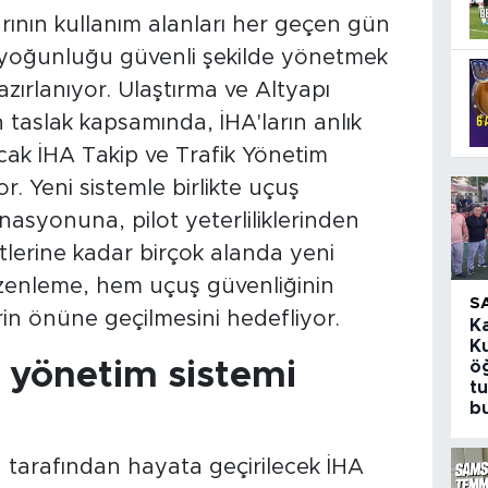
rının kullanım alanları her geçen gün
 yoğunluğu güvenli şekilde yönetmek
zırlanıyor. Ulaştırma ve Altyapı
 taslak kapsamında, İHA'ların anlık
cak İHA Takip ve Trafik Yönetim
r. Yeni sistemle birlikte uçuş
nasyonuna, pilot yeterliliklerinden
yetlerine kadar birçok alanda yeni
üzenleme, hem uçuş güvenliğinin
S
erin önüne geçilmesini hedefliyor.
K
K
k yönetim sistemi
öğ
t
b
ü tarafından hayata geçirilecek İHA