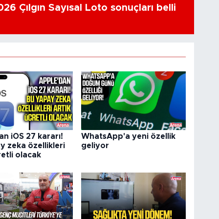
26 Çılgın Sayısal Loto sonuçları belli
n iOS 27 kararı!
WhatsApp'a yeni özellik
 zeka özellikleri
geliyor
retli olacak