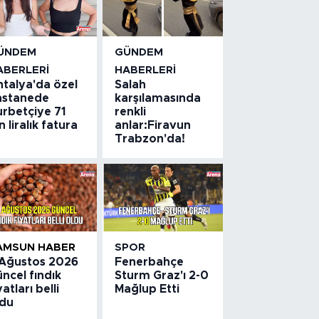
ÜNDEM
GÜNDEM
ABERLERI
HABERLERI
ntalya'da özel
Salah
astanede
karşılamasında
urbetçiye 71
renkli
n liralık fatura
anlar:Firavun
Trabzon'da!
AMSUN HABER
SPOR
 Ağustos 2026
Fenerbahçe
ncel fındık
Sturm Graz'ı 2-0
yatları belli
Mağlup Etti
ldu