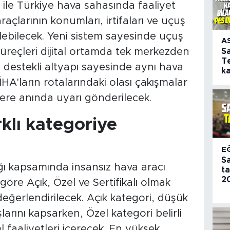
 ile Türkiye hava sahasında faaliyet
raçlarının konumları, irtifaları ve uçuş
ilebilecek. Yeni sistem sayesinde uçuş
A
 süreçleri dijital ortamda tek merkezden
S
T
 destekli altyapı sayesinde aynı hava
k
HA'ların rotalarındaki olası çakışmalar
ilere anında uyarı gönderilecek.
rklı kategoriye
E
S
ğı kapsamında insansız hava aracı
t
20
göre Açık, Özel ve Sertifikalı olmak
değerlendirilecek. Açık kategori, düşük
larını kapsarken, Özel kategori belirli
el faaliyetleri içerecek. En yüksek